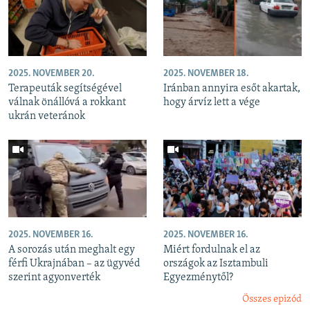
2025. NOVEMBER 20.
2025. NOVEMBER 18.
Terapeuták segítségével
Iránban annyira esőt akartak,
válnak önállóvá a rokkant
hogy árvíz lett a vége
ukrán veteránok
2025. NOVEMBER 16.
2025. NOVEMBER 16.
A sorozás után meghalt egy
Miért fordulnak el az
férfi Ukrajnában – az ügyvéd
országok az Isztambuli
szerint agyonverték
Egyezménytől?
Összes epizód