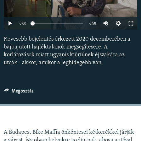
EURÓPAI UNIÓ
VILÁG
Auto
0:00
0:58
KLÍMAVÁLTOZÁS
240p
Kevesebb bejelentés érkezett 2020 decemberében a
A MÚLT TANULSÁGAI
360p
bajbajutott hajléktalanok megsegítésére. A
korlátozások miatt ugyanis kiürülnek éjszakára az
480p
KÖVESSEN MINKET!
Auto
240p
360p
480p
utcák - akkor, amikor a leghidegebb van.
720p
720p
1080p
1080p
Valamennyi RFE/RL weboldal
Megosztás
A Budapest Bike Maffia önkéntesei kétkerékkel járják
a várost, így olyan helyekre is eljutnak, ahova autóval