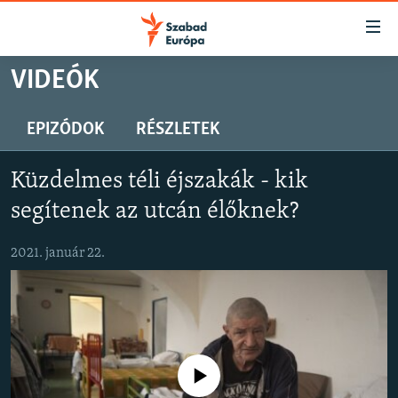
Akadálymentes
mód
Ugrás
VIDEÓK
a
NAPIRENDEN
fő
AKTUÁLIS
EPIZÓDOK
RÉSZLETEK
oldalra
PODCASTOK
Ugrás
Küzdelmes téli éjszakák - kik
a
VIDEÓK
tartalomjegyzékre
segítenek az utcán élőknek?
ELEMZŐ
Ugrás
a
2021. január 22.
NER15
keresésre
SZABADON
TÁRSADALOM
DEMOKRÁCIA
Jelenleg nincs elérhető tartalom
A PÉNZ NYOMÁBAN