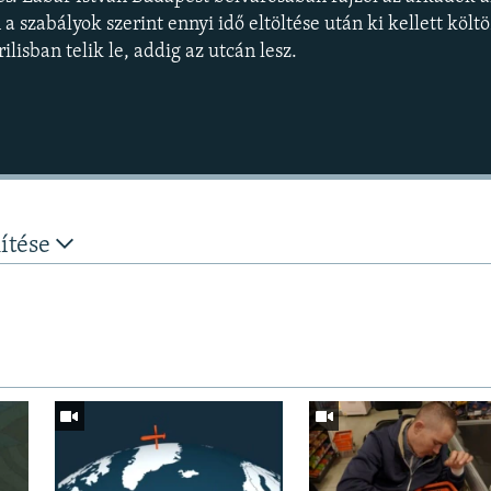
a szabályok szerint ennyi idő eltöltése után ki kellett költö
ilisban telik le, addig az utcán lesz.
nítése
Auto
240p
360p
720p
1080p