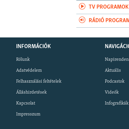
TV PROGRAMOK
RÁDIÓ PROGRA
INFORMÁCIÓK
NAVIGÁCI
Rólunk
Napirenden
Adatvédelem
Aktuális
Felhasználási feltételek
Podcastok
Álláshirdetések
Videók
KÖVESSEN MINKET!
Kapcsolat
Infografikák
Impresszum
Valamennyi RFE/RL weboldal