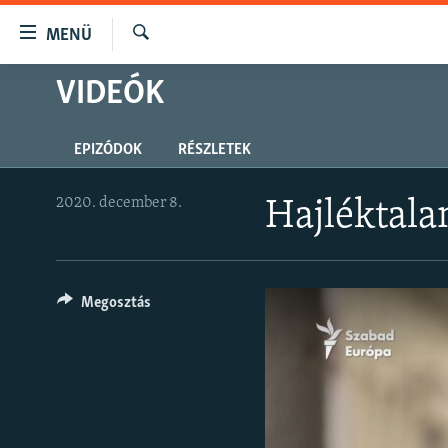
Akadálymentes
MENÜ
mód
Keresés
Ugrás
VIDEÓK
NAPIRENDEN
a
AKTUÁLIS
fő
EPIZÓDOK
RÉSZLETEK
oldalra
PODCASTOK
Ugrás
VIDEÓK
a
2020. december 8.
Hajléktala
tartalomjegyzékre
ELEMZŐ
Ugrás
NER15
a
keresésre
Megosztás
SZABADON
TÁRSADALOM
DEMOKRÁCIA
A PÉNZ NYOMÁBAN