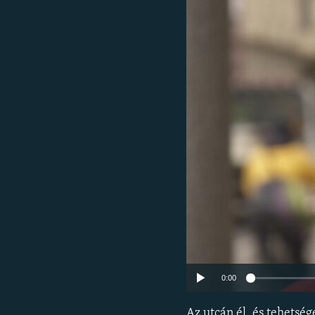
EURÓPAI UNIÓ
VILÁG
KLÍMAVÁLTOZÁS
A MÚLT TANULSÁGAI
0:00
Az utcán él, és tehetsé