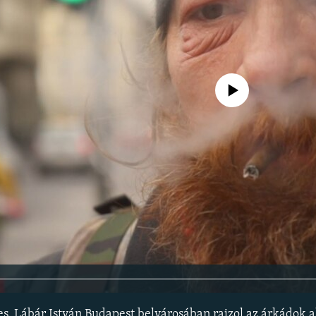
Jelenleg nincs elérhető tartal
ges. Lábár István Budapest belvárosában rajzol az árkádok 