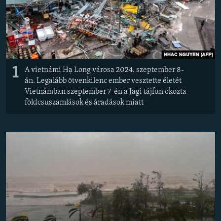
EURÓPAI UNIÓ
VILÁG
KLÍMAVÁLTOZÁS
A MÚLT TANULSÁGAI
1
A vietnámi Hạ Long városa 2024. szeptember 8-
án. Legalább ötvenkilenc ember vesztette életét
KÖVESSEN MINKET!
Vietnámban szeptember 7-én a Jagi tájfun okozta
földcsuszamlások és áradások miatt
Valamennyi RFE/RL weboldal