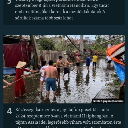
3
szeptember 8-án a vietnámi Hanoiban. Egy tucat
ember eltűnt, őket keresik a mentőalakulatok A
sérültek száma több száz lehet
4
Közösségi kármentés a Jagi tájfun pusztítása után
2024. szeptember 8-án a vietnámi Haiphongban. A
tájfun Ázsia idei legerősebb vihara volt, szombaton érte