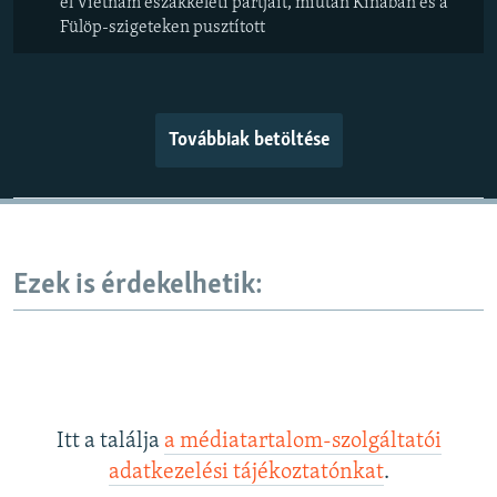
el Vietnám északkeleti partjait, miután Kínában és a
Fülöp-szigeteken pusztított
Továbbiak betöltése
Ezek is érdekelhetik:
Itt a találja
a médiatartalom-szolgáltatói
adatkezelési tájékoztatónkat
.