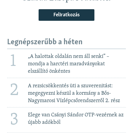
Feliratkozás
Legnépszerűbb a héten
1
„A halottak oldalán nem áll senki” –
mondja a harctéri maradványokat
elszállító önkéntes
2
A rezsicsökkentés üti a szuverenitást:
megegyezni készül a kormány a Bős-
Nagymarosi Vízlépcsőrendszerről 2. rész
3
Elege van Csányi Sándor OTP-vezérnek az
újabb adókból