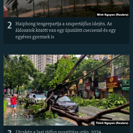
2
Haiphong tengerpartja a szupertájfun idején. Az
áldozatok között van egy újszülött csecsemő és egy
egyéves gyermek is
Utcakép a Jagi tájfun pusztítása után, 2024.