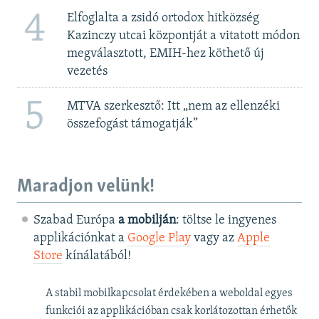
4
Elfoglalta a zsidó ortodox hitközség
Kazinczy utcai központját a vitatott módon
megválasztott, EMIH-hez köthető új
vezetés
5
MTVA szerkesztő: Itt „nem az ellenzéki
összefogást támogatják”
Maradjon velünk!
Szabad Európa
a mobilján
: töltse le ingyenes
applikációnkat a
Google Play
vagy az
Apple
Store
kínálatából!
A stabil mobilkapcsolat érdekében a weboldal egyes
funkciói az applikációban csak korlátozottan érhetők