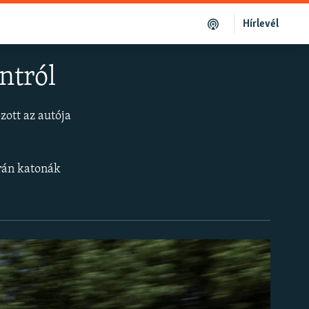
Hírlevél
ontról
zott az autója
krán katonák