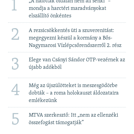
1
„A halottak oldalán nem áll senki” –
mondja a harctéri maradványokat
elszállító önkéntes
2
A rezsicsökkentés üti a szuverenitást:
megegyezni készül a kormány a Bős-
Nagymarosi Vízlépcsőrendszerről 2. rész
3
Elege van Csányi Sándor OTP-vezérnek az
újabb adókból
4
Még az újszülötteket is meszesgödörbe
dobták – a roma holokauszt áldozataira
emlékezünk
5
MTVA szerkesztő: Itt „nem az ellenzéki
összefogást támogatják”