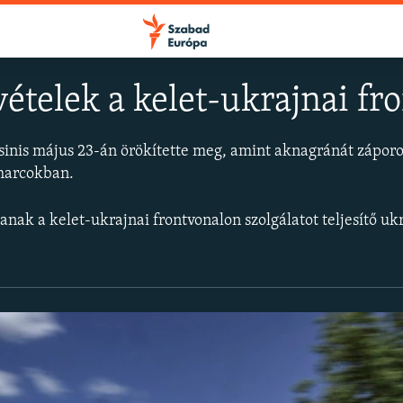
vételek a kelet-ukrajnai fr
sinis május 23-án örökítette meg, amint aknagránát záporo
FELIRATKOZÁS
 harcokban.
Apple Podcasts
tanak a kelet-ukrajnai frontvonalon szolgálatot teljesítő u
Spotify
Feliratkozás