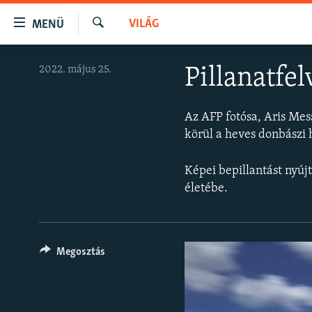
Akadálymentes
VILÁG
MENÜ
mód
Keresés
Ugrás
NAPIRENDEN
2022. május 25.
Pillanatfel
a
AKTUÁLIS
fő
oldalra
PODCASTOK
Az AFP fotósa, Aris Mes
Ugrás
körül a heves donbászi
VIDEÓK
a
tartalomjegyzékre
ELEMZŐ
Képei bepillantást nyúj
Ugrás
NER15
életébe.
a
keresésre
SZABADON
TÁRSADALOM
Megosztás
DEMOKRÁCIA
A PÉNZ NYOMÁBAN