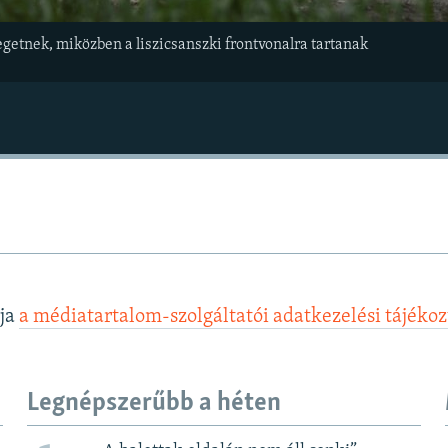
getnek, miközben a liszicsanszki frontvonalra tartanak
lja
a médiatartalom-szolgáltatói adatkezelési tájéko
Legnépszerűbb a héten