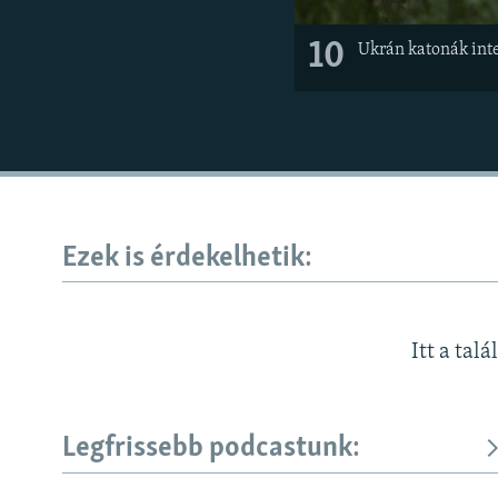
10
Ukrán katonák inte
Ezek is érdekelhetik:
Itt a talá
Legfrissebb podcastunk: