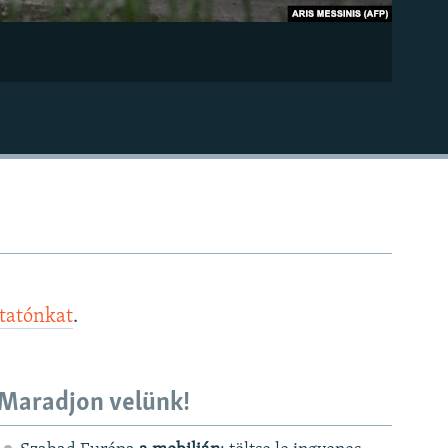
ztatónkat
.
Maradjon velünk!