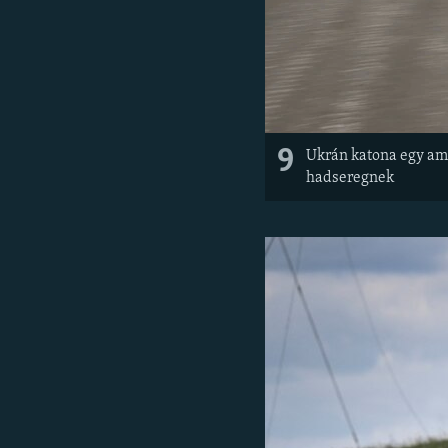
9
Ukrán katona egy ame
hadseregnek