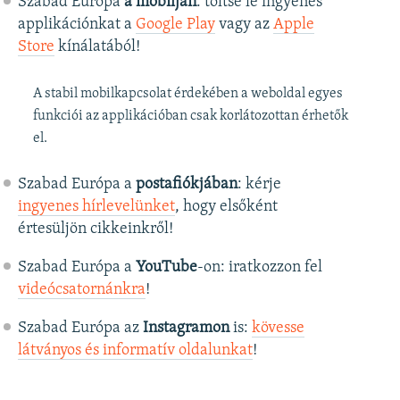
Szabad Európa
a mobilján
: töltse le ingyenes
applikációnkat a
Google Play
vagy az
Apple
Store
kínálatából!
A stabil mobilkapcsolat érdekében a weboldal egyes
funkciói az applikációban csak korlátozottan érhetők
el.
Szabad Európa a
postafiókjában
: kérje
ingyenes hírlevelünket
, hogy elsőként
értesüljön cikkeinkről!
Szabad Európa a
YouTube
-on: iratkozzon fel
videócsatornánkra
!
Szabad Európa az
Instagramon
is:
kövesse
látványos és informatív oldalunkat
! ​