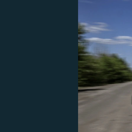
EURÓPAI UNIÓ
VILÁG
KLÍMAVÁLTOZÁS
A MÚLT TANULSÁGAI