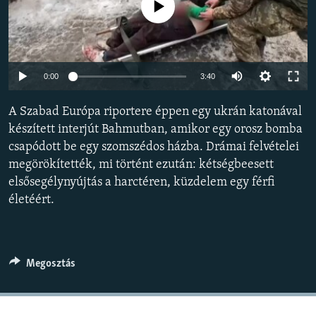
Jelenleg nincs elérhető tartalom
EURÓPAI UNIÓ
VILÁG
KLÍMAVÁLTOZÁS
Auto
0:00
3:40
A MÚLT TANULSÁGAI
240p
A Szabad Európa riportere éppen egy ukrán katonával
360p
KÖVESSEN MINKET!
készített interjút Bahmutban, amikor egy orosz bomba
csapódott be egy szomszédos házba. Drámai felvételei
480p
Auto
240p
360p
480p
megörökítették, mi történt ezután: kétségbeesett
720p
elsősegélynyújtás a harctéren, küzdelem egy férfi
720p
1080p
Valamennyi RFE/RL weboldal
1080p
életéért.
Megosztás