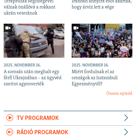
Terapeuták segítségével
Iránban annyira esőt akartak,
válnak önállóvá a rokkant
hogy árvíz lett a vége
ukrán veteránok
2025. NOVEMBER 16.
2025. NOVEMBER 16.
A sorozás után meghalt egy
Miért fordulnak el az
férfi Ukrajnában – az ügyvéd
országok az Isztambuli
szerint agyonverték
Egyezménytől?
Összes epizód
TV PROGRAMOK
RÁDIÓ PROGRAMOK