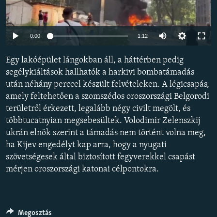
EURÓPAI UNIÓ
VILÁG
Auto
0:00
1:12
KLÍMAVÁLTOZÁS
240p
Egy lakóépület lángokban áll, a háttérben pedig
A MÚLT TANULSÁGAI
360p
segélykiáltások hallhatók a harkivi bombatámadás
után néhány perccel készült felvételeken. A légicsapás,
480p
KÖVESSEN MINKET!
Auto
240p
360p
480p
amely feltehetően a szomszédos oroszországi Belgorodi
720p
területről érkezett, legalább négy civilt megölt, és
720p
1080p
1080p
többtucatnyian megsebesültek. Volodimir Zelenszkij
Valamennyi RFE/RL weboldal
ukrán elnök szerint a támadás nem történt volna meg,
ha Kijev engedélyt kap arra, hogy a nyugati
szövetségesek által biztosított fegyverekkel csapást
mérjen oroszországi katonai célpontokra.
Megosztás