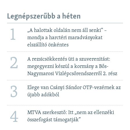
Legnépszerűbb a héten
1
„A halottak oldalán nem áll senki” –
mondja a harctéri maradványokat
elszállító önkéntes
2
A rezsicsökkentés üti a szuverenitást:
megegyezni készül a kormány a Bős-
Nagymarosi Vízlépcsőrendszerről 2. rész
3
Elege van Csányi Sándor OTP-vezérnek az
újabb adókból
4
MTVA szerkesztő: Itt „nem az ellenzéki
összefogást támogatják”