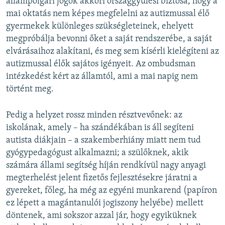
állampolgári jogok akkori országgyűlési biztosa, hogy a
mai oktatás nem képes megfelelni az autizmussal élő
gyermekek különleges szükségleteinek, ehelyett
megpróbálja bevonni őket a saját rendszerébe, a saját
elvárásaihoz alakítani, és meg sem kísérli kielégíteni az
autizmussal élők sajátos igényeit. Az ombudsman
intézkedést kért az államtól, ami a mai napig nem
történt meg.
Pedig a helyzet rossz minden résztvevőnek: az
iskolának, amely – ha szándékában is áll segíteni
autista diákjain – a szakemberhiány miatt nem tud
gyógypedagógust alkalmazni; a szülőknek, akik
számára állami segítség híján rendkívül nagy anyagi
megterhelést jelent fizetős fejlesztésekre járatni a
gyereket, főleg, ha még az egyéni munkarend (papíron
ez lépett a magántanulói jogiszony helyébe) mellett
döntenek, ami sokszor azzal jár, hogy egyiküknek