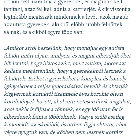
otthon kell maradnia a gyerekkel, és magának kell
tanítani, azaz fel kell adnia a karrierjét. Akik viszont a
leginkább megisszák mindennek a levét, azok maguk
az autista gyerekek, akikből előbb-utóbb felnőttek
válnak, és akikből egyre több van.
„Amikor arról beszélünk, hogy mondjuk egy autista
felnőtt miért olyan, amilyen, és megint elkezdjük őket
hibáztatni, hogy biztos azért, mert autista, akkor azt
kellene megértenünk, hogy a gyerekekből lesznek a
felnőttek. Ezeket a gyerekeket a komplex és komoly
igényeiknek a teljes ignorálásával nevelik és oktatják
kisgyermek koruktól tizennyolc éves korukig olyan
körülmények között, ahol rettenetesen érzik magukat,
ahol nekik is fájnak a többiek, és egy idő után ők is
elkezdenek fájni a többieknek. Vagy a szülő esetleg
kimenekíti az iskolából, és otthon fogja oktatni, ahol
végre nyugtuk van, de közben nem lesznek kortárs