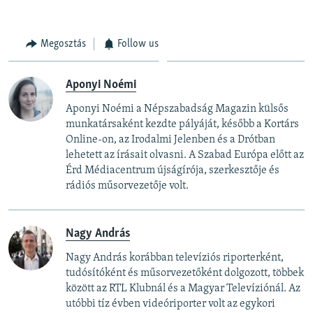
360p
Megosztás
Follow us
Auto
240p
360p
480p
480p
720p
720p
1080p
Aponyi Noémi
1080p
Aponyi Noémi a Népszabadság Magazin külsős
munkatársaként kezdte pályáját, később a Kortárs
Online-on, az Irodalmi Jelenben és a Drótban
lehetett az írásait olvasni. A Szabad Európa előtt az
Érd Médiacentrum újságírója, szerkesztője és
rádiós műsorvezetője volt.
Nagy András
Nagy András korábban televíziós riporterként,
tudósítóként és műsorvezetőként dolgozott, többek
között az RTL Klubnál és a Magyar Televíziónál. Az
utóbbi tíz évben videóriporter volt az egykori