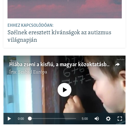
EHHEZ KAPCSOLÓDÓAN:
Szélnek eresztett kívánságok az autizmus
világnapján
Hiába zseni a kisfiú, a magyar közoktatásban nincs helye
Írta:
Szabad Európa
Jelenleg nincs elérhető tartalom
Auto
0:00
5:00
240p