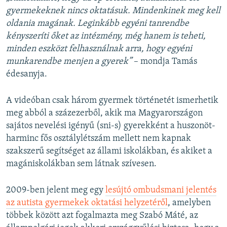
gyermekeknek nincs oktatásuk. Mindenkinek meg kell
oldania magának. Leginkább egyéni tanrendbe
kényszeríti őket az intézmény, még hanem is teheti,
minden eszközt felhasználnak arra, hogy egyéni
munkarendbe menjen a gyerek”
– mondja Tamás
édesanyja.
A videóban csak három gyermek történetét ismerhetik
meg abból a százezerből, akik ma Magyarországon
sajátos nevelési igényű (sni-s) gyerekként a huszonöt-
harminc fős osztálylétszám mellett nem kapnak
szakszerű segítséget az állami iskolákban, és akiket a
magániskolákban sem látnak szívesen.
2009-ben jelent meg egy
lesújtó ombudsmani jelentés
az autista gyermekek oktatási helyzetéről
, amelyben
többek között azt fogalmazta meg Szabó Máté, az