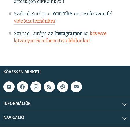
értesüljön cikkeinkről!
Szabad Európa a
YouTube
-on: iratkozzon fel
videócsatornánkra
!
Szabad Európa az
Instagramon
is:
kövesse
látványos és informatív oldalunkat
! ​
KÖVESSEN MINKET!
INFORMÁCIÓK
NAVIGÁCIÓ