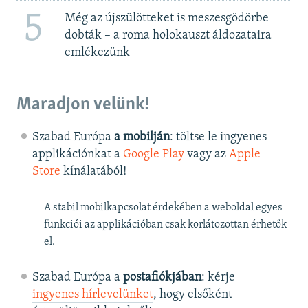
5
Még az újszülötteket is meszesgödörbe
dobták – a roma holokauszt áldozataira
emlékezünk
Maradjon velünk!
Szabad Európa
a mobilján
: töltse le ingyenes
applikációnkat a
Google Play
vagy az
Apple
Store
kínálatából!
A stabil mobilkapcsolat érdekében a weboldal egyes
funkciói az applikációban csak korlátozottan érhetők
el.
Szabad Európa a
postafiókjában
: kérje
ingyenes hírlevelünket
, hogy elsőként