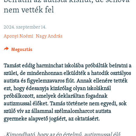
beíratni az autista kisfiút, de sehova
EURÓPAI UNIÓ
nem vették fel
VILÁG
KLÍMAVÁLTOZÁS
2024. szeptember 14.
Aponyi Noémi
Nagy András
A MÚLT TANULSÁGAI
Megosztás
KÖVESSEN MINKET!
Tamást eddig harminchat iskolába próbálták beíratni a
szülei, de mindenhonnan elküldték a hatodik osztályos
autista és figyelemzavaros fiút. Annak ellenére tették
Valamennyi RFE/RL weboldal
ezt, hogy édesanyja kizárólag olyan iskoláknál
próbálkozott, amelyek deklaráltan fogadnak
autizmussal élőket. Tamás története nem egyedi, sok
szülő vív az állammal szélmalomharcot autista
gyermeke alapvető jogáért, az oktatásért.
„Kimondható, hogy az ép értelmű, autizmussal élő