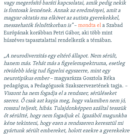
vagy megerősítő baráti kapcsolatai, amik pedig nekik
is fontosak lennének. Annak az eredményei, amit a
magyar oktatás ma elkövet az autista gyerekekkel,
messzehatók felnőttkorban is”
–
mondta el
a Szabad
Európának korábban Petri Gábor, aki több mint
húszéves tapasztalattal rendelkezik a témában.
„A neurodiverzitás egy eltérő állapot. Nem sérült,
hanem más. Tehát más a figyelemspektruma, esetleg
rövidebb ideig tud figyelni egyszerre, mint egy
neurotipikus ember
– magyarázza Gosztola Réka
pedagógus, a Pedagógusok Szakszervezetének tagja.
–
Viszont ha nem fogadja el a rendszer, sérüléseket
szerez. Ő csak azt kapja meg, hogy valamiben nem jó,
rosszul teljesít, hibás. Tulajdonképpen azáltal tesszük
őt sérültté, hogy nem fogadjuk el. Igazából magunkba
kéne tekinteni, hogy ezen a rendszeren keresztül mi
gyártunk sérült embereket, holott ezekre a gyerekekre