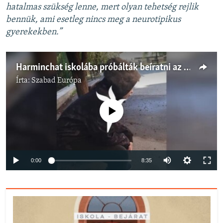
hatalmas szükség lenne, mert olyan tehetség rejlik
bennük, ami esetleg nincs meg a neurotipikus
gyerekekben.”
Harminchat iskolába próbálták beíratni az autista kisfiút, de sehova nem vették fel
Írta:
Szabad Európa
Jelenleg nincs elérhető tartalom
Auto
0:00
8:35
240p
360p
Auto
240p
360p
480p
480p