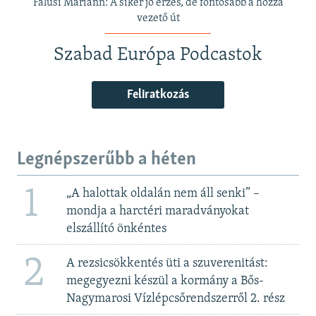
Falusi Mariann: A siker jó érzés, de fontosabb a hozzá
vezető út
Szabad Európa Podcastok
Feliratkozás
Legnépszerűbb a héten
1
„A halottak oldalán nem áll senki” –
mondja a harctéri maradványokat
elszállító önkéntes
2
A rezsicsökkentés üti a szuverenitást:
megegyezni készül a kormány a Bős-
Nagymarosi Vízlépcsőrendszerről 2. rész