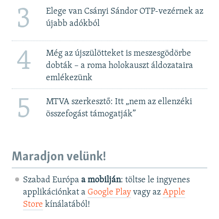
3
Elege van Csányi Sándor OTP-vezérnek az
újabb adókból
4
Még az újszülötteket is meszesgödörbe
dobták – a roma holokauszt áldozataira
emlékezünk
5
MTVA szerkesztő: Itt „nem az ellenzéki
összefogást támogatják”
Maradjon velünk!
Szabad Európa
a mobilján
: töltse le ingyenes
applikációnkat a
Google Play
vagy az
Apple
Store
kínálatából!