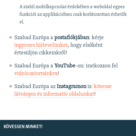
A stabil mobilkapcsolat érdekében a weboldal egyes
funkciói az applikációban csak korlátozottan érhetők
el.
Szabad Európa a
postafiókjában
: kérje
ingyenes hírlevelünket
, hogy elsőként
értesüljön cikkeinkről!
Szabad Európa a
YouTube
-on: iratkozzon fel
videócsatornánkra
!
Szabad Európa az
Instagramon
is:
kövesse
látványos és informatív oldalunkat
! ​
KÖVESSEN MINKET!