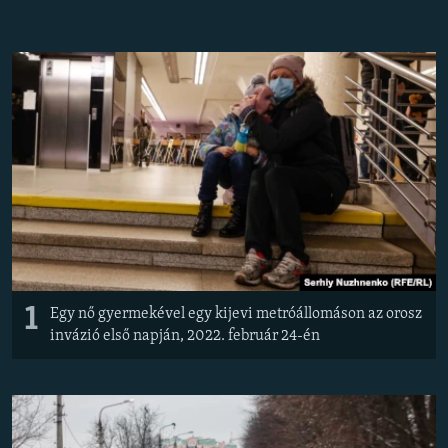
EURÓPAI UNIÓ
VILÁG
KLÍMAVÁLTOZÁS
A MÚLT TANULSÁGAI
KÖVESSEN MINKET!
Valamennyi RFE/RL weboldal
1
Egy nő gyermekével egy kijevi metróállomáson az orosz
invázió első napján, 2022. február 24-én