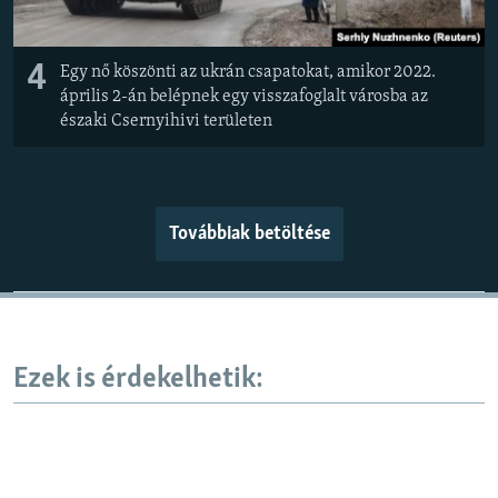
4
Egy nő köszönti az ukrán csapatokat, amikor 2022.
április 2-án belépnek egy visszafoglalt városba az
északi Csernyihivi területen
Továbbiak betöltése
Ezek is érdekelhetik: