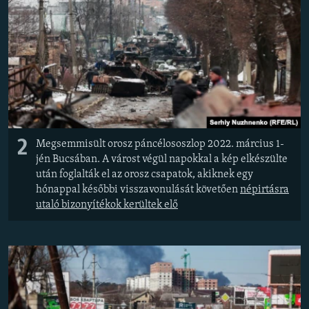
2
Megsemmisült orosz páncélososzlop 2022. március 1-
jén Bucsában. A várost végül napokkal a kép elkészülte
után foglalták el az orosz csapatok, akiknek egy
hónappal későbbi visszavonulását követően
népirtásra
utaló bizonyítékok kerültek elő