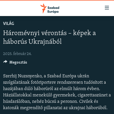
Akadálymentes
mód
Ugrás
VILÁG
a
NAPIRENDEN
Háromévnyi vérontás – képek a
fő
AKTUÁLIS
oldalra
háborús Ukrajnából
FELIRATKOZÁS
PODCASTOK
Ugrás
a
2025. február 24.
VIDEÓK
tartalomjegyzékre
Spotify
Megosztás
ELEMZŐ
Ugrás
a
NER15
Szerhij Nuzsnyenko, a Szabad Európa ukrán
Feliratkozás
keresésre
SZABADON
szolgálatának fotóriportere rendszeresen tudósított a
hazájában dúló háborúról az elmúlt három évben.
TÁRSADALOM
Háziállatokkal menekülő gyermekek, cigarettaszünet a
DEMOKRÁCIA
húsdarálóban, nehéz búcsú a peronon. Civilek és
katonák megrendítő pillanatai az ukrajnai háborúból.
A PÉNZ NYOMÁBAN