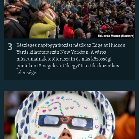
3
Részleges napfogyatkozást nézők az Edge at Hudson
Yards kilátóteraszán New Yorkban. A város
múzeumainak tetőteraszain és más közösségi
pontokon tömegek várták együtt a ritka kozmikus
jelenséget