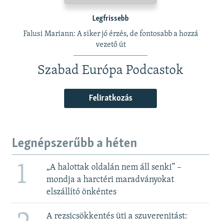
Legfrissebb
Falusi Mariann: A siker jó érzés, de fontosabb a hozzá
vezető út
Szabad Európa Podcastok
Feliratkozás
Legnépszerűbb a héten
1
„A halottak oldalán nem áll senki” –
mondja a harctéri maradványokat
elszállító önkéntes
A rezsicsökkentés üti a szuverenitást: