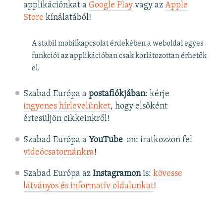
applikációnkat a
Google Play
vagy az
Apple
Store
kínálatából!
A stabil mobilkapcsolat érdekében a weboldal egyes
funkciói az applikációban csak korlátozottan érhetők
el.
Szabad Európa a
postafiókjában
: kérje
ingyenes hírlevelünket
, hogy elsőként
értesüljön cikkeinkről!
Szabad Európa a
YouTube
-on: iratkozzon fel
videócsatornánkra
!
Szabad Európa az
Instagramon
is:
kövesse
látványos és informatív oldalunkat
! ​