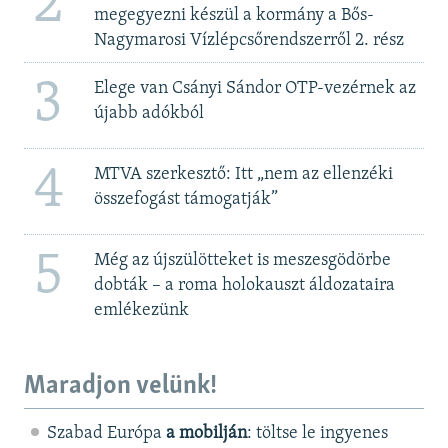
2
megegyezni készül a kormány a Bős-
Nagymarosi Vízlépcsőrendszerről 2. rész
3
Elege van Csányi Sándor OTP-vezérnek az
újabb adókból
4
MTVA szerkesztő: Itt „nem az ellenzéki
összefogást támogatják”
5
Még az újszülötteket is meszesgödörbe
dobták – a roma holokauszt áldozataira
emlékezünk
Maradjon velünk!
Szabad Európa
a mobilján
: töltse le ingyenes