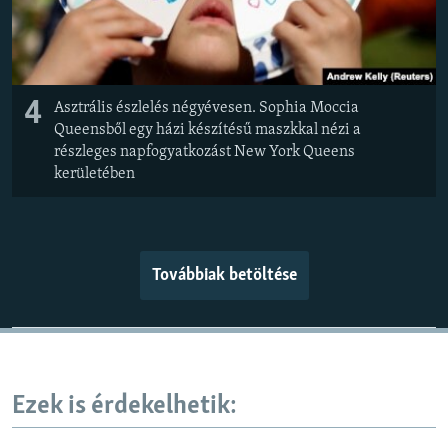
4
Asztrális észlelés négyévesen. Sophia Moccia
Queensből egy házi készítésű maszkkal nézi a
részleges napfogyatkozást New York Queens
kerületében
Továbbiak betöltése
Ezek is érdekelhetik: