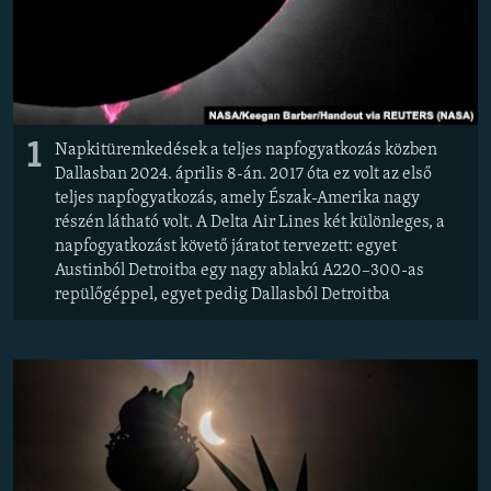
EURÓPAI UNIÓ
VILÁG
KLÍMAVÁLTOZÁS
A MÚLT TANULSÁGAI
1
Napkitüremkedések a teljes napfogyatkozás közben
Dallasban 2024. április 8-án. 2017 óta ez volt az első
KÖVESSEN MINKET!
teljes napfogyatkozás, amely Észak-Amerika nagy
részén látható volt. A Delta Air Lines két különleges, a
napfogyatkozást követő járatot tervezett: egyet
Austinból Detroitba egy nagy ablakú A220–300-as
repülőgéppel, egyet pedig Dallasból Detroitba
Valamennyi RFE/RL weboldal