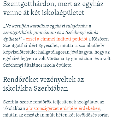
Szentgotthárdon, mert az egyház
venne át két iskolaépületet
„Ne kerüljön katolikus egyházi tulajdonba a
szentgotthárdi gimnázium és a Széchenyi iskola
épülete!”
–
ezzel a címmel indított petíciót
a Közösen
Szentgotthárdért Egyesület, miután a szombathelyi
képviselőtestület hallgatólagosan jóváhagyta, hogy az
egyházé legyen a volt Vörösmarty gimnázium és a volt
Széchenyi általános iskola épülete.
Rendőröket vezényeltek az
iskolákba Szerbiában
Szerbia-szerte rendőrök teljesítenek szolgálatot az
iskolákban
a biztonságérzet erősítése érdekében
,
miután az országban múlt héten két lövöldözés során