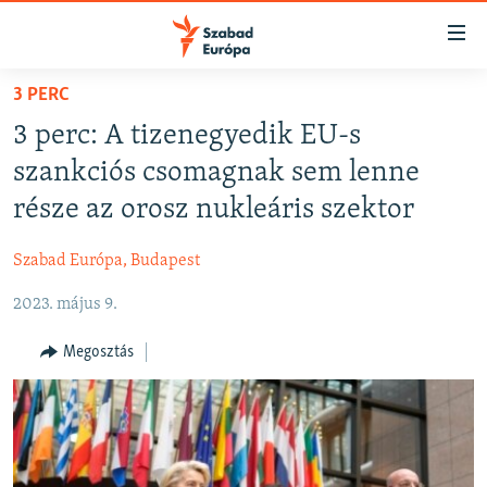
Akadálymentes
mód
Ugrás
3 PERC
a
NAPIRENDEN
3 perc: A tizenegyedik EU-s
fő
AKTUÁLIS
oldalra
szankciós csomagnak sem lenne
PODCASTOK
Ugrás
része az orosz nukleáris szektor
a
VIDEÓK
tartalomjegyzékre
Szabad Európa, Budapest
ELEMZŐ
Ugrás
a
2023. május 9.
NER15
keresésre
SZABADON
Megosztás
TÁRSADALOM
DEMOKRÁCIA
A PÉNZ NYOMÁBAN