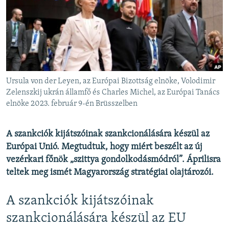
EURÓPAI UNIÓ
VILÁG
KLÍMAVÁLTOZÁS
A MÚLT TANULSÁGAI
Ursula von der Leyen, az Európai Bizottság elnöke, Volodimir
KÖVESSEN MINKET!
Zelenszkij ukrán államfő és Charles Michel, az Európai Tanács
elnöke 2023. február 9-én Brüsszelben
A szankciók kijátszóinak szankcionálására készül az
Valamennyi RFE/RL weboldal
Európai Unió. Megtudtuk, hogy miért beszélt az új
vezérkari főnök „szittya gondolkodásmódról”. Áprilisra
teltek meg ismét Magyarország stratégiai olajtározói.
A szankciók kijátszóinak
szankcionálására készül az EU