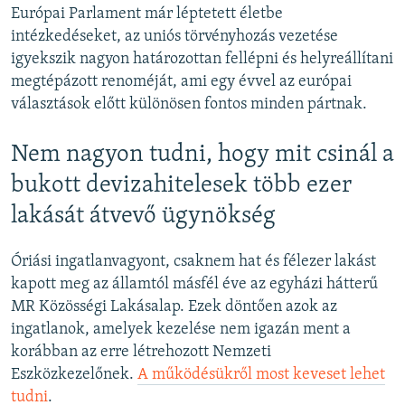
Európai Parlament már léptetett életbe
intézkedéseket, az uniós törvényhozás vezetése
igyekszik nagyon határozottan fellépni és helyreállítani
megtépázott renoméját, ami egy évvel az európai
választások előtt különösen fontos minden pártnak.
Nem nagyon tudni, hogy mit csinál a
bukott devizahitelesek több ezer
lakását átvevő ügynökség
Óriási ingatlanvagyont, csaknem hat és félezer lakást
kapott meg az államtól másfél éve az egyházi hátterű
MR Közösségi Lakásalap. Ezek döntően azok az
ingatlanok, amelyek kezelése nem igazán ment a
korábban az erre létrehozott Nemzeti
Eszközkezelőnek.
A működésükről most keveset lehet
tudni
.