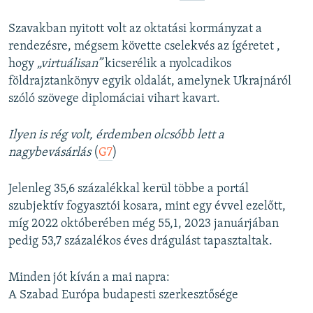
Szavakban nyitott volt az oktatási kormányzat a
rendezésre, mégsem követte cselekvés az ígéretet ,
hogy
„virtuálisan”
kicserélik a nyolcadikos
földrajztankönyv egyik oldalát, amelynek Ukrajnáról
szóló szövege diplomáciai vihart kavart.
Ilyen is rég volt, érdemben olcsóbb lett a
nagybevásárlás
(
G7
)
Jelenleg 35,6 százalékkal kerül többe a portál
szubjektív fogyasztói kosara, mint egy évvel ezelőtt,
míg 2022 októberében még 55,1, 2023 januárjában
pedig 53,7 százalékos éves drágulást tapasztaltak.
Minden jót kíván a mai napra:
A Szabad Európa budapesti szerkesztősége