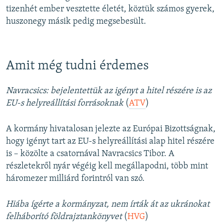
tizenhét ember vesztette életét, köztük számos gyerek,
huszonegy másik pedig megsebesült.
Amit még tudni érdemes
Navracsics: bejelentettük az igényt a hitel részére is az
EU-s helyreállítási forrásoknak
(
ATV
)
A kormány hivatalosan jelezte az Európai Bizottságnak,
hogy igényt tart az EU-s helyreállítási alap hitel részére
is – közölte a csatornával Navracsics Tibor. A
részletekről nyár végéig kell megállapodni, több mint
háromezer milliárd forintról van szó.
Hiába ígérte a kormányzat, nem írták át az ukránokat
felháborító földrajztankönyvet
(
HVG
)