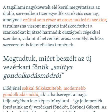
A tagállami nagykövetek elé kerül megvitatásra az
újabb, sorrendben tizenegyedik szankciós csomag,
amelynek
ezúttal sem része az orosz nukleáris szektor
,
tartalmazna viszont megtorló intézkedéseket a
szankciókat kijátszó harmadik országbeli cégekkel
szemben, valamint hetvenkét orosz személyt és húsz
szervezetet is feketelistára tennének.
Megtudtuk, miért beszélt az új
vezérkari főnök
„szittya
gondolkodásmódról”
Elődjénél
sokkal felkészültebb, modernebb
gondolkodásmódú
, aki a hadsereget a maga
teljességében lesz képes irányítani – így jellemezték
forrásaink az új vezérkari főnököt, Böröndi Gábort. Az