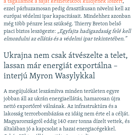
a tagállamok a saját készleteikből küldjenek lőszert
,
ezzel párhuzamosan pedig drasztikusan növelni kell az
európai védelmi ipar kapacitásait. Mindehhez azonban
még több pénzre lesz szükség. Thierry Breton belső
piaci biztos leszögezte:
„Egyfajta hadigazdaság felé kell
elmozdulni az ellátás és a védelmi ipar tekintetében.”
Ukrajna nem csak átvészelte a telet,
lassan már energiát exportálna –
interjú Myron Wasylykkal
A megújulókat leszámítva minden területen egyre
jobban áll az ukrán energiaellátás, hamarosan újra
nettó exportőrré válnának. Az infrastruktúra és a
lakosság terrorbombázása ez idáig nem érte el a célját.
Magyarországról eddig 140 ezer tonna dízelt vettek, és
általában jó a kapcsolat a hazai energiacégekkel.