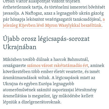
Orbán Viktor álláspontját viszont teljesen
érthetetlennek tartja, és történelmi ismeretei bővítését
javasolja. A Naftogaz, azaz a legnagyobb ukrán gázcég
pár hónapja leköszönt vezérigazgatói tanácsadójával,
a
jelenleg Kijevben lévő Myron Wasylykkal beszéltünk
.
Újabb orosz légicsapás-sorozat
Ukrajnában
Miközben tovább dúlnak a harcok Bahmutnál,
országszerte
számos várost rakétatámadás ért
, aminek
következtében több ember életét vesztette, és ismét
áramkimaradások voltak. A légicsapások miatt az
Ukrajna és egyben Európa legnagyobb
atomerőművének számító zaporizzsjai létesítmény
áramellátása is megszűnt, így működésbe kellett
lépniük a dízelgenerátoroknak.