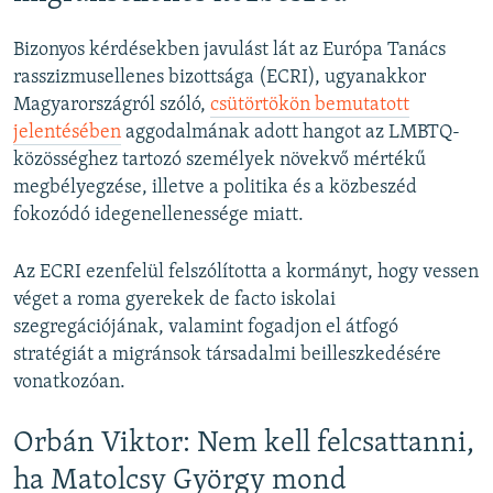
Bizonyos kérdésekben javulást lát az Európa Tanács
rasszizmusellenes bizottsága (ECRI), ugyanakkor
Magyarországról szóló,
csütörtökön bemutatott
jelentésében
aggodalmának adott hangot az LMBTQ-
közösséghez tartozó személyek növekvő mértékű
megbélyegzése, illetve a politika és a közbeszéd
fokozódó idegenellenessége miatt.
Az ECRI ezenfelül felszólította a kormányt, hogy vessen
véget a roma gyerekek de facto iskolai
szegregációjának, valamint fogadjon el átfogó
stratégiát a migránsok társadalmi beilleszkedésére
vonatkozóan.
Orbán Viktor: Nem kell felcsattanni,
ha Matolcsy György mond