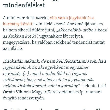
mindenféléket
A miniszterelnök szerint
vita van a jegybank és a
kormány között
az infláció kezelésének módjában, és
ha nem sikerül dűlőre jutni,
„akkor előbb-utóbb a kocsi
az árokban köt ki”,
ugyanakkor lát esélyt a
megegyezésre, ha valóban csökkenő tendenciát mutat
az infláció.
„Szokatlan nekünk, de nem kell felcsattanni azon, ha a
jegybankelnök úr, aki egyébként is egy színes
egyéniség (…) mond mindenféléket. Ugyanis
nyilvánvaló, hogy ezt a helyzetet a jegybank más
módon kívánja kezelni, mint a kormány”
– jelentette ki
Orbán Viktor a Magyar Kereskedelmi és Iparkamara
évnyitó rendezvényén.