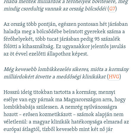
Hiába mentek milliárdok a férőhelyek bővítésére, még
mindig csordultig vannak az ország bölcsődéi
(
G7
)
Az ország több pontján, egészen pontosan hét járásban
haladja meg a bölcsődébe beíratott gyerekek száma a
férőhelyekét, több tucat járásban pedig 95 százalék
fölötti a kihasználtság. Ez ugyanakkor jelentős javulás
az öt évvel ezelőtti állapothoz képest.
Még kevesebb lombikkezelés sikeres, mióta a kormány
milliárdokért átvette a meddőségi klinikákat
(
HVG
)
Hosszú ideig titokban tartotta a kormány, mennyi
esélye van egy párnak ma Magyarországon arra, hogy
lombikbabája szülessen. A nemrég nyilvánosságra
hozott – erősen kozmetikázott – számok alapján nem
véletlenül: a magyar klinikák hatékonysága elmarad az
európai átlagtól, tízből kevesebb mint két nő jár