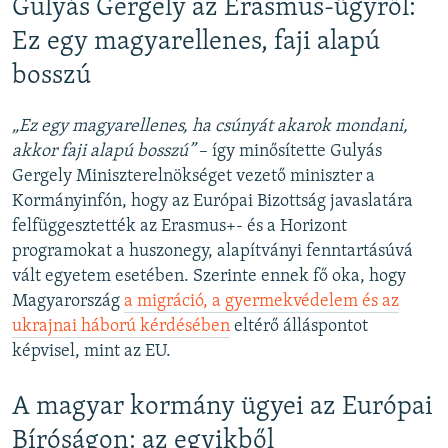
Gulyás Gergely az Erasmus-ügyről:
Ez egy magyarellenes, faji alapú
bosszú
„Ez egy magyarellenes, ha csúnyát akarok mondani,
akkor faji alapú bosszú”
– így minősítette Gulyás
Gergely Miniszterelnökséget vezető miniszter a
Kormányinfón, hogy az Európai Bizottság javaslatára
felfüggesztették az Erasmus+- és a Horizont
programokat a huszonegy, alapítványi fenntartásúvá
vált egyetem esetében. Szerinte ennek fő oka, hogy
Magyarország
a migráció, a gyermekvédelem és az
ukrajnai háború kérdésében
eltérő álláspontot
képvisel, mint az EU.
A magyar kormány ügyei az Európai
Bíróságon: az egyikből