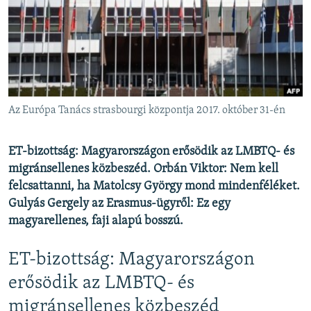
EURÓPAI UNIÓ
VILÁG
KLÍMAVÁLTOZÁS
A MÚLT TANULSÁGAI
Az Európa Tanács strasbourgi központja 2017. október 31-én
KÖVESSEN MINKET!
ET-bizottság: Magyarországon erősödik az LMBTQ- és
migránsellenes közbeszéd. Orbán Viktor: Nem kell
felcsattanni, ha Matolcsy György mond mindenféléket.
Valamennyi RFE/RL weboldal
Gulyás Gergely az Erasmus-ügyről: Ez egy
magyarellenes, faji alapú bosszú.
ET-bizottság: Magyarországon
erősödik az LMBTQ- és
migránsellenes közbeszéd