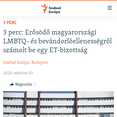
Akadálymentes
mód
Ugrás
3 PERC
a
NAPIRENDEN
3 perc: Erősödő magyarországi
fő
AKTUÁLIS
oldalra
LMBTQ- és bevándorlóellenességről
PODCASTOK
Ugrás
számolt be egy ET-bizottság
a
VIDEÓK
tartalomjegyzékre
Szabad Európa, Budapest
ELEMZŐ
Ugrás
a
2023. március 10.
NER15
keresésre
SZABADON
Megosztás
TÁRSADALOM
DEMOKRÁCIA
A PÉNZ NYOMÁBAN