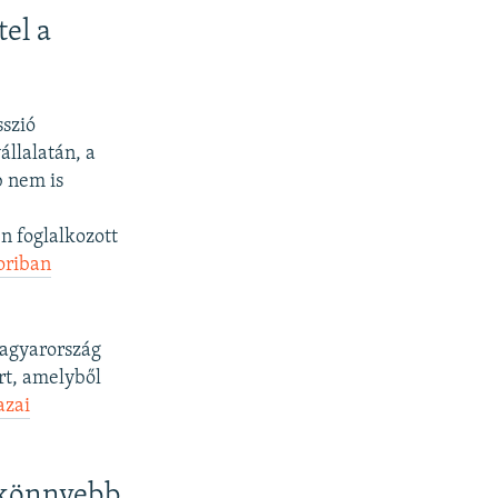
tel a
sszió
állalatán, a
b nem is
n foglalkozott
oriban
Magyarország
rt, amelyből
azai
, könnyebb