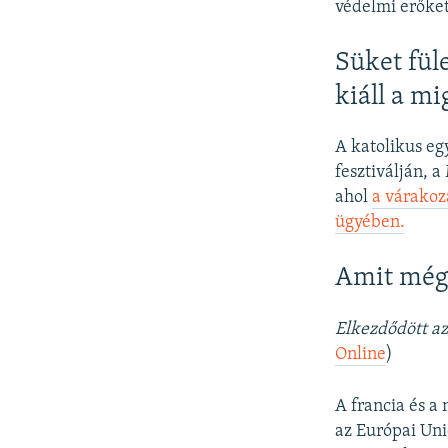
védelmi erőket
Süket fül
kiáll a mi
A katolikus eg
fesztiválján, 
ahol
a várakoz
ügyében.
Amit még
Elkezdődött az
Online
)
A francia és 
az Európai Uni