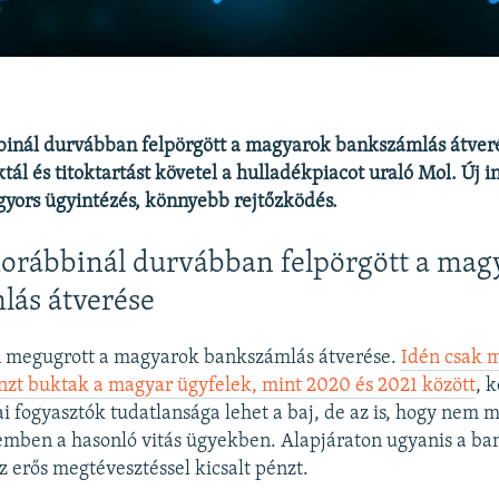
inál durvábban felpörgött a magyarok bankszámlás átve
ktál és titoktartást követel a hulladékpiacot uraló Mol. Új i
 gyors ügyintézés, könnyebb rejtőzködés.
orábbinál durvábban felpörgött a mag
lás átverése
megugrott a magyarok bankszámlás átverése.
Idén csak m
nzt buktak a magyar ügyfelek, mint 2020 és 2021 között
, k
i fogyasztók tudatlansága lehet a baj, de az is, hogy nem m
emben a hasonló vitás ügyekben. Alapjáraton ugyanis a ba
z erős megtévesztéssel kicsalt pénzt.