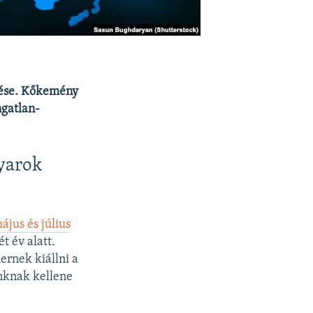
rése. Kőkemény
ngatlan-
yarok
ájus és július
ét év alatt.
ernek kiállni a
nknak kellene