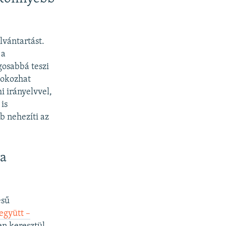
lvántartást.
 a
gosabbá teszi
 okozhat
i irányelvvel,
is
b nehezíti az
 a
ésű
együtt –