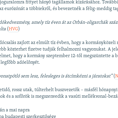
 joguralomra fittyet hányó tagállamok kizárásához. Tovább
az eurózónát a többiekről, és bevezetnék a félig-meddig ta
ókedvezmény, amely tíz éven át az Orbán-oligarchák száz
alta
(
HVG
)
ócsalás zajlott az elmúlt tíz évben, hogy a kormányközeli
bb közterhet fizetve tudják felhalmozni vagyonukat. A jel
gyelmet, hogy a kormány szeptember 12-től megszüntette a b
legfőbb adóelőnyét.
onatpótló sem lesz, felesleges is átcímkézni a járatokat”
(
N
idő, rossz utak, túlterhelt buszvezetők – másfél hónapnyi
sok és a sofőrök is megszenvedik a vasúti mellékvonal-bezá
ván a mai napra
pa budapesti szerkesztősége