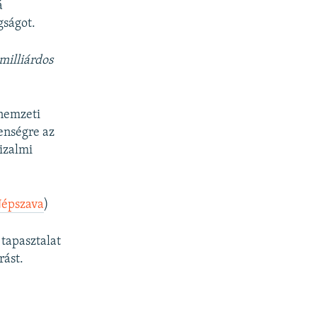
á
gságot.
milliárdos
 nemzeti
enségre az
izalmi
épszava
)
 tapasztalat
rást.