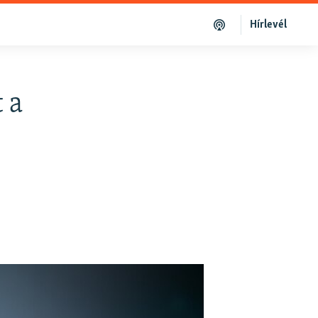
Hírlevél
 a