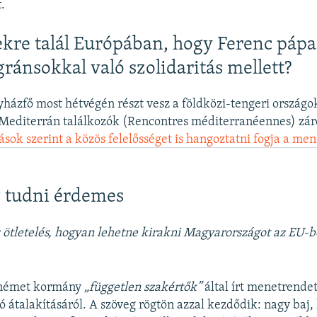
.
ekre talál Európában, hogy Ferenc pápa
gránsokkal való szolidaritás mellett?
yházfő most hétvégén részt vesz a földközi-tengeri országo
a Mediterrán találkozók (Rencontres méditerranéennes) zá
ások szerint a közös felelősséget is hangoztatni fogja a me
 tudni érdemes
 ötletelés, hogyan lehetne kirakni Magyarországot az EU-b
a német kormány
„független szakértők”
által írt menetrende
ó átalakításáról. A szöveg rögtön azzal kezdődik: nagy baj