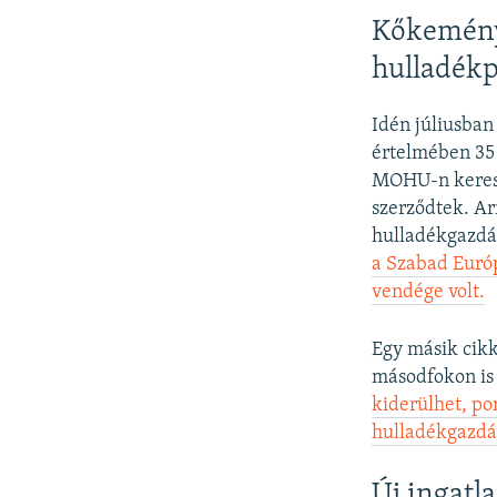
Kőkemény f
hulladékp
Idén júliusban
értelmében 35 é
MOHU-n kereszt
szerződtek. Ar
hulladékgazdál
a Szabad Euró
vendége volt.
Egy másik cikk
másodfokon is 
kiderülhet, po
hulladékgazdá
Új ingatl