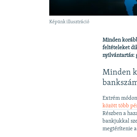
Képünk illusztráció
Minden korább
feltételeket di
nyilvántartás:
Minden k
bankszám
Extrém módon 
között több pé
Részben a haza
bankjukkal sz
megtérítenie a