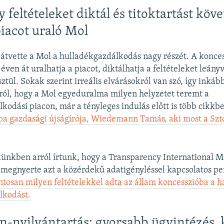
eltételeket diktál és titoktartást köve
iacot uraló Mol
 átvette a Mol a hulladékgazdálkodás nagy részét. A konce
ven át uralhatja a piacot, diktálhatja a feltételeket leányv
ül. Sokak szerint irreális elvárásokról van szó, így inkáb
ról, hogy a Mol egyeduralma milyen helyzetet teremt a
kodási piacon, már a tényleges indulás előtt is több cikkbe
pa gazdasági újságírója, Wiedemann Tamás, aki most a Szt
ünkben arról írtunk, hogy a Transparency International 
megnyerte azt a közérdekű adatigényléssel kapcsolatos pe
ntosan milyen feltételekkel adta az állam koncesszióba a h
lkodást.
an-nyilvántartás: gyorsabb ügyintézés