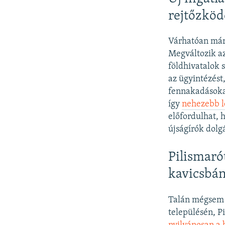
rejtőzköd
Várhatóan már 
Megváltozik az
földhivatalok 
az ügyintézést
fennakadásokat
így
nehezebb l
előfordulhat, 
újságírók dolg
Pilismaró
kavicsbán
Talán mégsem 
településén, P