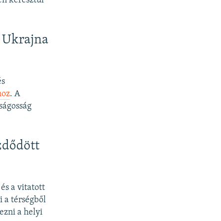
en keresztül
a Ukrajna
és
hoz
. A
zságosság
zdődött
s a vitatott
 a térségből
ezni a helyi