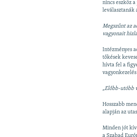
nincs eszköz a
leválasztanák 
Megszűnt az ad
vagyonait hizl
Intézményes ad
tőkések kevese
hívta fel a fi
vagyonkezelés 
„Előbb-utóbb v
Hosszabb menet
alapján az uta
Minden jót kí
a Szabad Euró