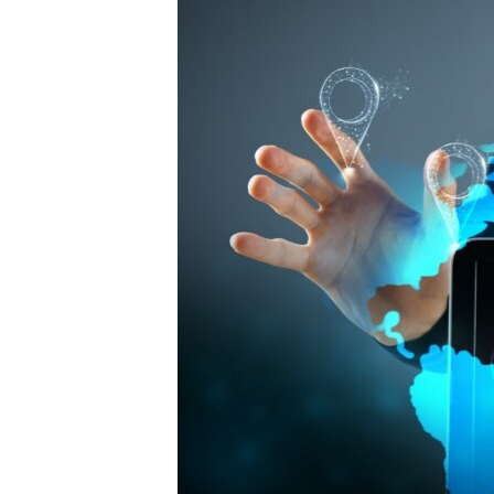
EURÓPAI UNIÓ
VILÁG
KLÍMAVÁLTOZÁS
A MÚLT TANULSÁGAI