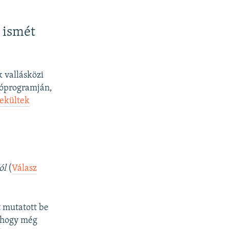
 ismét
k vallásközi
róprogramján,
nekültek
ól
(
Válasz
t mutatott be
, hogy még