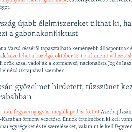
ányanyitás ellen foglalt állást
, és környezetvédő szervezet
séget.
szág újabb élelmiszereket tilthat ki, h
ezi a gabonakonfliktust
t a Varsó részéről tapasztalható keményebb álláspontnak 
nak
köze lehet a közelgő, október 15-i parlamenti választás
li erők azzal vádolják a kormányzó, nacionalista Jog és Iga
úl elnéző Ukrajnával szemben.
sán győzelmet hirdetett, tűzszünet ke
rabahban
 után fegyvernyugvási megállapodást kötött
Azerbajdzsán é
-Karabah örmény vezetése. Ennek értelmében ki kell vonni
nai egységeket és felszereléseket, valamint le kell fegyver