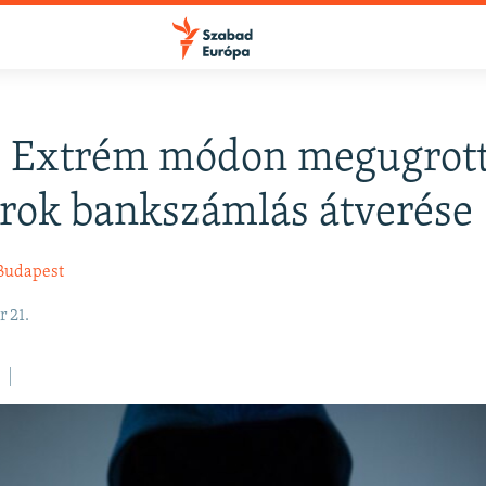
: Extrém módon megugrott
rok bankszámlás átverése
Budapest
 21.