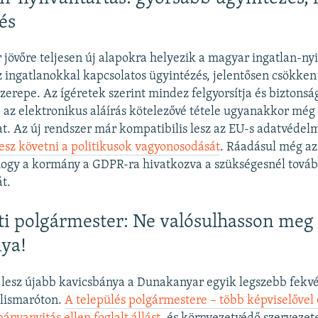
és
jövőre teljesen új alapokra helyezik a magyar ingatlan-nyi
 ingatlanokkal kapcsolatos ügyintézés, jelentősen csökken
szerepe. Az ígéretek szerint mindez felgyorsítja és biztonsá
, az elektronikus aláírás kötelezővé tétele ugyanakkor még
. Az új rendszer már kompatibilis lesz az EU-s adatvédelm
esz követni a politikusok vagyonosodását
. Ráadásul még az 
hogy a kormány a GDPR-ra hivatkozva a szükségesnél továb
át.
ti polgármester: Ne valósulhasson meg
ya!
lesz újabb kavicsbánya a Dunakanyar egyik legszebb fekv
ilismaróton.
A település polgármestere – több képviselővel 