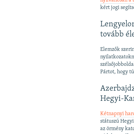
nyilvánosan a b
kért jogi segít
Lengyelor
tovább él
Elemzők szerin
nyilatkozatok
szélsőjobbolda
Pártot, hogy t
Azerbajdz
Hegyi-Ka
Kétnapnyi harc
státuszú Hegyi
az örmény kato