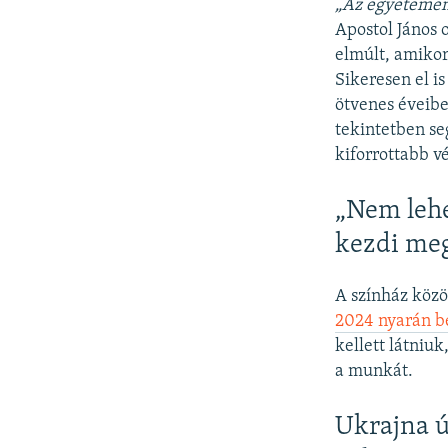
„Az egyetemen 
Apostol János 
elmúlt, amikor
Sikeresen el is
ötvenes éveibe
tekintetben se
kiforrottabb 
„Nem lehe
kezdi me
A színház közö
2024 nyarán b
kellett látniu
a munkát.
Ukrajna ú