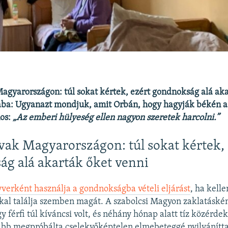
agyarországon: túl sokat kértek, ezért gondnokság alá ak
saba: Ugyanazt mondjuk, amit Orbán, hogy hagyják békén 
nos:
„Az emberi hülyeség ellen nagyon szeretek harcolni.”
vak Magyarországon: túl sokat kértek,
g alá akarták őket venni
verként használja a gondnokságba vételi eljárást
, ha kell
al találja szemben magát. A szabolcsi Magyon zaklatáskén
y férfi túl kíváncsi volt, és néhány hónap alatt tíz közérde
kább megpróbálta cselekvőképtelen elmebeteggé nyilvánítta