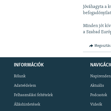
Jóváhagyta a k
befogadónyilat
Minden jót kí
a Szabad Euró
Megosztás
INFORMÁCIÓK
NAVIGÁCI
Rólunk
Napirenden
Adatvédelem
Aktuális
Felhasználási feltételek
Podcastok
Álláshirdetések
Videók
KÖVESSEN MINKET!