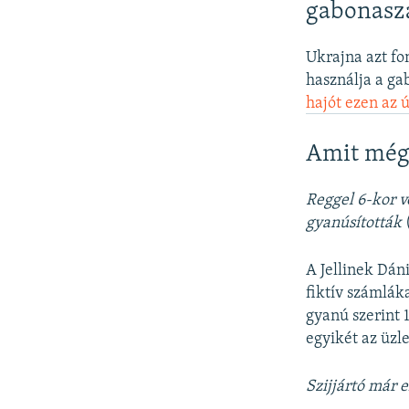
gabonaszá
Ukrajna azt fo
használja a ga
hajót ezen az 
Amit még
Reggel 6-kor v
gyanúsították
A Jellinek Dán
fiktív számlák
gyanú szerint 1
egyikét az üzle
Szijjártó már 