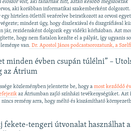
először volt, aki tanárnak hitt, aztán később megszokták”
orvos, aki korábban informatikai szakemberként dolgozott
 egy hirtelen ötlettől vezérelve beiratkozott az orvosi egye
 végezte; mindezt úgy, hogy diszlexiával és diszgráfiával k
n jár, rezidensként dolgozik egy vidéki kórházban. Azt mo
gítette, hogy nem fiatalon kezdte el a pályát, így ugyanis 
véleménye van
. Dr. Apostol János podcastsorozatunk, a Szelf
t minden évben csupán túlélni” – Utol
g az Átrium
ssége közleményben jelentette be, hogy a
most kezdődő év
efejezik
az Átriumban zajló színházi tevékenységüket. Azt í
k, nincs remény arra, hogy méltó és kiszámítható környezet
j fekete-tengeri útvonalat használhat a