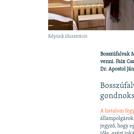
Képünk illusztráció
Bosszúfalvak M
venni. Faix C
Dr. Apostol Já
Bosszúfal
gondnoksá
A hatalom fegy
állampolgárokk
jegyző, hogy eg
tőle, ezért in