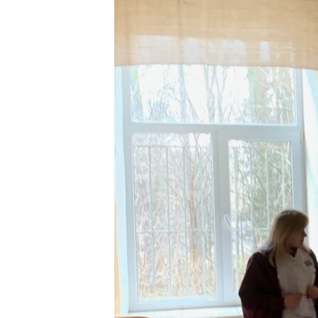
EURÓPAI UNIÓ
VILÁG
KLÍMAVÁLTOZÁS
A MÚLT TANULSÁGAI