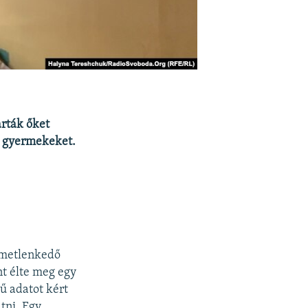
arták őket
a gyermekeket.
emetlenkedő
t élte meg egy
kű adatot kért
tni. Egy