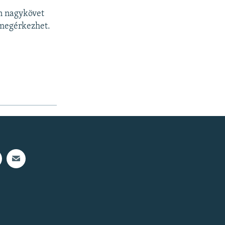
án nagykövet
 megérkezhet.