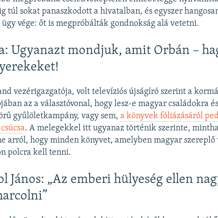
ig túl sokat panaszkodott a hivatalban, és egyszer hangosan
 ügy vége: őt is megpróbálták gondnokság alá vetetni.
a: Ugyanazt mondjuk, amit Orbán – ha
yerekeket!
nd vezérigazgatója, volt televíziós újságíró szerint a korm
ában az a választóvonal, hogy lesz-e magyar családokra 
körű gyűlöletkampány, vagy sem,
a könyvek fóliázásáról ped
 csúcsa
. A melegekkel itt ugyanaz történik szerinte, mint
ne arról, hogy minden könyvet, amelyben magyar szereplő 
ön polcra kell tenni.
ol János: „Az emberi hülyeség ellen na
harcolni”