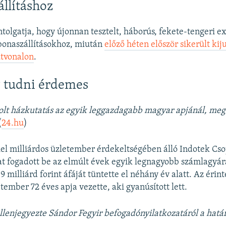
llításhoz
ntolgatja, hogy újonnan tesztelt, háborús, fekete-tengeri ex
bonaszállításokhoz, miután
előző héten először sikerült kij
útvonalon
.
 tudni érdemes
olt házkutatás az egyik leggazdagabb magyar apjánál, meg 
(
24.hu
)
iel milliárdos üzletember érdekeltségében álló Indotek Cso
at fogadott be az elmúlt évek egyik legnagyobb számlagyár
9 milliárd forint áfáját tüntette el néhány év alatt. Az érint
tember 72 éves apja vezette, aki gyanúsított lett.
ellenjegyezte Sándor Fegyir befogadónyilatkozatáról a hatá