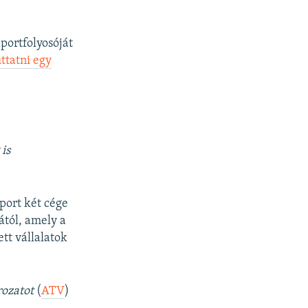
portfolyosóját
uttatni egy
is
port két cége
ától, amely a
ett vállalatok
rozatot
(
ATV
)