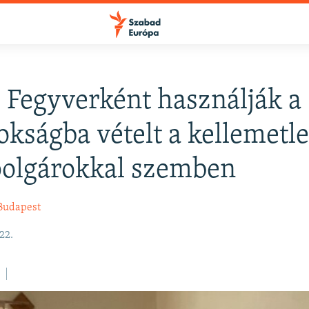
: Fegyverként használják a
kságba vételt a kellemetl
polgárokkal szemben
Budapest
22.