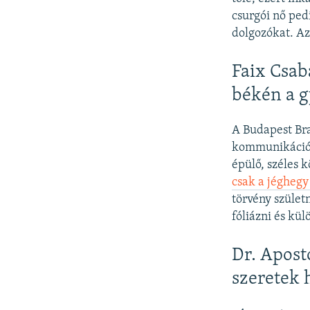
csurgói nő ped
dolgozókat. Az
Faix Csab
békén a g
A Budapest Bra
kommunikációj
épülő, széles 
csak a jéghegy
törvény szület
fóliázni és kül
Dr. Apost
szeretek 