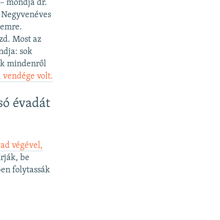
– mondja dr.
. Negyvenéves
temre.
üzd. Most az
ndja: sok
sok mindenről
i vendége volt.
só évadát
ad végével,
rják, be
ben folytassák