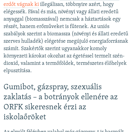
erdőt vágnak ki
illegálisan, többnyire azért, hogy
elégessék. Fával és más, növényi vagy állati eredetű
anyaggal (biomasszával) nemcsak a háztartások egy
részét, hanem erőműveket is fűtenek. Az uniós
szabályok szerint a biomassza (növényi és állati eredetű
szerves hulladék) elégetése megújuló energiaforrásnak
számít. Szakértők szerint ugyanakkor komoly
környezeti károkat okozhat az égetéssel termelt szén-
dioxid, valamint a termőföldek, természetes élőhelyek
elpusztítása.
Gumibot, gázspray, szexuális
zaklatás – a botrányok ellenére az
ORFK sikeresnek érzi az
iskolaőröket