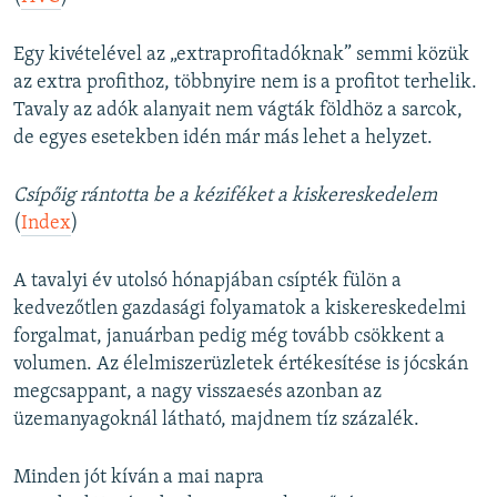
Egy kivételével az „extraprofitadóknak” semmi közük
az extra profithoz, többnyire nem is a profitot terhelik.
Tavaly az adók alanyait nem vágták földhöz a sarcok,
de egyes esetekben idén már más lehet a helyzet.
Csípőig rántotta be a kéziféket a kiskereskedelem
(
Index
)
A tavalyi év utolsó hónapjában csípték fülön a
kedvezőtlen gazdasági folyamatok a kiskereskedelmi
forgalmat, januárban pedig még tovább csökkent a
volumen. Az élelmiszerüzletek értékesítése is jócskán
megcsappant, a nagy visszaesés azonban az
üzemanyagoknál látható, majdnem tíz százalék.
Minden jót kíván a mai napra