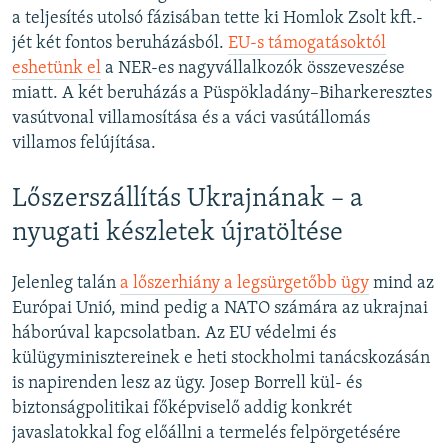
a teljesítés utolsó fázisában tette ki Homlok Zsolt kft.-
jét két fontos beruházásból.
EU-s támogatásoktól
eshetünk el
a NER-es nagyvállalkozók összeveszése
miatt. A két beruházás a Püspökladány–Biharkeresztes
vasútvonal villamosítása és a váci vasútállomás
villamos felújítása.
Lőszerszállítás Ukrajnának – a
nyugati készletek újratöltése
Jelenleg talán
a lőszerhiány a legsürgetőbb ügy
mind az
Európai Unió, mind pedig a NATO számára az ukrajnai
háborúval kapcsolatban. Az EU védelmi és
külügyminisztereinek e heti stockholmi tanácskozásán
is napirenden lesz az ügy. Josep Borrell kül- és
biztonságpolitikai főképviselő addig konkrét
javaslatokkal fog előállni a termelés felpörgetésére