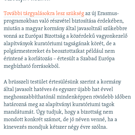
További tárgyalásokra lesz szükség
az új Erasmus-
programokban való részvétel biztosítása érdekében,
miután a magyar kormány által javasoltnál szűkebbre
vonná az Európai Bizottság a közérdekű vagyonkezelő
alapítványok kuratóriumi tagságának körét, de a
polgármestereket és beosztottaikat például nem
érintené a korlátozás – értesült a Szabad Európa
megbízható forrásokból.
A brüsszeli testület értesülésünk szerint a kormány
által javasolt hatéves és egyszer újabb hat évvel
meghosszabbíthatónál mindenképpen rövidebb időben
határozná meg az alapítványi kuratóriumi tagok
mandátumát. Úgy tudjuk, hogy a bizottság nem
mondott konkrét számot, de jó néven venné, ha a
kinevezés mondjuk kétszer négy évre szólna.