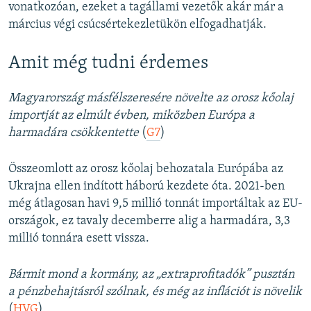
vonatkozóan, ezeket a tagállami vezetők akár már a
március végi csúcsértekezletükön elfogadhatják.
Amit még tudni érdemes
Magyarország másfélszeresére növelte az orosz kőolaj
importját az elmúlt évben, miközben Európa a
harmadára csökkentette
(
G7
)
Összeomlott az orosz kőolaj behozatala Európába az
Ukrajna ellen indított háború kezdete óta. 2021-ben
még átlagosan havi 9,5 millió tonnát importáltak az EU-
országok, ez tavaly decemberre alig a harmadára, 3,3
millió tonnára esett vissza.
Bármit mond a kormány, az „extraprofitadók” pusztán
a pénzbehajtásról szólnak, és még az inflációt is növelik
(
HVG
)