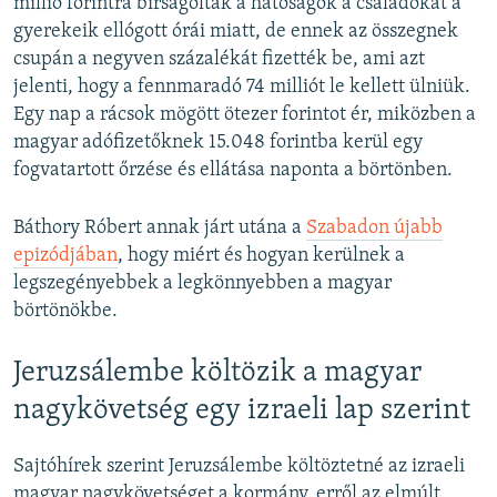
millió forintra bírságolták a hatóságok a családokat a
gyerekeik ellógott órái miatt, de ennek az összegnek
csupán a negyven százalékát fizették be, ami azt
jelenti, hogy a fennmaradó 74 milliót le kellett ülniük.
Egy nap a rácsok mögött ötezer forintot ér, miközben a
magyar adófizetőknek 15.048 forintba kerül egy
fogvatartott őrzése és ellátása naponta a börtönben.
Báthory Róbert annak járt utána a
Szabadon újabb
epizódjában
, hogy miért és hogyan kerülnek a
legszegényebbek a legkönnyebben a magyar
börtönökbe.
Jeruzsálembe költözik a magyar
nagykövetség egy izraeli lap szerint
Sajtóhírek szerint Jeruzsálembe költöztetné az izraeli
magyar nagykövetséget a kormány, erről az elmúlt