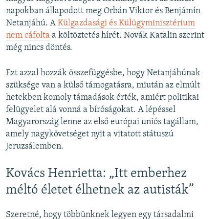
napokban állapodott meg Orbán Viktor és Benjámín
Netanjáhú. A
Külgazdasági és Külügyminisztérium
nem cáfolta
a költöztetés hírét. Novák Katalin szerint
még nincs döntés.
Ezt azzal hozzák összefüggésbe, hogy Netanjáhúnak
szüksége van a külső támogatásra, miután az elmúlt
hetekben komoly támadások érték, amiért politikai
felügyelet alá vonná a bíróságokat. A lépéssel
Magyarország lenne az első európai uniós tagállam,
amely nagykövetséget nyit a vitatott státuszú
Jeruzsálemben.
Kovács Henrietta: „Itt emberhez
méltó életet élhetnek az autisták”
Szeretné, hogy többünknek legyen egy társadalmi