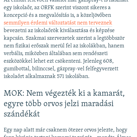
Az elmúlt félévben valahol már gázspray-t is használt
egy iskolaőr, az ORFK szerint viszont sikeres a
koncepció és a megvalósítás is, a közeljövőben
semmilyen érdemi változtatást nem terveznek
bevezetni az iskolaőrök kiválasztása és képzése
kapcsán. Szakmai szervezetek szerint a legtöbbször
nem fizikai erőszak merül fel az iskolákban, hanem
verbális, miközben általában sem rendészeti
eszközökkel lehet ezt csökenteni. Jelenleg 608,
gumibottal, bilinccsel, gázpray-vel felfegyverzett
iskolaőrt alkalmaznak 571 iskolában.
MOK: Nem végezték ki a kamarát,
egyre több orvos jelzi maradási
szándékát
Egy nap alatt már csaknem ötezer orvos jelezte, hogy