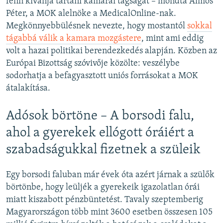
fenn kívánja tartani kamarai tagságát – mondta Álmos
Péter, a MOK alelnöke a MedicalOnline-nak.
Megkönnyebbülésnek nevezte, hogy mostantól
sokkal
tágabbá válik a kamara mozgástere
, mint ami eddig
volt a hazai politikai berendezkedés alapján. Közben az
Európai Bizottság szóvivője közölte: veszélybe
sodorhatja a befagyasztott uniós forrásokat a MOK
átalakítása.
Adósok börtöne – A borsodi falu,
ahol a gyerekek ellógott óráiért a
szabadságukkal fizetnek a szüleik
Egy borsodi faluban már évek óta azért járnak a szülők
börtönbe, hogy leüljék a gyerekeik igazolatlan órái
miatt kiszabott pénzbüntetést. Tavaly szeptemberig
Magyarországon több mint 3600 esetben összesen 105