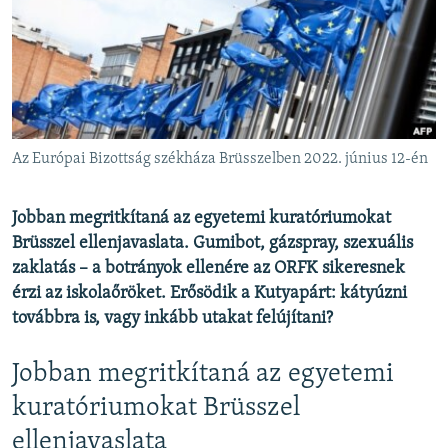
EURÓPAI UNIÓ
VILÁG
KLÍMAVÁLTOZÁS
A MÚLT TANULSÁGAI
Az Európai Bizottság székháza Brüsszelben 2022. június 12-én
KÖVESSEN MINKET!
Jobban megritkítaná az egyetemi kuratóriumokat
Brüsszel ellenjavaslata. Gumibot, gázspray, szexuális
zaklatás – a botrányok ellenére az ORFK sikeresnek
Valamennyi RFE/RL weboldal
érzi az iskolaőröket. Erősödik a Kutyapárt: kátyúzni
továbbra is, vagy inkább utakat felújítani?
Jobban megritkítaná az egyetemi
kuratóriumokat Brüsszel
ellenjavaslata