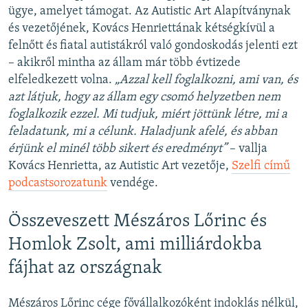
ügye, amelyet támogat. Az Autistic Art Alapítványnak
és vezetőjének, Kovács Henriettának kétségkívül a
felnőtt és fiatal autistákról való gondoskodás jelenti ezt
– akikről mintha az állam már több évtizede
elfeledkezett volna.
„Azzal kell foglalkozni, ami van, és
azt látjuk, hogy az állam egy csomó helyzetben nem
foglalkozik ezzel. Mi tudjuk, miért jöttünk létre, mi a
feladatunk, mi a célunk. Haladjunk afelé, és abban
érjünk el minél több sikert és eredményt”
– vallja
Kovács Henrietta, az Autistic Art vezetője,
Szelfi című
podcastsorozatunk
vendége.
Összeveszett Mészáros Lőrinc és
Homlok Zsolt, ami milliárdokba
fájhat az országnak
Mészáros Lőrinc cége fővállalkozóként indoklás nélkül,