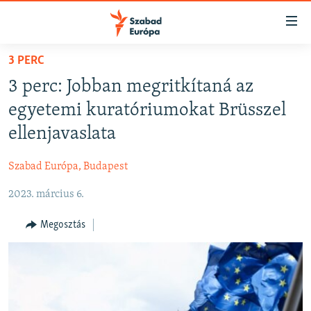
Akadálymentes
mód
Ugrás
3 PERC
a
NAPIRENDEN
3 perc: Jobban megritkítaná az
fő
AKTUÁLIS
oldalra
egyetemi kuratóriumokat Brüsszel
PODCASTOK
Ugrás
ellenjavaslata
a
VIDEÓK
tartalomjegyzékre
Szabad Európa, Budapest
ELEMZŐ
Ugrás
a
2023. március 6.
NER15
keresésre
SZABADON
Megosztás
TÁRSADALOM
DEMOKRÁCIA
A PÉNZ NYOMÁBAN