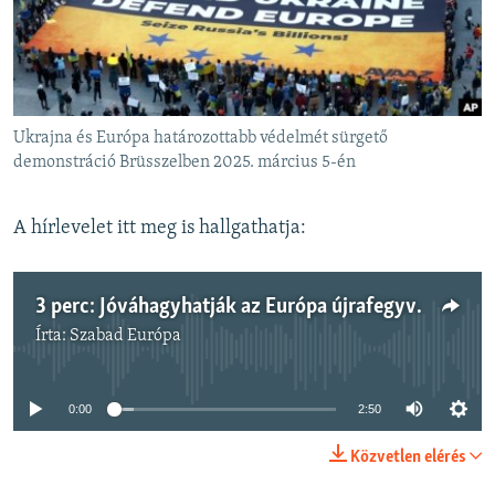
EURÓPAI UNIÓ
VILÁG
KLÍMAVÁLTOZÁS
A MÚLT TANULSÁGAI
Ukrajna és Európa határozottabb védelmét sürgető
demonstráció Brüsszelben 2025. március 5-én
KÖVESSEN MINKET!
A hírlevelet itt meg is hallgathatja:
Valamennyi RFE/RL weboldal
3 perc: Jóváhagyhatják az Európa újrafegyverkezését célzó terveket
Írta:
Szabad Európa
Jelenleg nincs elérhető tartalom
0:00
2:50
Közvetlen elérés