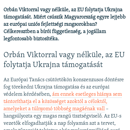
Orbán Viktorral vagy nélküle, az EU folytatja Ukrajna
támogatását. Miért csúszik Magyarország egyre lejjebb
az európai uniós fejlettségi rangsorokban?
Célkeresztben a bírói függetlenség, a jogállam
legfontosabb biztosítéka.
Orbán Viktorral vagy nélküle, az EU
folytatja Ukrajna támogatását
Az Európai Tanács csütörtökön konszenzusos döntésre
fog törekedni Ukrajna támogatása és az európai
védelem kérdésében,
ám ennek esetleges hiánya sem
tántoríthatja el a közösséget azoktól a céloktól,
amelyeket a túlnyomó többség magáénak vall
–
hangsúlyozta egy magas rangú tisztségviselő. Az EU-s
vezetők elfogadhatják a nap folyamán azt a tervet,