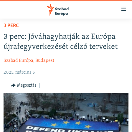
Akadálymentes
mód
Ugrás
3 PERC
a
NAPIRENDEN
3 perc: Jóváhagyhatják az Európa
fő
AKTUÁLIS
oldalra
újrafegyverkezését célzó terveket
PODCASTOK
Ugrás
a
Szabad Európa, Budapest
VIDEÓK
tartalomjegyzékre
2025. március 6.
ELEMZŐ
Ugrás
a
NER15
Megosztás
keresésre
SZABADON
TÁRSADALOM
DEMOKRÁCIA
A PÉNZ NYOMÁBAN