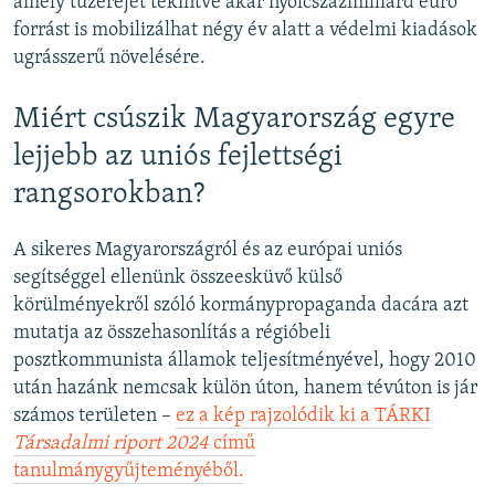
amely tűzerejét tekintve akár nyolcszázmilliárd euró
forrást is mobilizálhat négy év alatt a védelmi kiadások
ugrásszerű növelésére.
Miért csúszik Magyarország egyre
lejjebb az uniós fejlettségi
rangsorokban?
A sikeres Magyarországról és az európai uniós
segítséggel ellenünk összeesküvő külső
körülményekről szóló kormánypropaganda dacára azt
mutatja az összehasonlítás a régióbeli
posztkommunista államok teljesítményével, hogy 2010
után hazánk nemcsak külön úton, hanem tévúton is jár
számos területen –
ez a kép rajzolódik ki a TÁRKI
Társadalmi riport 2024
című
tanulmánygyűjteményéből.