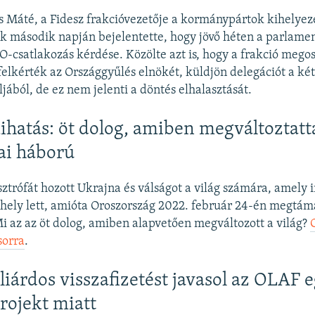
 Máté, a Fidesz frakcióvezetője a kormánypártok kihelyez
k második napján bejelentette, hogy jövő héten a parlamen
-csatlakozás kérdése. Közölte azt is, hogy a frakció megos
felkérték az Országgyűlés elnökét, küldjön delegációt a ké
jából, de ez nem jelenti a döntés elhalasztását.
kihatás: öt dolog, amiben megváltoztatta
ai háború
ztrófát hozott Ukrajna és válságot a világ számára, amely i
hely lett, amióta Oroszország 2022. február 24-én megtá
i az az öt dolog, amiben alapvetően megváltozott a világ?
sorra
.
liárdos visszafizetést javasol az OLAF 
projekt miatt