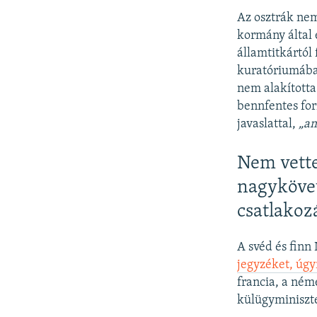
Az osztrák nem
kormány által 
államtitkártól
kuratóriumába 
nem alakította
bennfentes for
javaslattal,
„am
Nem vette 
nagykövet
csatlakoz
A svéd és finn
jegyzéket, úgy
francia, a néme
külügyminiszte