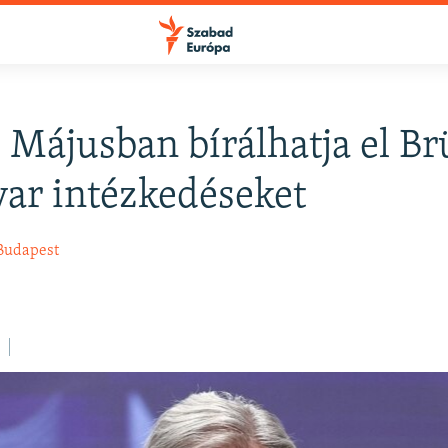
: Májusban bírálhatja el Br
ar intézkedéseket
Budapest
.