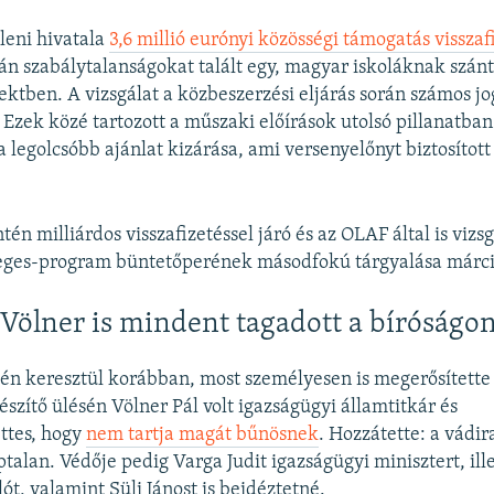
lleni hivatala
3,6 millió eurónyi közösségi támogatás visszaf
án szabálytalanságokat talált egy, magyar iskoláknak szánt 
jektben. A vizsgálat a közbeszerzési eljárás során számos jo
. Ezek közé tartozott a műszaki előírások utolsó pillanatban
 legolcsóbb ajánlat kizárása, ami versenyelőnyt biztosított
tén milliárdos visszafizetéssel járó és az OLAF által is vizsg
veges-program büntetőperének másodfokú tárgyalása márciu
 Völner is mindent tagadott a bíróságo
én keresztül korábban, most személyesen is megerősített
szítő ülésén Völner Pál volt igazságügyi államtitkár és
ttes, hogy
nem tartja magát bűnösnek
. Hozzátette: a vádir
ptalan. Védője pedig Varga Judit igazságügyi minisztert, ille
ót, valamint Süli Jánost is beidéztetné.