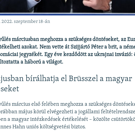
a 2022. szeptember 18-án
űlés márciusban meghozza a szükséges döntéseket, az Eur
tékelheti azokat.
Nem vette át Szijjártó Péter a brit, a néme
omáciai jegyzékét. Egy éve kezdődött az ukrajnai invázió: 
oztatta a háború a világot.
usban bírálhatja el Brüsszel a magyar
éseket
űlés március első felében meghozza a szükséges döntéseke
orábban május körül elvégezheti a jogállami feltételrendsze
ben a magyar intézkedések értékelését – közölte csütörtök
nnes Hahn uniós költségvetési biztos.