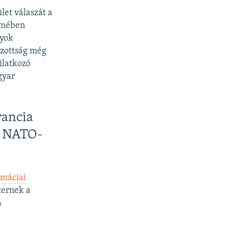
let válaszát a
elmében
nyok
izottság még
ilatkozó
gyar
rancia
d NATO-
omáciai
ternek a
a