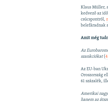
Klaus Müller, 
kedvező az idő
csúcspontról,
belefáradnak a
Amit még tudn
Az Eurobaromét
szankciókat
(
4
Az EU-ban Ukra
Oroszország el
61 százalék, il
Amerikai nagy
hanem az átsz