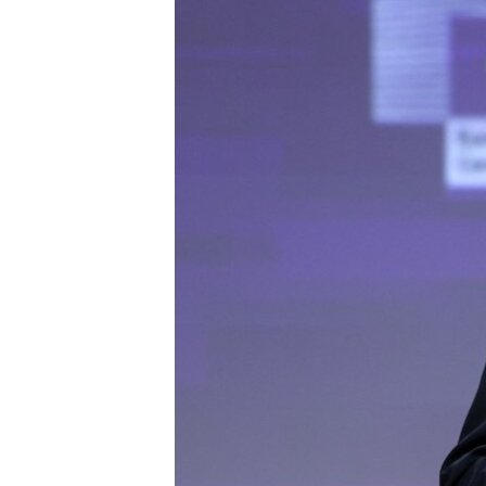
EURÓPAI UNIÓ
VILÁG
KLÍMAVÁLTOZÁS
A MÚLT TANULSÁGAI