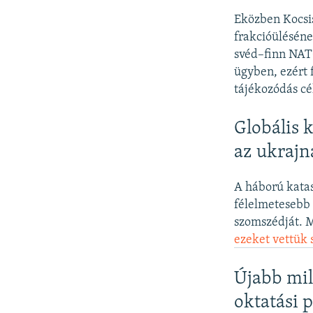
Eközben Kocsis
frakcióüléséne
svéd–finn NATO
ügyben, ezért 
tájékozódás cél
Globális 
az ukrajn
A háború katas
félelmetesebb 
szomszédját. M
ezeket vettük 
Újabb mil
oktatási 