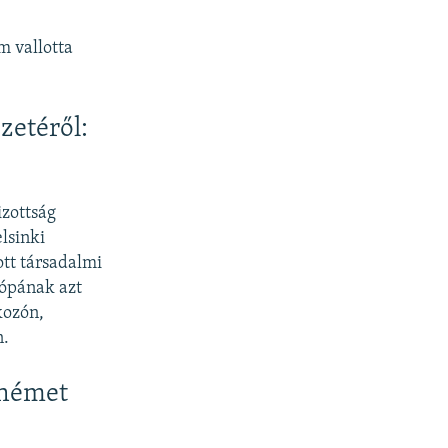
m vallotta
zetéről:
zottság
lsinki
ott társadalmi
rópának azt
kozón,
n.
s német