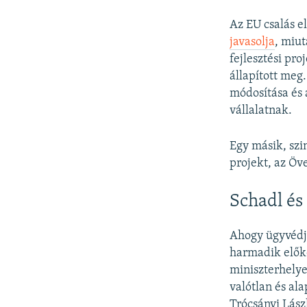
Az EU csalás e
javasolja
, miut
fejlesztési pro
állapított meg
módosítása és a
vállalatnak.
Egy másik, szin
projekt, az Ö
Schadl és
Ahogy ügyvédj
harmadik előké
miniszterhelye
valótlan és ala
Trócsányi Lászl