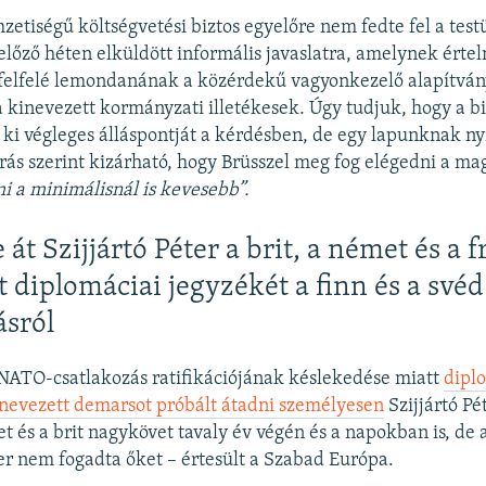
zetiségű költségvetési biztos egyelőre nem fedte fel a testü
előző héten elküldött informális javaslatra, amelynek ért
 felfelé lemondanának a közérdekű vagyonkezelő alapítvá
kinevezett kormányzati illetékesek. Úgy tudjuk, hogy a b
 ki végleges álláspontját a kérdésben, de egy lapunknak ny
rás szerint kizárható, hogy Brüsszel meg fog elégedni a ma
i a minimálisnál is kevesebb”.
át Szijjártó Péter a brit, a német és a f
 diplomáciai jegyzékét a finn és a své
ásról
 NATO-csatlakozás ratifikációjának késlekedése miatt
dipl
nevezett demarsot próbált átadni személyesen
Szijjártó Pé
t és a brit nagykövet tavaly év végén és a napokban is, de 
r nem fogadta őket – értesült a Szabad Európa.