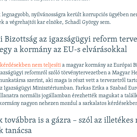
 legnagyobb, nyilvánosságra került korrupciós ügyében ne
k a végrehajtói kar elnöke, Schadl György sem.
i Bizottság az igazságügyi reform terve
gy a kormány az EU-s elvárásokkal
kérdésekben nem teljesíti
a magyar kormány az Európai Bi
igazságügyi reformról szóló törvénytervezetben a Magyar He
munkatársa szerint, aki maga is részt vett a tervezetről tart
z Igazságügyi Minisztériumban. Farkas Erika a Szabad Eu
llanatra normális jogállamban érezhették magukat a talál
kormány nagyon nehezen mozdul a sarkalatos kérdésekbe
 továbbra is a gázra – szól az illetéke
k tanácsa