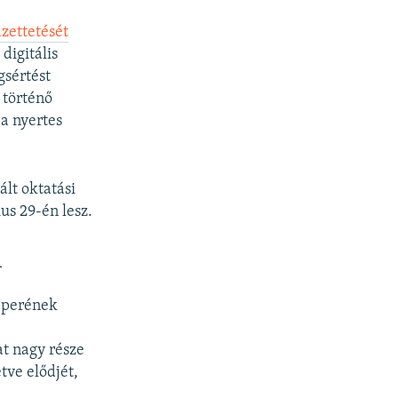
izettetését
digitális
gsértést
 történő
 a nyertes
ált oktatási
s 29-én lesz.
n
e perének
at nagy része
tve elődjét,