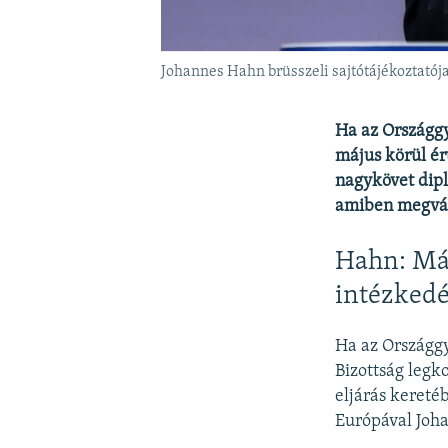
Johannes Hahn brüsszeli sajtótájékoztatój
Ha az Országgy
május körül ér
nagykövet dipl
amiben megvált
Hahn: Máj
intézked
Ha az Országgy
Bizottság legk
eljárás kereté
Európával Joha