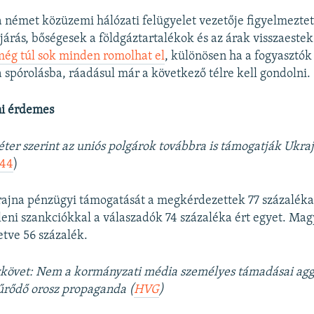
a német közüzemi hálózati felügyelet vezetője figyelmeztet
járás, bőségesek a földgáztartalékok és az árak visszaestek
még túl sok minden romolhat el
, különösen ha a fogyasztók 
 spórolásba, ráadásul már a következő télre kell gondolni.
i érdemes
er szerint az uniós polgárok továbbra is támogatják Ukraj
44
)
jna pénzügyi támogatását a megkérdezettek 77 százaléka 
leni szankciókkal a válaszadók 74 százaléka ért egyet. Ma
letve 56 százalék.
követ: Nem a kormányzati média személyes támadásai agg
űrődő orosz propaganda (
HVG
)