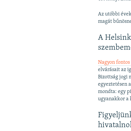
Az utóbbi évek
magát bűnösne
A Helsink
szembeme
Nagyon fontos 
elvárásait az 
Bizottság jogi 
egyeztetésen a
mondta: egy pi
ugyanakkor a 
Figyeljünk
hivatalno