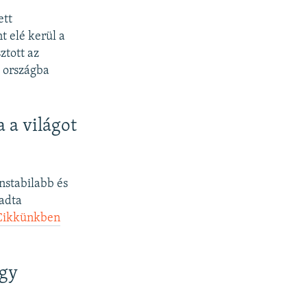
ett
t elé kerül a
ztott az
t országba
 a világot
nstabilabb és
madta
Cikkünkben
egy