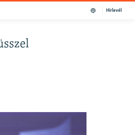
Hírlevél
üsszel