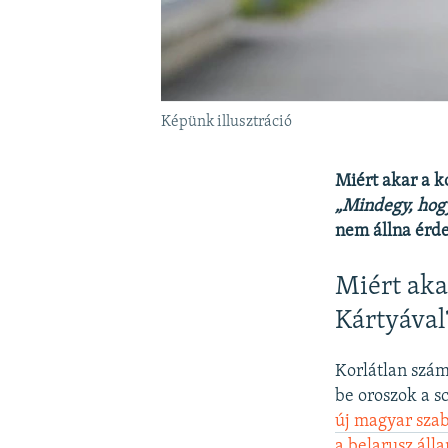
Képünk illusztráció
Miért akar a k
„Mindegy, hogy
nem állna érde
Miért aka
Kártyával
Korlátlan szám
be oroszok a 
új magyar szab
a belarusz áll