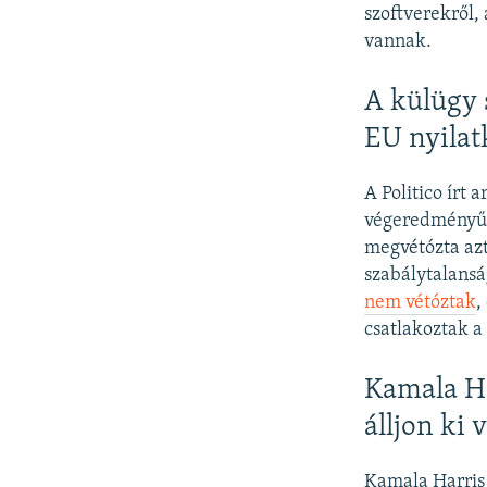
szoftverekről,
vannak.
A külügy 
EU nyilat
A Politico írt 
végeredményű 
megvétózta azt
szabálytalans
nem vétóztak
,
csatlakoztak a 
Kamala H
álljon ki 
Kamala Harris 