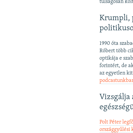
túlságosan köl
Krumpli, 
politikus
1990 óta szaba
Róbert több ci
optikája e sza
forintért, de 
az egyetlen ki
podcastunkban
Vizsgálja 
egészségü
Polt Péter leg
országgyűlési 