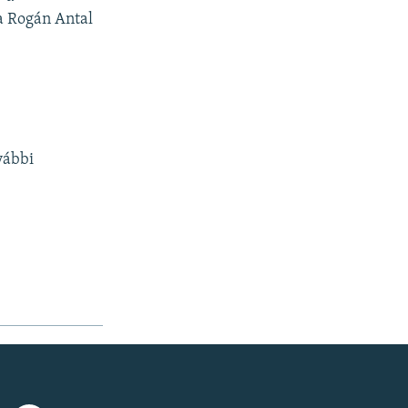
 a Rogán Antal
vábbi