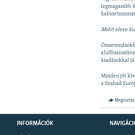
legmagasabb ka
kabinetminisz
Miért eleve k
Összevonásokk
alulfinanszíro
kiadásokkal já
Minden jót kí
a Szabad Euró
Megosztás
INFORMÁCIÓK
NAVIGÁCI