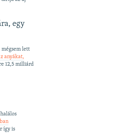
ára, egy
, mégsem lett
az anyákat,
re 12,5 milliárd
 halálos
nban
 így is