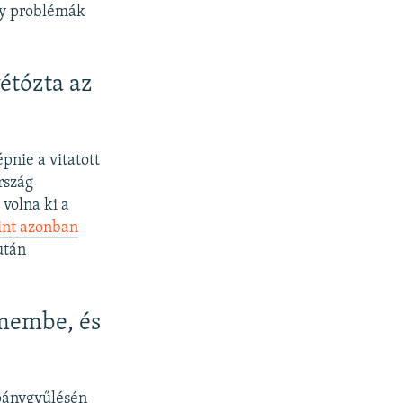
oly problémák
étózta az
pnie a vitatott
rszág
volna ki a
int azonban
után
membe, és
mpánygyűlésén