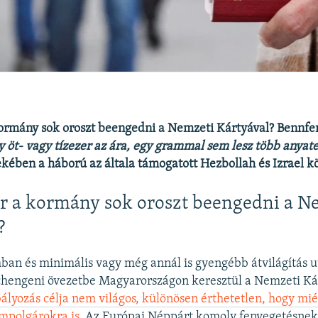
ormány sok oroszt beengedni a Nemzeti Kártyával? Bennfe
 öt- vagy tízezer az ára, egy grammal sem lesz több anyate
kében a háború az általa támogatott Hezbollah és Izrael kö
r a kormány sok oroszt beengedni a N
?
ban és minimális vagy még annál is gyengébb átvilágítás 
schengeni övezetbe Magyarországon keresztül a Nemzeti Ká
ályozás célja nem világos, különösen érthetetlen, hogy mié
ampolgárokra is
. Az Európai Néppárt komoly fenyegetésnek t