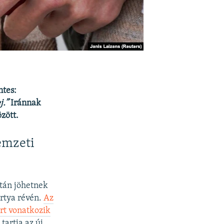
ntes:
j.”
Iránnak
zött.
emzeti
után jöhetnek
rtya révén.
Az
rt vonatkozik
artja az új