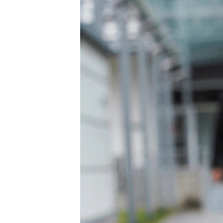
EURÓPAI UNIÓ
VILÁG
KLÍMAVÁLTOZÁS
A MÚLT TANULSÁGAI