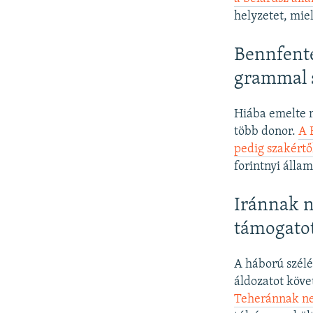
helyzetet, mie
Bennfente
grammal s
Hiába emelte m
több donor.
A 
pedig szakértő
forintnyi állam
Iránnak n
támogatot
A háború szélé
áldozatot köve
Teheránnak ne