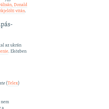
válisán, Donald
kjelölti vitán
.
apás-
al az ukrán
tenie
. Eközben
zte
(
Telex
)
t nem
y a