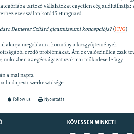
tegóriába tartozó vállalatokat egyetlen cég auditálhatja:
terhez ezer szálon kötődő Hunguard.
udarc Demeter Szilárd gigamúzeumi koncepciója?
(
HVG
)
al akarja megoldani a kormány a közgyűjtemények
zottságából eredő problémákat. Ám ez valószínűleg csak to
r, miközben az egész ágazat szakmai működése lefagy.
ván a mai napra
pa budapesti szerkesztősége
Follow us
Nyomtatás
Ó
KÖVESSEN MINKET!