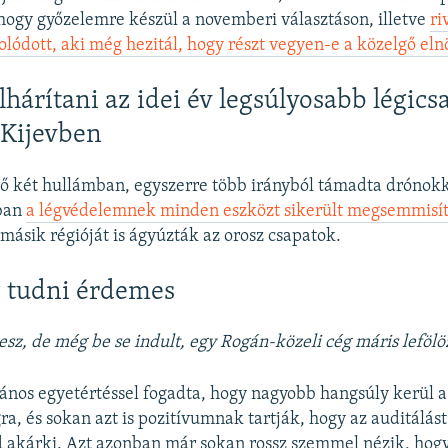
hogy győzelemre készül a novemberi választáson, illetve
ri
ódott, aki még hezitál, hogy részt vegyen-e a közelgő elnö
lhárítani az idei év legsúlyosabb légics
 Kijevben
ő két hullámban, egyszerre több irányból támadta drónokk
nban
a légvédelemnek minden eszközt sikerült megsemmisí
 másik régióját is ágyúzták az orosz csapatok.
 tudni érdemes
lesz, de még be se indult, egy Rogán-közeli cég máris lefölö
ános egyetértéssel fogadta, hogy nagyobb hangsúly kerül a
ra, és sokan azt is pozitívumnak tartják, hogy az auditálás
 akárki. Azt azonban már sokan rossz szemmel nézik, hog