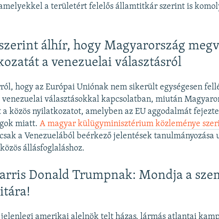
 amelyekkel a területért felelős államtitkár szerint is kom
szerint álhír, hogy Magyarország megv
kozatát a venezuelai választásról
arról, hogy az Európai Uniónak nem sikerült egységesen fellé
venezuelai választásokkal kapcsolatban, miután Magyaro
 a közös nyilatkozatot, amelyben az EU aggodalmát fejezte 
ágok miatt.
A magyar külügyminisztérium közleménye szer
 csak a Venezuelából beérkező jelentések tanulmányozása 
közös állásfoglaláshoz.
arris Donald Trumpnak: Mondja a sze
vitára!
jelenlegi amerikai alelnök telt házas, lármás atlantai ka