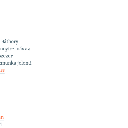
 Báthory
ennyire más az
szezer
özmunka jelenti
iss
en
i