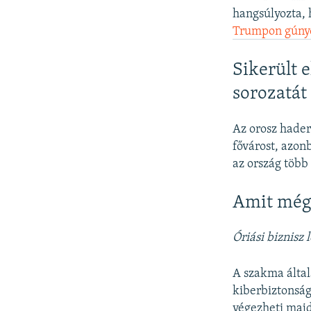
hangsúlyozta, 
Trumpon gúnyol
Sikerült e
sorozatát
Az orosz hader
fővárost, azo
az ország több
Amit még
Óriási biznisz 
A szakma által
kiberbiztonság
végezheti majd