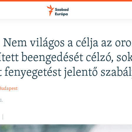
: Nem világos a célja az or
tett beengedését célzó, so
t fenyegetést jelentő szabá
Budapest
1.