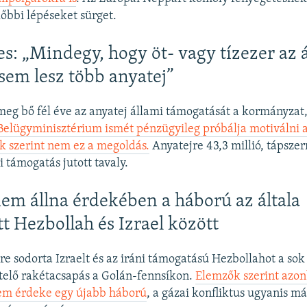
lőbbi lépéseket sürget.
s: „Mindegy, hogy öt- vagy tízezer az 
em lesz több anyatej”
eg bő fél éve az anyatej állami támogatását a kormányzat
Belügyminisztérium ismét pénzügyileg próbálja motiválni 
k szerint nem ez a megoldás.
Anyatejre 43,3 millió, tápszer
i támogatás jutott tavaly.
em állna érdekében a háború az általa
t Hezbollah és Izrael között
re sodorta Izraelt és az iráni támogatású Hezbollahot a sok
telő rakétacsapás a Golán-fennsíkon.
Elemzők szerint azo
m érdeke egy újabb háború
, a gázai konfliktus ugyanis már