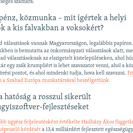
tséges számára.
pénz, közmunka – mit ígértek a helyi
ok a kis falvakban a voksokért?
d választások vannak Magyarországon, legalábbis papíron.
kkben is bemutatta az önkormányzati választások alatt, m
bad választásoknak az elszigetelt kistelepüléseken, ahol hú
akár egy zsák krumpliért is lehet szavazatot venni, ahol a k
törési pontot, és ahol mindenki tudja, hova kell szavazni.
Fr
 a Szabad Európa munkatársával beszélgettünk.
a hatóság a rosszul sikerült
gyiszoftver-fejlesztéseket
főbb ügyész feljelentésként értékelte Hadházy Ákos függetl
képviselő kérdését
a 13,4 milliárdért fejlesztett egészségügy