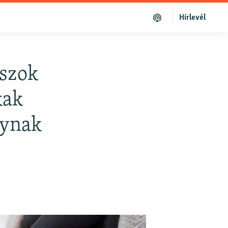
Hírlevél
oszok
kak
lynak