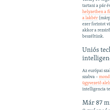
tartani a pár 
helyzetben a f
a lakbér
(márpe
ezer forintot v
akkor a rezsir
beszéltünk.
Uniós tec
intelligen
Az európai sz
szabva –
mondt
ügyvezető ale
intelligencia t
Már 87 mi