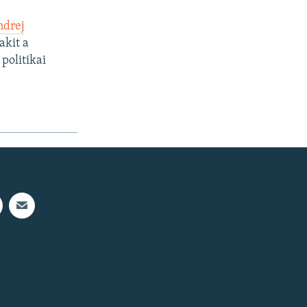
ndrej
akit a
politikai