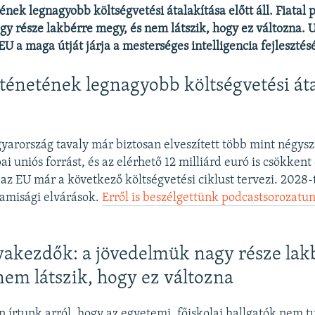
ének legnagyobb költségvetési átalakítása előtt áll. Fiatal
y része lakbérre megy, és nem látszik, hogy ez változna. 
EU a maga útját járja a mesterséges intelligencia fejlesztés
ténetének legnagyobb költségvetési áta
rország tavaly már biztosan elveszített több mint négysz
ai uniós forrást, és az elérhető 12 milliárd euró is csökken
 az EU már a következő költségvetési ciklust tervezi. 2028-t
lamisági elvárások.
Erről is beszélgettünk podcastsorozatun
lyakezdők: a jövedelmük nagy része lak
nem látszik, hogy ez változna
n írtunk arról, hogy az egyetemi, főiskolai hallgatók nem t