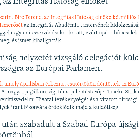
 az Integritás Hatóság elnökét
erint Biró Ferenc, az Integritás Hatóság elnöke kétmilliós f
 ismerősét
az Integritás Akadémia tantervének kidolgozásá
éggel is gyanús szerződéseket kötött, ezért újabb bűncsel
meg, és ismét kihallgatták.
miság helyzetét vizsgáló delegációt kül
szágra az Európai Parlament
l, amely áprilisban érkezne, csütörtökön döntöttek az Eur
.
A magyar jogállamisági téma jelentéstevője, Tineke Strik
renitásvédelmi Hivatal tevékenységét és a vitatott bírósági 
lyek iránt bizonyára érdeklődik majd a küldöttség.
után szabadult a Szabad Európa újságí
börtönből