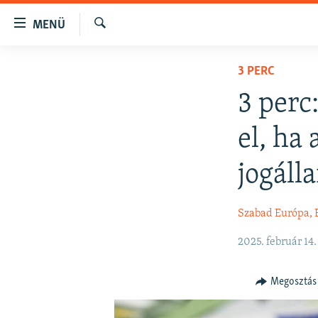
Akadálymentes
MENÜ
mód
Keresés
Ugrás
NAPIRENDEN
3 PERC
a
AKTUÁLIS
fő
3 perc
oldalra
PODCASTOK
Ugrás
el, ha
VIDEÓK
a
tartalomjegyzékre
ELEMZŐ
jogáll
Ugrás
NER15
a
Szabad Európa, 
keresésre
SZABADON
TÁRSADALOM
2025. február 14.
DEMOKRÁCIA
Megosztás
A PÉNZ NYOMÁBAN