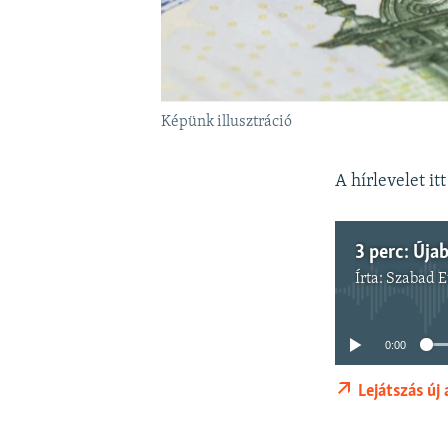
Képünk illusztráció
A hírlevelet it
Írta:
Szabad 
0:00
Lejátszás új