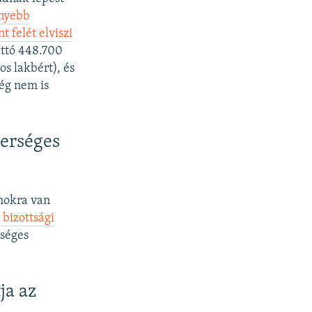
nyebb
 felét elviszi
ettó 448.700
os lakbért), és
ég nem is
terséges
mokra van
bizottsági
rséges
ja az