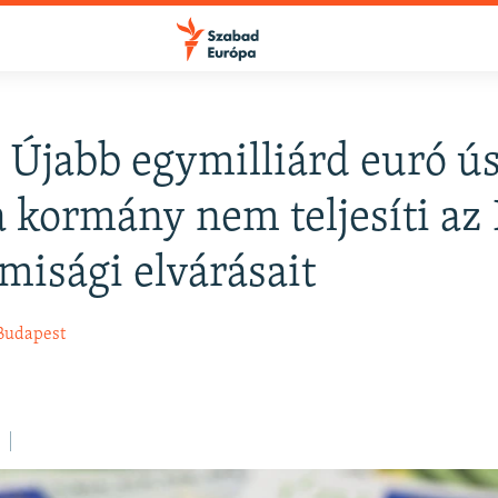
: Újabb egymilliárd euró ú
 a kormány nem teljesíti az
amisági elvárásait
Budapest