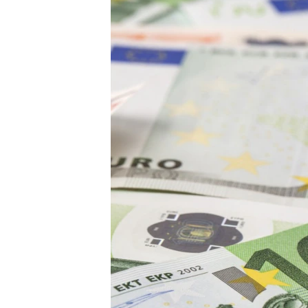
EURÓPAI UNIÓ
VILÁG
KLÍMAVÁLTOZÁS
A MÚLT TANULSÁGAI