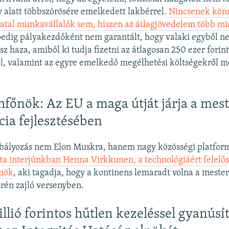
év alatt többszörösére emelkedett lakbérrel.
Nincsenek kön
iatal munkavállalók sem, hiszen az átlagjövedelem több mint
dig pályakezdőként nem garantált, hogy valaki egyből n
isz haza, amiből ki tudja fizetni az átlagosan 250 ezer forint
ől, valamint az egyre emelkedő megélhetési költségekről m
hfőnök: Az EU a maga útját járja a mes
cia fejlesztésében
abályozás nem Elon Muskra, hanem nagy közösségi platfor
a interjúnkban Henna Virkkunen, a technológiáért felelős 
lnök
, aki tagadja, hogy a kontinens lemaradt volna a meste
erén zajló versenyben.
llió forintos hűtlen kezeléssel gyanúsít