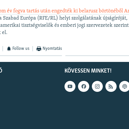
m év fogva tartás után engedték ki belarusz börtönéből A
 a Szabad Európa (RFE/RL) helyi szolgálatának újságíróját, 
amerikai tisztségviselők és emberi jogi szervezetek szerint 
 el.
Follow us
Nyomtatás
Ó
KÖVESSEN MINKET!