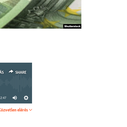
ÁS
SHARE
2:47
Közvetlen elérés
SHARE