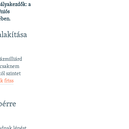
 pályakezdők: a
Uniós
ében.
lakítása
ázmilliárd
t csaknem
ól szintet
k friss
bérre
udnak lépést