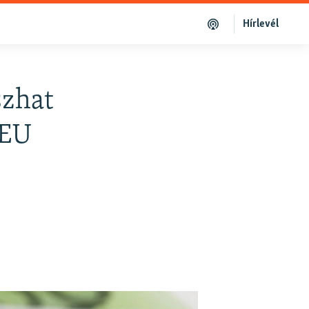
Hírlevél
szhat
 EU