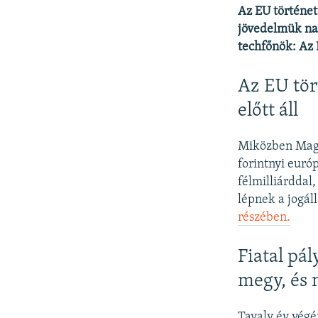
Az EU történet
jövedelmük nag
techfőnök: Az 
Az EU tör
előtt áll
Miközben Magya
forintnyi európ
félmilliárddal,
lépnek a jogál
részében.
Fiatal pá
megy, és 
Tavaly év végé