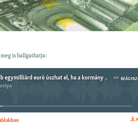
t meg is hallgathatja:
3 perc: Újabb egymilliárd euró úszhat el, ha a kormány nem teljesíti az EU jogállamisági elvárásait
BEÁGYAZ
Európa
Jelenleg nincs elérhető tartalom
 ablakban
BEÁGYAZÁS