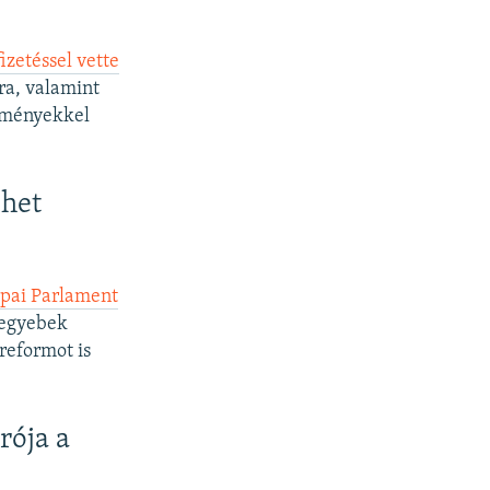
izetéssel vette
ra, valamint
ekményekkel
dhet
ópai Parlament
 egyebek
reformot is
rója a