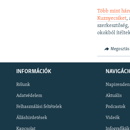
Több mint háro
Kuznyecsiket
,
szerkesztőség, 
okokból ítéltek
Megosztás
INFORMÁCIÓK
NAVIGÁCI
Rólunk
Napirenden
Adatvédelem
Aktuális
Felhasználási feltételek
Podcastok
Álláshirdetések
Videók
KÖVESSEN MINKET!
Kapcsolat
Infografikák