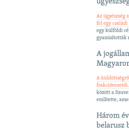
ügyészség
Az ügyészség sz
fel egy családi
egy külföldi c
gyanúsították 
A jogálla
Magyaror
A küldöttségrő
frakcióvezetői
között a Szuve
említette, ame
Három év 
belarusz 