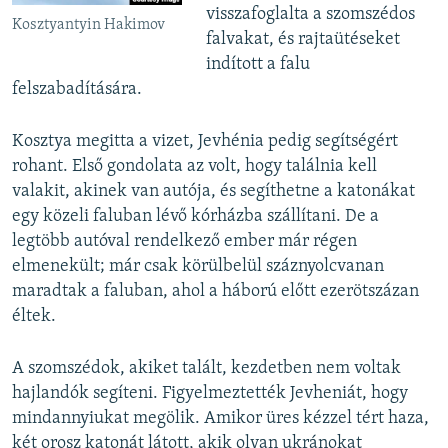
visszafoglalta a szomszédos
Kosztyantyin Hakimov
falvakat, és rajtaütéseket
indított a falu
felszabadítására.
Kosztya megitta a vizet, Jevhénia pedig segítségért
rohant. Első gondolata az volt, hogy találnia kell
valakit, akinek van autója, és segíthetne a katonákat
egy közeli faluban lévő kórházba szállítani. De a
legtöbb autóval rendelkező ember már régen
elmenekült; már csak körülbelül száznyolcvanan
maradtak a faluban, ahol a háború előtt ezerötszázan
éltek.
A szomszédok, akiket talált, kezdetben nem voltak
hajlandók segíteni. Figyelmeztették Jevheniát, hogy
mindannyiukat megölik. Amikor üres kézzel tért haza,
két orosz katonát látott, akik olyan ukránokat