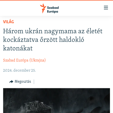
Akadálymentes
mód
Ugrás
VILÁG
a
NAPIRENDEN
Három ukrán nagymama az életét
fő
AKTUÁLIS
oldalra
kockáztatva őrzött haldokló
FELIRATKOZÁS
PODCASTOK
Ugrás
katonákat
a
VIDEÓK
tartalomjegyzékre
Szabad Európa (Ukrajna)
Spotify
ELEMZŐ
Ugrás
a
2024. december 25.
NER15
Feliratkozás
keresésre
SZABADON
Megosztás
TÁRSADALOM
DEMOKRÁCIA
A PÉNZ NYOMÁBAN