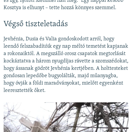
és úgy, nyitott szemmel halt meg.”
Egy nappal később
Kosztya is elhunyt – tette hozzá könnyes szemmel.
Végső tiszteletadás
Jevhénia, Dusia és Valia gondoskodott arról, hogy
leendő felszabadítóik egy nap méltó temetést kapjanak
a rokonaiktól. A megszálló orosz csapatok megtorlását
kockáztatva a három nyugdíjas rávette a szomszédokat,
hogy ássanak gödröt Jevhénia kertjében. A holttesteket
gondosan lepedőbe bugyolálták, majd műanyagba,
hogy óvják a földi maradványokat, mielőtt egyenként
leeresztették őket.