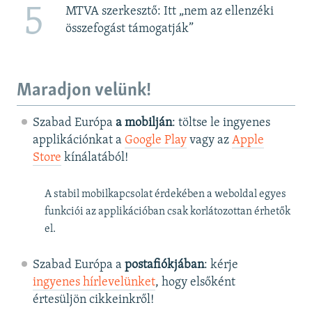
5
MTVA szerkesztő: Itt „nem az ellenzéki
összefogást támogatják”
Maradjon velünk!
Szabad Európa
a mobilján
: töltse le ingyenes
applikációnkat a
Google Play
vagy az
Apple
Store
kínálatából!
A stabil mobilkapcsolat érdekében a weboldal egyes
funkciói az applikációban csak korlátozottan érhetők
el.
Szabad Európa a
postafiókjában
: kérje
ingyenes hírlevelünket
, hogy elsőként
értesüljön cikkeinkről!