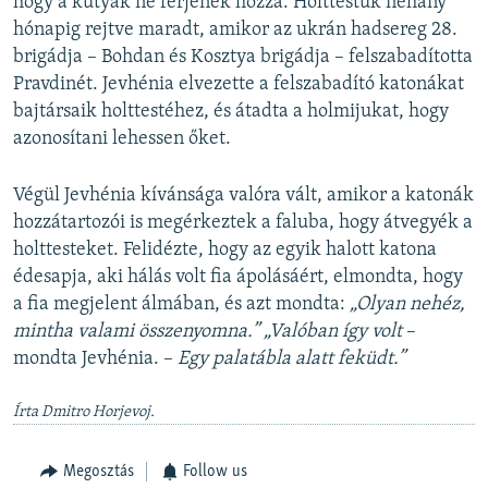
hogy a kutyák ne férjenek hozzá. Holttestük néhány
hónapig rejtve maradt, amikor az ukrán hadsereg 28.
brigádja – Bohdan és Kosztya brigádja – felszabadította
Pravdinét. Jevhénia elvezette a felszabadító katonákat
bajtársaik holttestéhez, és átadta a holmijukat, hogy
azonosítani lehessen őket.
Végül Jevhénia kívánsága valóra vált, amikor a katonák
hozzátartozói is megérkeztek a faluba, hogy átvegyék a
holttesteket. Felidézte, hogy az egyik halott katona
édesapja, aki hálás volt fia ápolásáért, elmondta, hogy
a fia megjelent álmában, és azt mondta:
„Olyan nehéz,
mintha valami összenyomna.” „Valóban így volt
–
mondta Jevhénia. –
Egy palatábla alatt feküdt.”
Írta Dmitro Horjevoj.
Megosztás
Follow us