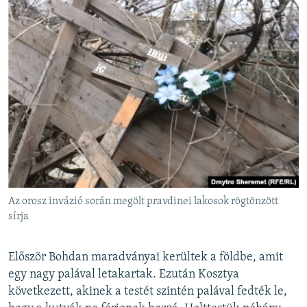
Az orosz invázió során megölt pravdinei lakosok rögtönzött
sírja
Először Bohdan maradványai kerültek a földbe, amit
egy nagy palával letakartak. Ezután Kosztya
következett, akinek a testét szintén palával fedték le,