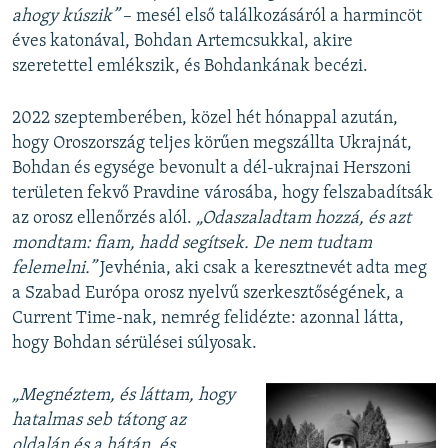
ahogy kúszik”
– mesél első találkozásáról a harmincöt
éves katonával, Bohdan Artemcsukkal, akire
szeretettel emlékszik, és Bohdankának becézi.
2022 szeptemberében, közel hét hónappal azután,
hogy Oroszország teljes körűen megszállta Ukrajnát,
Bohdan és egysége bevonult a dél-ukrajnai Herszoni
területen fekvő Pravdine városába, hogy felszabadítsák
az orosz ellenőrzés alól.
„Odaszaladtam hozzá, és azt
mondtam: fiam, hadd segítsek. De nem tudtam
felemelni.”
Jevhénia, aki csak a keresztnevét adta meg
a Szabad Európa orosz nyelvű szerkesztőségének, a
Current Time-nak, nemrég felidézte: azonnal látta,
hogy Bohdan sérülései súlyosak.
„Megnéztem, és láttam, hogy
hatalmas seb tátong az
oldalán és a hátán, és