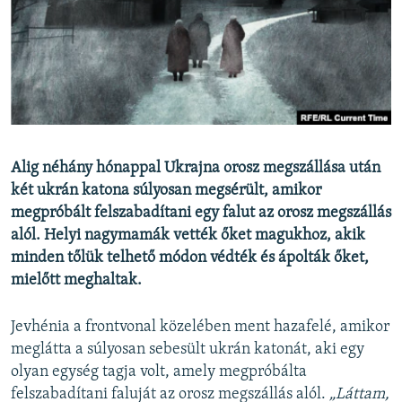
EURÓPAI UNIÓ
VILÁG
KLÍMAVÁLTOZÁS
A MÚLT TANULSÁGAI
KÖVESSEN MINKET!
Alig néhány hónappal Ukrajna orosz megszállása után
két ukrán katona súlyosan megsérült, amikor
megpróbált felszabadítani egy falut az orosz megszállás
alól. Helyi nagymamák vették őket magukhoz, akik
Valamennyi RFE/RL weboldal
minden tőlük telhető módon védték és ápolták őket,
mielőtt meghaltak.
Jevhénia a frontvonal közelében ment hazafelé, amikor
meglátta a súlyosan sebesült ukrán katonát, aki egy
olyan egység tagja volt, amely megpróbálta
felszabadítani faluját az orosz megszállás alól.
„Láttam,