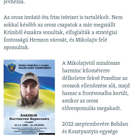
Jevhénia.
Az orosz invázió óta friss ivóvizet is tartalékolt. Nem
sokkal később az orosz csapatok a már megszállt
Krímből északra vonultak, elfoglalták a stratégiai
fontosságú Herszon városát, és Mikolajiv felé
nyomultak.
A Mikolajivtól mindössze
harminc kilométerre
délkeletre fekvő Pravdine az
oroszok ellenőrzése alá, majd
hamar a frontvonalba került,
amikor az orosz
előrenyomulás megakadt.
2022 szeptemberére Bohdan
és Kosztyantyin egysége