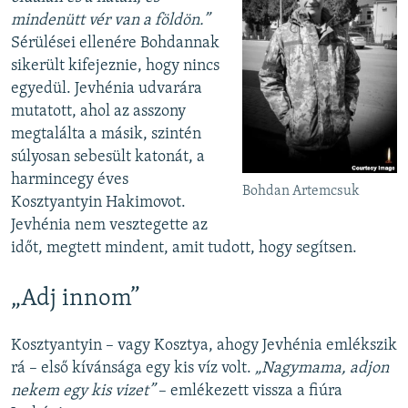
mindenütt vér van a földön.”
Sérülései ellenére Bohdannak
sikerült kifejeznie, hogy nincs
egyedül. Jevhénia udvarára
mutatott, ahol az asszony
megtalálta a másik, szintén
súlyosan sebesült katonát, a
harmincegy éves
Bohdan Artemcsuk
Kosztyantyin Hakimovot.
Jevhénia nem vesztegette az
időt, megtett mindent, amit tudott, hogy segítsen.
„Adj innom”
Kosztyantyin – vagy Kosztya, ahogy Jevhénia emlékszik
rá – első kívánsága egy kis víz volt.
„Nagymama, adjon
nekem egy kis vizet”
– emlékezett vissza a fiúra