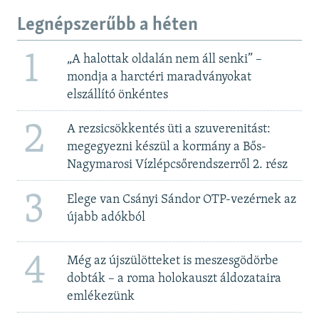
Legnépszerűbb a héten
1
„A halottak oldalán nem áll senki” –
mondja a harctéri maradványokat
elszállító önkéntes
2
A rezsicsökkentés üti a szuverenitást:
megegyezni készül a kormány a Bős-
Nagymarosi Vízlépcsőrendszerről 2. rész
3
Elege van Csányi Sándor OTP-vezérnek az
újabb adókból
4
Még az újszülötteket is meszesgödörbe
dobták – a roma holokauszt áldozataira
emlékezünk