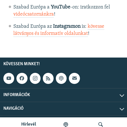
Szabad Európa a
YouTube
-on: iratkozzon fel
videócsatornánkra
!
Szabad Európa az
Instagramon
is:
kövesse
látványos és informatív oldalunkat
! ​
KÖVESSEN MINKET!
INFORMÁCIÓK
NAVIGÁCIÓ
Szabad Európa © 2026 RFE/RL, Inc. Minden jog fenntartva.
Hírlevél