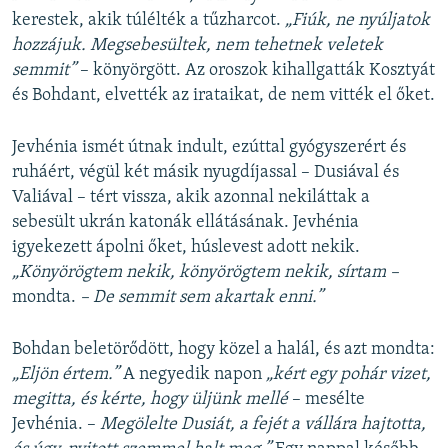
kerestek, akik túlélték a tűzharcot.
„Fiúk, ne nyúljatok
hozzájuk. Megsebesültek, nem tehetnek veletek
semmit”
– könyörgött. Az oroszok kihallgatták Kosztyát
és Bohdant, elvették az irataikat, de nem vitték el őket.
Jevhénia ismét útnak indult, ezúttal gyógyszerért és
ruháért, végül két másik nyugdíjassal – Dusiával és
Valiával – tért vissza, akik azonnal nekiláttak a
sebesült ukrán katonák ellátásának. Jevhénia
igyekezett ápolni őket, húslevest adott nekik.
„Könyörögtem nekik, könyörögtem nekik, sírtam –
mondta.
– De semmit sem akartak enni.”
Bohdan beletörődött, hogy közel a halál, és azt mondta:
„Eljön értem.”
A negyedik napon
„kért egy pohár vizet,
megitta, és kérte, hogy üljünk mellé
– mesélte
Jevhénia. –
Megölelte Dusiát, a fejét a vállára hajtotta,