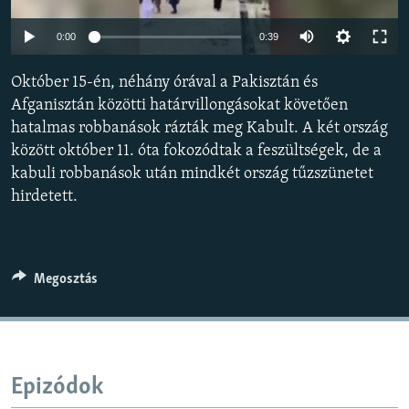
EURÓPAI UNIÓ
Auto
0:00
0:39
VILÁG
240p
KLÍMAVÁLTOZÁS
Október 15-én, néhány órával a Pakisztán és
360p
Afganisztán közötti határvillongásokat követően
A MÚLT TANULSÁGAI
hatalmas robbanások rázták meg Kabult. A két ország
480p
Auto
240p
360p
480p
között október 11. óta fokozódtak a feszültségek, de a
720p
KÖVESSEN MINKET!
kabuli robbanások után mindkét ország tűzszünetet
720p
1080p
1080p
hirdetett.
Valamennyi RFE/RL weboldal
Megosztás
Epizódok