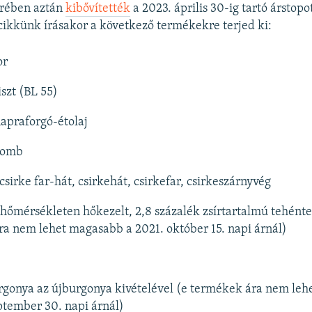
rében aztán
kibővítették
a 2023. április 30-ig tartó árstopo
cikkünk írásakor a következő termékekre terjed ki:
or
szt (BL 55)
napraforgó-étolaj
comb
csirke far-hát, csirkehát, csirkefar, csirkeszárnyvég
hőmérsékleten hőkezelt, 2,8 százalék zsírtartalmú tehénte
a nem lehet magasabb a 2021. október 15. napi árnál)
rgonya az újburgonya kivételével (e termékek ára nem le
ptember 30. napi árnál)