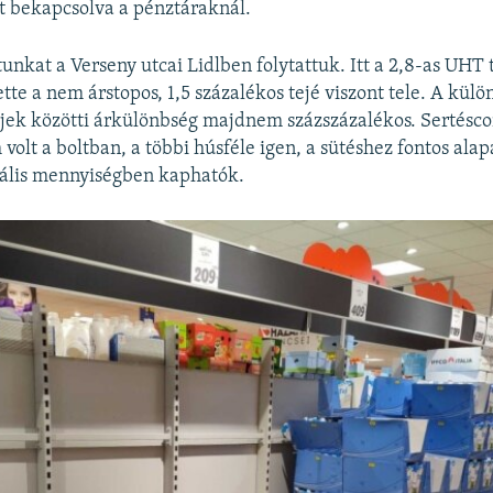
t bekapcsolva a pénztáraknál.
unkat a Verseny utcai Lidlben folytattuk. Itt a 2,8-as UHT 
ette a nem árstopos, 1,5 százalékos tejé viszont tele. A kül
ejek közötti árkülönbség majdnem százszázalékos. Sertésc
 volt a boltban, a többi húsféle igen, a sütéshez fontos al
mális mennyiségben kaphatók.