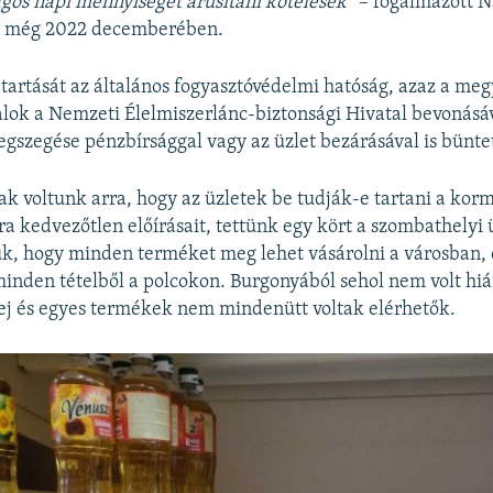
lagos napi mennyiséget árusítani kötelesek”
– fogalmazott N
r még 2022 decemberében.
tartását az általános fogyasztóvédelmi hatóság, azaz a megy
ok a Nemzeti Élelmiszerlánc-biztonsági Hivatal bevonásáv
gszegése pénzbírsággal vagy az üzlet bezárásával is bünte
ak voltunk arra, hogy az üzletek be tudják-e tartani a kor
a kedvezőtlen előírásait, tettünk egy kört a szombathelyi
uk, hogy minden terméket meg lehet vásárolni a városban, 
minden tételből a polcokon. Burgonyából sehol nem volt hiá
tej és egyes termékek nem mindenütt voltak elérhetők.