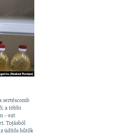
 a sertéscomb
ő; a többi
n – ezt
t. Tojásból
az üdítős hűtők