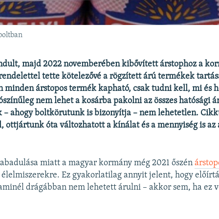
boltban
indult, majd 2022 novemberében kibővített árstophoz a ko
ndelettel tette kötelezővé a rögzített árú termékek tartás
minden árstopos termék kapható, csak tudni kell, mi és h
lószínűleg nem lehet a kosárba pakolni az összes hatósági á
 – ahogy boltkörutunk is bizonyítja – nem lehetetlen. Cik
l, ottjártunk óta változhatott a kínálat és a mennyiség is az
lszabadulása miatt a magyar kormány még 2021 őszén
árstop
 élelmiszerekre. Ez gyakorlatilag annyit jelent, hogy előír
 aminél drágábban nem lehetett árulni – akkor sem, ha ez 