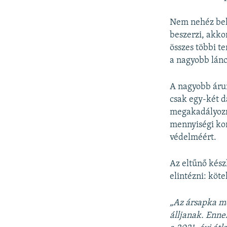
Nem nehéz belá
beszerzi, akko
összes többi t
a nagyobb lán
A nagyobb árum
csak egy-két d
megakadályozni
mennyiségi ko
védelméért.
Az eltűnő kés
elintézni: köte
„Az ársapka me
álljanak. Enn