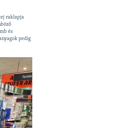
tej raklapja
önböző
omb és
apanyagok pedig