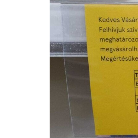
EURÓPAI UNIÓ
VILÁG
KLÍMAVÁLTOZÁS
A MÚLT TANULSÁGAI