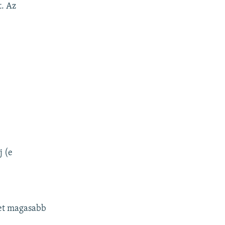
t. Az
j (e
het magasabb