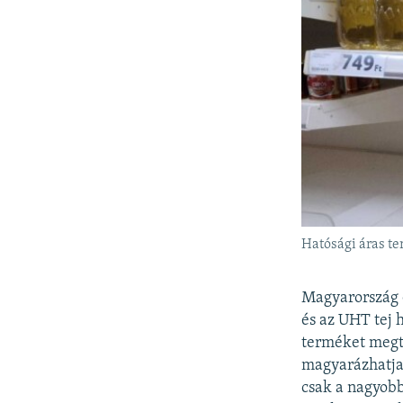
Hatósági áras te
Magyarország e
és az UHT tej h
terméket megta
magyarázhatja 
csak a nagyobb 