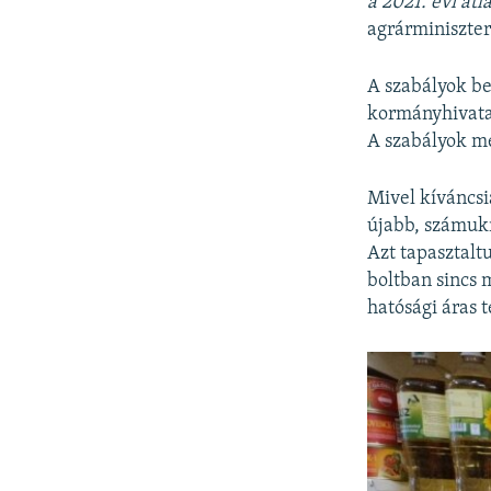
a 2021. évi át
agrárminiszte
A szabályok be
kormányhivatal
A szabályok me
Mivel kíváncsi
újabb, számukr
Azt tapasztalt
boltban sincs 
hatósági áras 