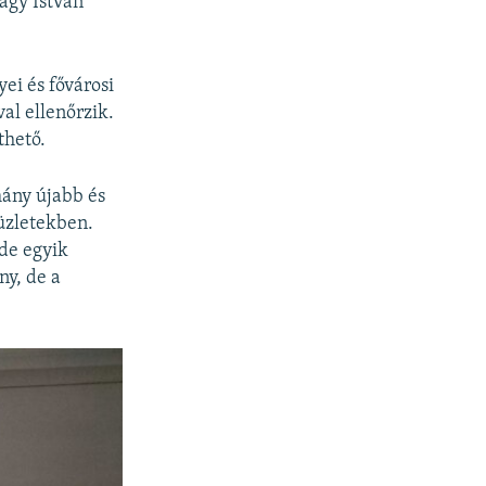
agy István
ei és fővárosi
al ellenőrzik.
thető.
mány újabb és
 üzletekben.
de egyik
ny, de a