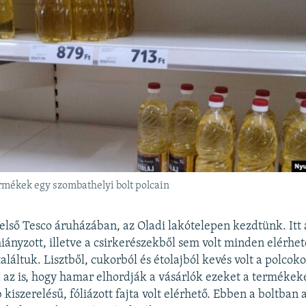
rmékek egy szombathelyi bolt polcain
lső Tesco áruházában, az Oladi lakótelepen kezdtünk. Itt
iányzott, illetve a csirkerészekből sem volt minden elérhet
láltuk. Lisztből, cukorból és étolajból kevés volt a polcoko
az is, hogy hamar elhordják a vásárlók ezeket a termékeke
kiszerelésű, fóliázott fajta volt elérhető. Ebben a boltban 