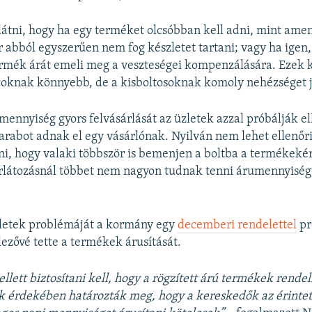
tni, hogy ha egy terméket olcsóbban kell adni, mint amen
r abból egyszerűen nem fog készletet tartani; vagy ha igen,
ermék árát emeli meg a veszteségei kompenzálására. Ezek 
coknak könnyebb, de a kisboltosoknak komoly nehézséget j
ennyiség gyors felvásárlását az üzletek azzal próbálják el
arabot adnak el egy vásárlónak. Nyilván nem lehet ellenőri
, hogy valaki többször is bemenjen a boltba a termékekér
rlátozásnál többet nem nagyon tudnak tenni árumennyisé
zletek problémáját a kormány egy
decemberi rendelettel
pr
lezővé tette a termékek árusítását.
llett biztosítani kell, hogy a rögzített árú termékek rende
ek érdekében határozták meg, hogy a kereskedők az érinte