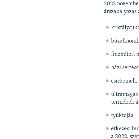
2022 novembe
árszabályozás 
kristálycuk
búzafinomli
finomított 
házi sertés
csirkemell, 
ultramagas 
termékek ár
tyúktojás
étkezési bu
a 2022. sze