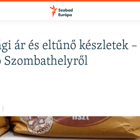
L
gi ár és eltűnő készletek –
FELIRATKOZÁS
 Szombathelyről
Apple Podcasts
Spotify
Feliratkozás