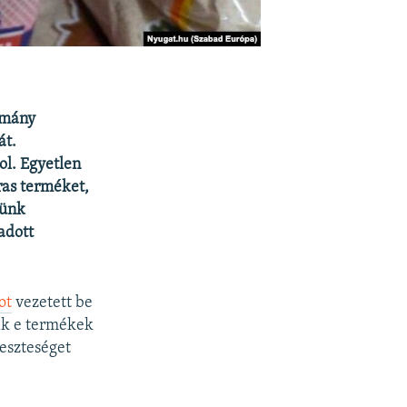
rmány
át.
ol. Egyetlen
ras terméket,
künk
 adott
ot
vezetett be
ták e termékek
veszteséget