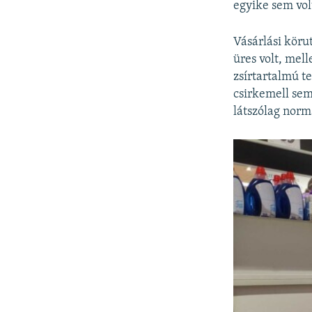
egyike sem vol
Vásárlási körut
üres volt, mell
zsírtartalmú t
csirkemell sem
látszólag nor