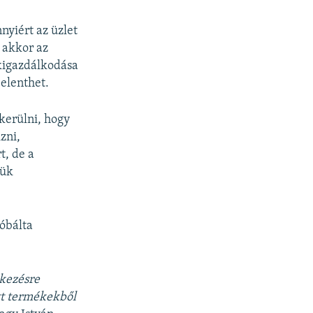
nyiért az üzlet
 akkor az
kigazdálkodása
elenthet.
kerülni, hogy
zni,
t, de a
gük
óbálta
lkezésre
tt termékekből