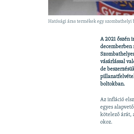
Hatósági áras termékek egy szombathelyi 
A 2021 őszén 
decemberben re
Szombathelyen 
vásárlással va
de beszerzésük
pillanatfelvéte
boltokban.
Az infláció e
egyes alapvető
kötelező árát,
okoz.