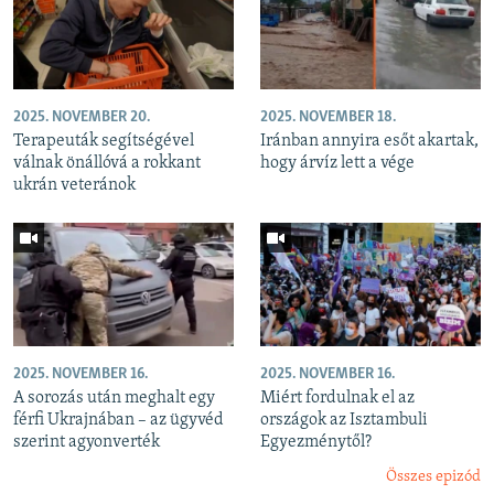
2025. NOVEMBER 20.
2025. NOVEMBER 18.
Terapeuták segítségével
Iránban annyira esőt akartak,
válnak önállóvá a rokkant
hogy árvíz lett a vége
ukrán veteránok
2025. NOVEMBER 16.
2025. NOVEMBER 16.
A sorozás után meghalt egy
Miért fordulnak el az
férfi Ukrajnában – az ügyvéd
országok az Isztambuli
szerint agyonverték
Egyezménytől?
Összes epizód