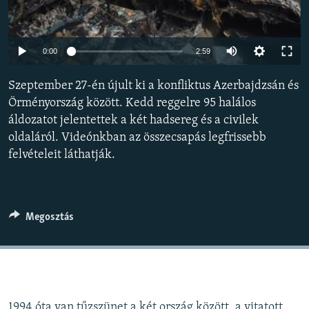
EURÓPAI UNIÓ
VILÁG
Auto
0:00
2:59
KLÍMAVÁLTOZÁS
240p
Szeptember 27-én újult ki a konfliktus Azerbajdzsán és
A MÚLT TANULSÁGAI
360p
Örményország között. Kedd reggelre 95 halálos
áldozatot jelentettek a két hadsereg és a civilek
480p
KÖVESSEN MINKET!
Auto
240p
360p
480p
oldaláról. Videónkban az összecsapás legfrissebb
720p
felvételeit láthatják.
720p
1080p
1080p
Valamennyi RFE/RL weboldal
Megosztás
1994 óta van tűzszünet a két ország között. a vitatott