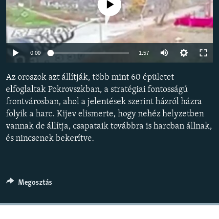
Jelenleg nincs elérhető tartalom
EURÓPAI UNIÓ
VILÁG
KLÍMAVÁLTOZÁS
Auto
0:00
1:57
A MÚLT TANULSÁGAI
240p
Az oroszok azt állítják, több mint 60 épületet
360p
KÖVESSEN MINKET!
elfoglaltak Pokrovszkban, a stratégiai fontosságú
frontvárosban, ahol a jelentések szerint házról házra
480p
Auto
240p
360p
480p
folyik a harc. Kijev elismerte, hogy nehéz helyzetben
720p
vannak de állítja, csapataik továbbra is harcban állnak,
720p
1080p
Valamennyi RFE/RL weboldal
1080p
és nincsenek bekerítve.
Megosztás