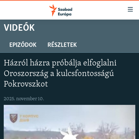
Akadálymentes
mód
Ugrás
VIDEÓK
a
NAPIRENDEN
fő
AKTUÁLIS
EPIZÓDOK
RÉSZLETEK
oldalra
PODCASTOK
Ugrás
Házról házra próbálja elfoglalni
a
VIDEÓK
tartalomjegyzékre
Oroszország a kulcsfontosságú
ELEMZŐ
Ugrás
Pokrovszkot
a
NER15
keresésre
2025. november 10.
SZABADON
TÁRSADALOM
DEMOKRÁCIA
A PÉNZ NYOMÁBAN