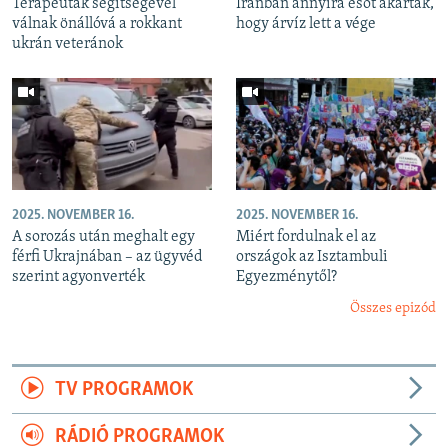
Terapeuták segítségével
Iránban annyira esőt akartak,
válnak önállóvá a rokkant
hogy árvíz lett a vége
ukrán veteránok
2025. NOVEMBER 16.
2025. NOVEMBER 16.
A sorozás után meghalt egy
Miért fordulnak el az
férfi Ukrajnában – az ügyvéd
országok az Isztambuli
szerint agyonverték
Egyezménytől?
Összes epizód
TV PROGRAMOK
RÁDIÓ PROGRAMOK