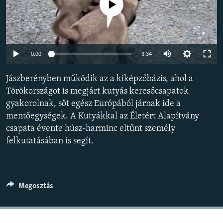
Jelenleg nincs elérhető tartalom
EURÓPAI UNIÓ
VILÁG
KLÍMAVÁLTOZÁS
Auto
0:00
3:34
A MÚLT TANULSÁGAI
240p
Jászberényben működik az a kiképzőbázis, ahol a
360p
KÖVESSEN MINKET!
Törökországot is megjárt kutyás keresőcsapatok
gyakorolnak, sőt egész Európából járnak ide a
480p
Auto
240p
360p
480p
mentőegységek. A Kutyákkal az Életért Alapítvány
720p
csapata évente húsz-harminc eltűnt személy
720p
1080p
Valamennyi RFE/RL weboldal
1080p
felkutatásában is segít.
Megosztás