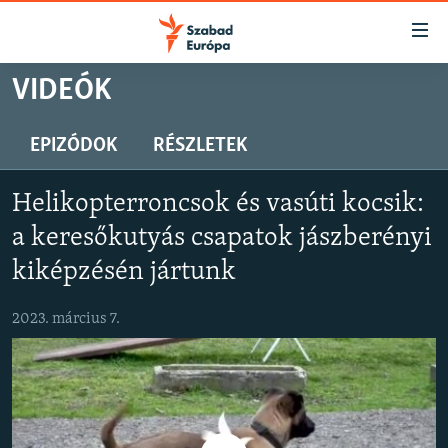
Akadálymentes
mód
Ugrás
VIDEÓK
a
NAPIRENDEN
fő
AKTUÁLIS
EPIZÓDOK
RÉSZLETEK
oldalra
PODCASTOK
Ugrás
Helikopterroncsok és vasúti kocsik:
a
VIDEÓK
tartalomjegyzékre
a keresőkutyás csapatok jászberényi
ELEMZŐ
Ugrás
kiképzésén jártunk
a
NER15
keresésre
2023. március 7.
SZABADON
TÁRSADALOM
DEMOKRÁCIA
A PÉNZ NYOMÁBAN