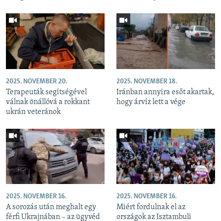
2025. NOVEMBER 20.
2025. NOVEMBER 18.
Terapeuták segítségével
Iránban annyira esőt akartak,
válnak önállóvá a rokkant
hogy árvíz lett a vége
ukrán veteránok
2025. NOVEMBER 16.
2025. NOVEMBER 16.
A sorozás után meghalt egy
Miért fordulnak el az
férfi Ukrajnában – az ügyvéd
országok az Isztambuli