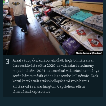
3
Azzal vádolják a korábbi elnököt, hogy bűntársaival
összeesküvést szőtt a 2020-as választási eredmény
megdöntésére. 2024-es amerikai választási kampánya
során három másik váddal is szembe kell néznie. Ezek
közül kettő a választások ellopásáról szóló hamis
állításával és a washingtoni Capitolium elleni
támadással kapcsolatos