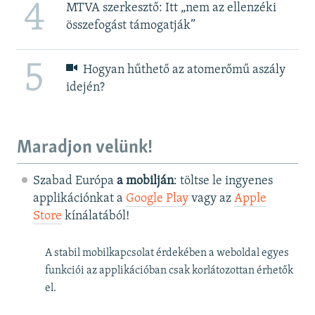
4
MTVA szerkesztő: Itt „nem az ellenzéki
összefogást támogatják”
5
Hogyan hűthető az atomerőmű aszály
idején?
Maradjon velünk!
Szabad Európa
a mobilján
: töltse le ingyenes
applikációnkat a
Google Play
vagy az
Apple
Store
kínálatából!
A stabil mobilkapcsolat érdekében a weboldal egyes
funkciói az applikációban csak korlátozottan érhetők
el.