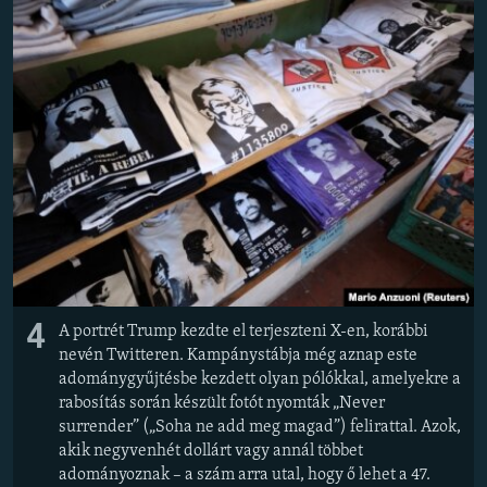
4
A portrét Trump kezdte el terjeszteni X-en, korábbi
nevén Twitteren. Kampánystábja még aznap este
adománygyűjtésbe kezdett olyan pólókkal, amelyekre a
rabosítás során készült fotót nyomták „Never
surrender” („Soha ne add meg magad”) felirattal. Azok,
akik negyvenhét dollárt vagy annál többet
adományoznak – a szám arra utal, hogy ő lehet a 47.