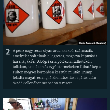
2
A pénz nagy része olyan árucikkekből származik,
amelyek a volt elnök jellegzetes, mogorva képmását
használják fel. A bögréken, pólókon, italhűtőkön,
tollakon, sapkákon és egyéb termékeken látható kép a
Fulton megyei börtönben készült, miután Trump
feladta magát, és alig fél óra rabosítási eljárás után
óvadék ellenében szabadon távozott