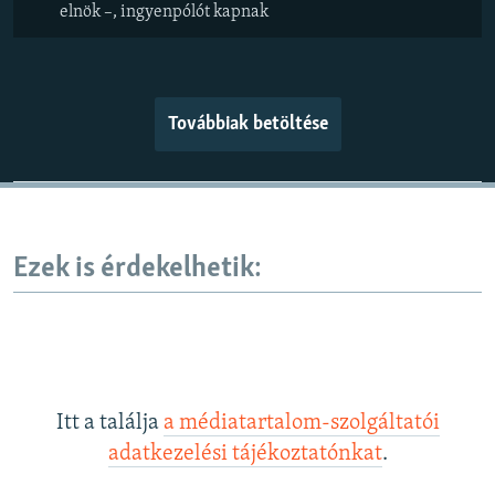
elnök –, ingyenpólót kapnak
Továbbiak betöltése
Ezek is érdekelhetik:
Itt a találja
a médiatartalom-szolgáltatói
adatkezelési tájékoztatónkat
.