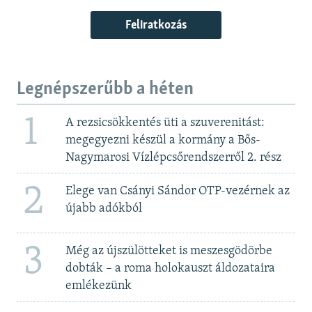
Feliratkozás
Legnépszerűbb a héten
1
A rezsicsökkentés üti a szuverenitást:
megegyezni készül a kormány a Bős-
Nagymarosi Vízlépcsőrendszerről 2. rész
2
Elege van Csányi Sándor OTP-vezérnek az
újabb adókból
3
Még az újszülötteket is meszesgödörbe
dobták – a roma holokauszt áldozataira
emlékezünk