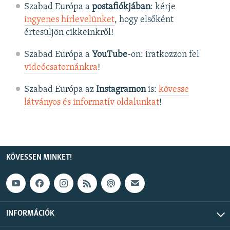
Szabad Európa a
postafiókjában
: kérje
ingyenes hírlevelünket
, hogy elsőként
értesüljön cikkeinkről!
Szabad Európa a
YouTube
-on: iratkozzon fel
videócsatornánkra
!
Szabad Európa az
Instagramon
is:
kövesse
látványos és informatív oldalunkat
! ​
KÖVESSEN MINKET!
INFORMÁCIÓK