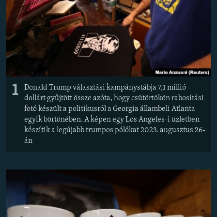
EURÓPAI UNIÓ
VILÁG
KLÍMAVÁLTOZÁS
A MÚLT TANULSÁGAI
1
KÖVESSEN MINKET!
Donald Trump választási kampánystábja 7,1 millió
dollárt gyűjtött össze azóta, hogy csütörtökön rabosítási
fotó készült a politikusról a Georgia állambeli Atlanta
egyik börtönében. A képen egy Los Angeles-i üzletben
készítik a legújabb trumpos pólókat 2023. augusztus 26-
Valamennyi RFE/RL weboldal
án