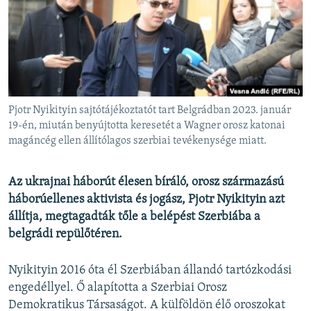
EURÓPAI UNIÓ
VILÁG
KLÍMAVÁLTOZÁS
A MÚLT TANULSÁGAI
Pjotr Nyikityin sajtótájékoztatót tart Belgrádban 2023. január
KÖVESSEN MINKET!
19-én, miután benyújtotta keresetét a Wagner orosz katonai
magáncég ellen állítólagos szerbiai tevékenysége miatt.
Az ukrajnai háborút élesen bíráló, orosz származású
Valamennyi RFE/RL weboldal
háborúellenes aktivista és jogász, Pjotr Nyikityin azt
állítja, megtagadták tőle a belépést Szerbiába a
belgrádi repülőtéren.
Nyikityin 2016 óta él Szerbiában állandó tartózkodási
engedéllyel. Ő alapította a Szerbiai Orosz
Demokratikus Társaságot. A külföldön élő oroszokat