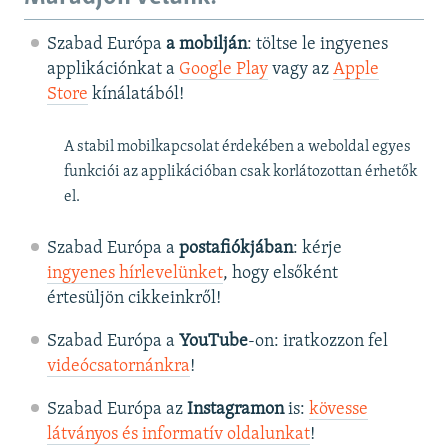
Szabad Európa
a mobilján
: töltse le ingyenes
applikációnkat a
Google Play
vagy az
Apple
Store
kínálatából!
A stabil mobilkapcsolat érdekében a weboldal egyes
funkciói az applikációban csak korlátozottan érhetők
el.
Szabad Európa a
postafiókjában
: kérje
ingyenes hírlevelünket
, hogy elsőként
értesüljön cikkeinkről!
Szabad Európa a
YouTube
-on: iratkozzon fel
videócsatornánkra
!
Szabad Európa az
Instagramon
is:
kövesse
látványos és informatív oldalunkat
! ​