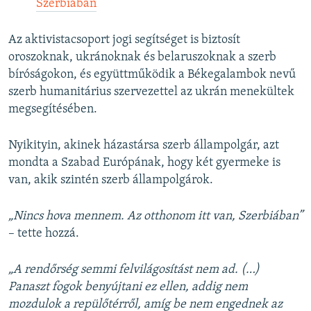
Szerbiában
Az aktivistacsoport jogi segítséget is biztosít
oroszoknak, ukránoknak és belaruszoknak a szerb
bíróságokon, és együttműködik a Békegalambok nevű
szerb humanitárius szervezettel az ukrán menekültek
megsegítésében.
Nyikityin, akinek házastársa szerb állampolgár, azt
mondta a Szabad Európának, hogy két gyermeke is
van, akik szintén szerb állampolgárok.
„Nincs hova mennem. Az otthonom itt van, Szerbiában”
– tette hozzá.
„A rendőrség semmi felvilágosítást nem ad. (…)
Panaszt fogok benyújtani ez ellen, addig nem
mozdulok a repülőtérről, amíg be nem engednek az