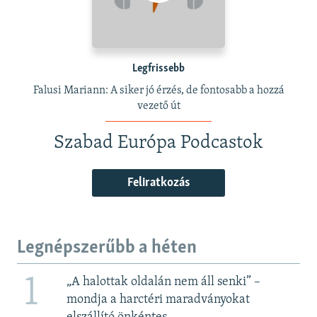
Legfrissebb
Falusi Mariann: A siker jó érzés, de fontosabb a hozzá
vezető út
Szabad Európa Podcastok
Feliratkozás
Legnépszerűbb a héten
1
„A halottak oldalán nem áll senki” –
mondja a harctéri maradványokat