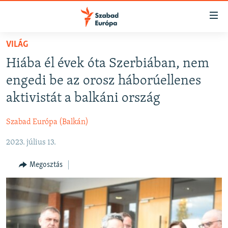
Akadálymentes
mód
Ugrás
VILÁG
a
NAPIRENDEN
Hiába él évek óta Szerbiában, nem
fő
AKTUÁLIS
oldalra
engedi be az orosz háborúellenes
FELIRATKOZÁS
PODCASTOK
Ugrás
aktivistát a balkáni ország
a
VIDEÓK
tartalomjegyzékre
Szabad Európa (Balkán)
Spotify
ELEMZŐ
Ugrás
a
2023. július 13.
NER15
Feliratkozás
keresésre
SZABADON
Megosztás
TÁRSADALOM
DEMOKRÁCIA
A PÉNZ NYOMÁBAN