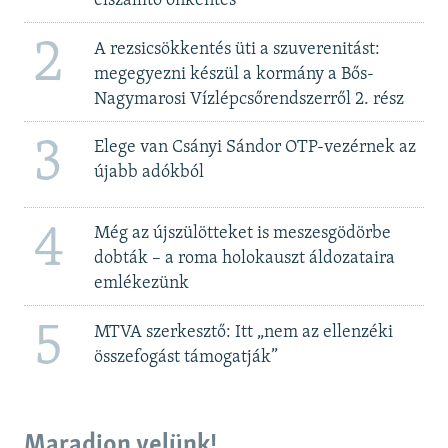
elszállító önkéntes
2
A rezsicsökkentés üti a szuverenitást:
megegyezni készül a kormány a Bős-
Nagymarosi Vízlépcsőrendszerről 2. rész
3
Elege van Csányi Sándor OTP-vezérnek az
újabb adókból
4
Még az újszülötteket is meszesgödörbe
dobták – a roma holokauszt áldozataira
emlékezünk
5
MTVA szerkesztő: Itt „nem az ellenzéki
összefogást támogatják”
Maradjon velünk!