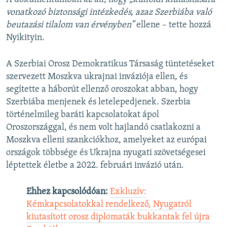
vonatkozó biztonsági intézkedés, azaz Szerbiába való
beutazási tilalom van érvényben”
ellene – tette hozzá
Nyikityin.
A Szerbiai Orosz Demokratikus Társaság tüntetéseket
szervezett Moszkva ukrajnai inváziója ellen, és
segítette a háborút ellenző oroszokat abban, hogy
Szerbiába menjenek és letelepedjenek. Szerbia
történelmileg baráti kapcsolatokat ápol
Oroszországgal, és nem volt hajlandó csatlakozni a
Moszkva elleni szankciókhoz, amelyeket az európai
országok többsége és Ukrajna nyugati szövetségesei
léptettek életbe a 2022. februári invázió után.
Ehhez kapcsolódóan:
Exkluzív:
Kémkapcsolatokkal rendelkező, Nyugatról
kiutasított orosz diplomaták bukkantak fel újra