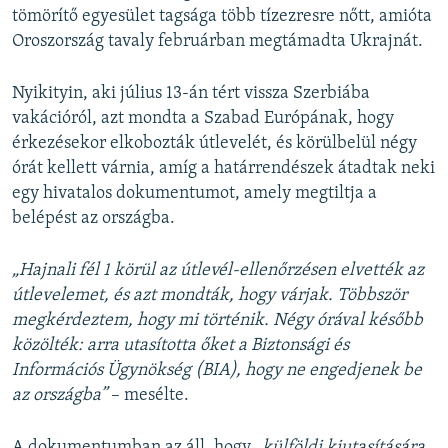
tömörítő egyesület tagsága több tízezresre nőtt, amióta
Oroszország tavaly februárban megtámadta Ukrajnát.
Nyikityin, aki július 13-án tért vissza Szerbiába
vakációról, azt mondta a Szabad Európának, hogy
érkezésekor elkobozták útlevelét, és körülbelül négy
órát kellett várnia, amíg a határrendészek átadtak neki
egy hivatalos dokumentumot, amely megtiltja a
belépést az országba.
„Hajnali fél 1 körül az útlevél-ellenőrzésen elvették az
útlevelemet, és azt mondták, hogy várjak. Többször
megkérdeztem, hogy mi történik. Négy órával később
közölték: arra utasította őket a Biztonsági és
Információs Ügynökség (BIA), hogy ne engedjenek be
az országba”
– mesélte.
A dokumentumban az áll, hogy
„külföldi kiutasítására