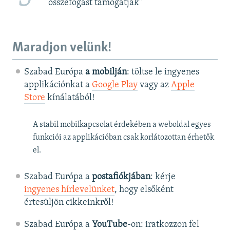
összefogást támogatják”
Maradjon velünk!
Szabad Európa
a mobilján
: töltse le ingyenes
applikációnkat a
Google Play
vagy az
Apple
Store
kínálatából!
A stabil mobilkapcsolat érdekében a weboldal egyes
funkciói az applikációban csak korlátozottan érhetők
el.
Szabad Európa a
postafiókjában
: kérje
ingyenes hírlevelünket
, hogy elsőként
értesüljön cikkeinkről!
Szabad Európa a
YouTube
-on: iratkozzon fel