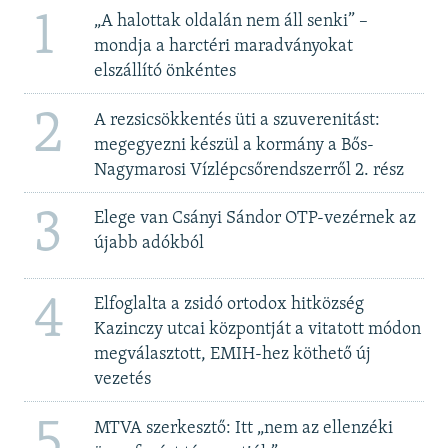
1
„A halottak oldalán nem áll senki” –
mondja a harctéri maradványokat
elszállító önkéntes
2
A rezsicsökkentés üti a szuverenitást:
megegyezni készül a kormány a Bős-
Nagymarosi Vízlépcsőrendszerről 2. rész
3
Elege van Csányi Sándor OTP-vezérnek az
újabb adókból
4
Elfoglalta a zsidó ortodox hitközség
Kazinczy utcai központját a vitatott módon
megválasztott, EMIH-hez köthető új
vezetés
5
MTVA szerkesztő: Itt „nem az ellenzéki