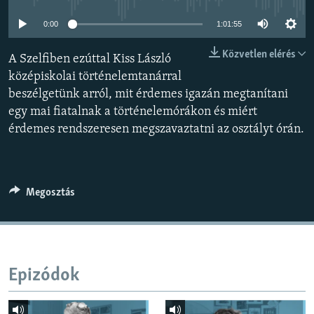
EURÓPAI UNIÓ
0:00
1:01:55
VILÁG
Közvetlen elérés
A Szelfiben ezúttal Kiss László
KLÍMAVÁLTOZÁS
középiskolai történelemtanárral
A MÚLT TANULSÁGAI
beszélgetünk arról, mit érdemes igazán megtanítani
egy mai fiatalnak a történelemórákon és miért
KÖVESSEN MINKET!
érdemes rendszeresen megszavaztatni az osztályt órán.
Valamennyi RFE/RL weboldal
Megosztás
Epizódok