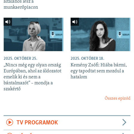
általános lesz a
munkaerőpiacon
2025. OKTÓBER 25.
2025. OKTÓBER 18.
„Nincs még egy olyan ország
Kemény Zsófi: Hiába bármi,
Európában, ahol az áldozatot
egy tapodtat sem mozdul a
emelik ki és nem a
hatalom
bántalmazót” – mondja a
szakértő
Összes epizód
TV PROGRAMOK