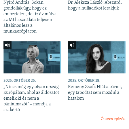
Nyírő András: Sokan
Dr. Aleksza László: Abszurd,
gondolják úgy, hogy ez
hogy a hulladékot lerakjuk
embertelen, de tíz év múlva
az MI használata teljesen
általános lesz a
munkaerőpiacon
2025. OKTÓBER 25.
2025. OKTÓBER 18.
„Nincs még egy olyan ország
Kemény Zsófi: Hiába bármi,
Európában, ahol az áldozatot
egy tapodtat sem mozdul a
emelik ki és nem a
hatalom
bántalmazót” – mondja a
szakértő
Összes epizód