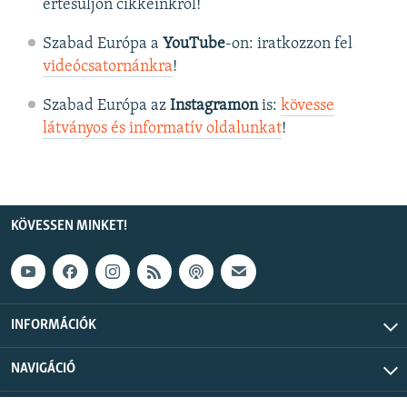
értesüljön cikkeinkről!
Szabad Európa a
YouTube
-on: iratkozzon fel
videócsatornánkra
!
Szabad Európa az
Instagramon
is:
kövesse
látványos és informatív oldalunkat
! ​
KÖVESSEN MINKET!
INFORMÁCIÓK
NAVIGÁCIÓ