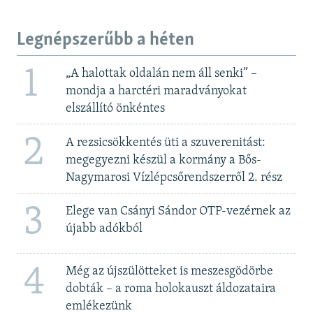
Legnépszerűbb a héten
1
„A halottak oldalán nem áll senki” –
mondja a harctéri maradványokat
elszállító önkéntes
2
A rezsicsökkentés üti a szuverenitást:
megegyezni készül a kormány a Bős-
Nagymarosi Vízlépcsőrendszerről 2. rész
3
Elege van Csányi Sándor OTP-vezérnek az
újabb adókból
4
Még az újszülötteket is meszesgödörbe
dobták – a roma holokauszt áldozataira
emlékezünk