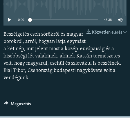
EURÓPAI UNIÓ
Jelenleg nincs elérhető tartalom
VILÁG
0:00
45:38
KLÍMAVÁLTOZÁS
Közvetlen elérés
Beszélgetés cseh sörökről és magyar
A MÚLT TANULSÁGAI
borokról, arról, hogyan látja egymást
a két nép, mit jelent most a közép-európaiság és a
KÖVESSEN MINKET!
kisebbségi lét valakinek, akinek Kassán természetes
volt, hogy magyarul, csehül és szlovákul is beszélnek.
Bial Tibor, Csehország budapesti nagykövete volt a
vendégünk.
Valamennyi RFE/RL weboldal
Megosztás