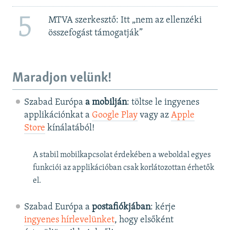
5
MTVA szerkesztő: Itt „nem az ellenzéki
összefogást támogatják”
Maradjon velünk!
Szabad Európa
a mobilján
: töltse le ingyenes
applikációnkat a
Google Play
vagy az
Apple
Store
kínálatából!
A stabil mobilkapcsolat érdekében a weboldal egyes
funkciói az applikációban csak korlátozottan érhetők
el.
Szabad Európa a
postafiókjában
: kérje
ingyenes hírlevelünket
, hogy elsőként