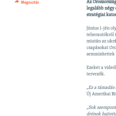
Az Oroszország
Megosztás
legalább négy 
stratégiai kato
Június 1-jén o
teherautókról 
miután az ukrá
csapásokat Oro
semmisítettek
Ezeket a videó
tervezők.
„Ez a támadás 
Új Amerikai B
„Sok szempontb
drónok hajtott