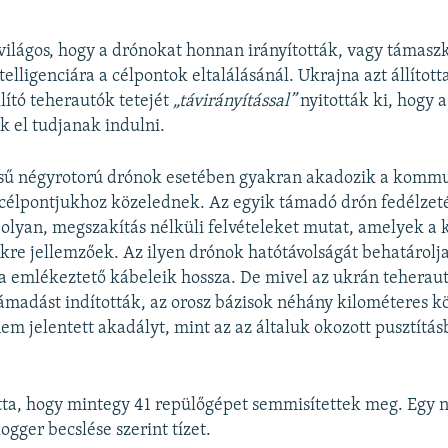
ilágos, hogy a drónokat honnan irányították, vagy támasz
elligenciára a célpontok eltalálásánál. Ukrajna azt állította
llító teherautók tetejét
„távirányítással”
nyitották ki, hogy a
 el tudjanak indulni.
ésű négyrotorú drónok esetében gyakran akadozik a kommu
célpontjukhoz közelednek. Az egyik támadó drón fedélzetér
olyan, megszakítás nélküli felvételeket mutat, amelyek a 
re jellemzőek. Az ilyen drónok hatótávolságát behatárolja
a emlékeztető kábeleik hossza. De mivel az ukrán teherau
ámadást indították, az orosz bázisok néhány kilométeres k
em jelentett akadályt, mint az az általuk okozott pusztításbó
totta, hogy mintegy 41 repülőgépet semmisítettek meg. Egy 
gger becslése szerint tízet.