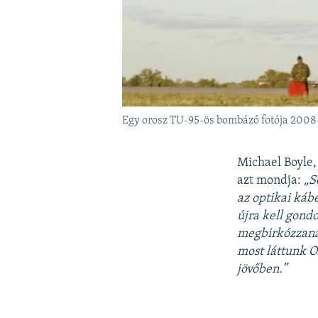
Egy orosz TU-95-ös bombázó fotója 2008
Michael Boyle,
azt mondja:
„S
az optikai ká
újra kell gondo
megbirkózzanak
most láttunk O
jövőben.”