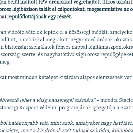
on belül indított FPV drónokkal végrehajtott titkos ukrán
orosz légibázison talált el célpontokat, megsemmisítve az 
nai repülőflottájának egy részét.
lyan videófelvételek lepték el a közösségi médiát, amelyek
indított, bombákkal megrakott négyrotorú drónok okoztak
n biztonsági szolgálatok fényes nappal légitámaszpontokr
szország-szerte, és nagyhatótávolságú orosz repülőgépeke
 meg.
kat most minden kétséget kizáróan alapos elemzésnek veti
ébresztő lehet a világ hadseregei számára”
– mondta Stacie
iztonsági Központ védelmi programjának igazgatója a Sza
ól hatékonyabb volt, mint azok, amelyeket nagy hatótávo
ak végre, mert a kis drónok szét tudnak szóródni, különbö