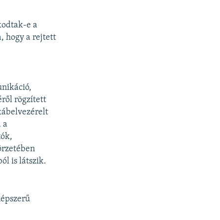
kodtak-e a
, hogy a rejtett
nikáció,
ől rögzített
kábelvezérelt
 a
tók,
örzetében
l is látszik.
népszerű