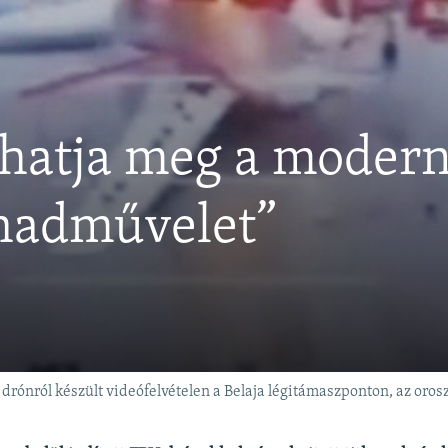
hatja meg a modern
hadművelet”
drónról készült videófelvételen a Belaja légitámaszponton, az oro