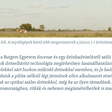
-ből. A repülőgépek közül több megsemmisült a június 1-i dróntám
 a Rutgers Egyetem docense és egy drónhadviselésről szóló
ok drónelhárító technológia meglehetősen használhatatlan
belekkel zárt hurkon működő drónokkal szemben, és [a ha
lniuk a pilóta nélküli légi járművek ellen alkalmazott stra
 az optikai szálas drónokkal, még ha az ilyen támadások,
roszországban, ritkák és nehezen megismételhetőek is ma