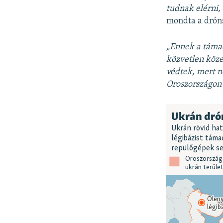
tudnak elérni, 
mondta a drón
„Ennek a támad
közvetlen köze
védtek, mert n
Oroszországon 