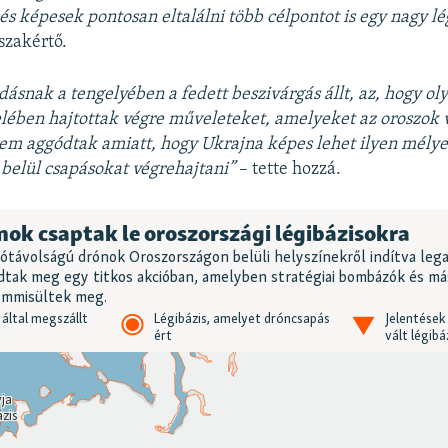
és képesek pontosan eltalálni több célpontot is egy nagy lé
szakértő.
ásnak a tengelyében a fedett beszivárgás állt, az, hogy ol
lében hajtottak végre műveleteket, amelyeket az oroszok v
em aggódtak amiatt, hogy Ukrajna képes lehet ilyen mély
belül csapásokat végrehajtani”
– tette hozzá.