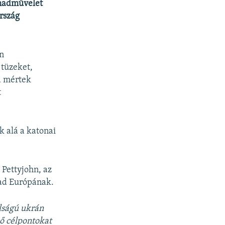
 hadművelet
ország
en
 tüzeket,
a mértek
t
k alá a katonai
 Pettyjohn, az
bad Európának.
lságú ukrán
ző célpontokat