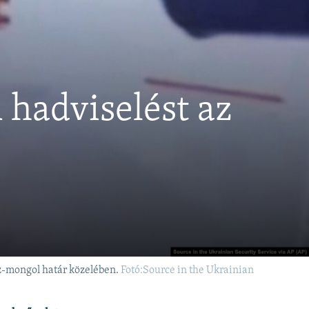
 hadviselést az
sz-mongol határ közelében.
Fotó:Source in the Ukrainian