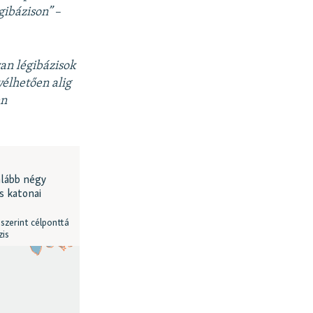
gibázison”
–
yan légibázisok
élhetően alig
en