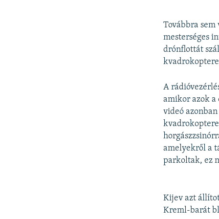
Továbbra sem v
mesterséges int
drónflottát szá
kvadrokopterek
A rádióvezérl
amikor azok a 
videó azonban 
kvadrokopterek
horgászzsinórr
amelyekről a t
parkoltak, ez n
Kijev azt állí
Kreml-barát blo