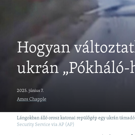
EURÓPAI UNIÓ
VILÁG
KLÍMAVÁLTOZÁS
A MÚLT TANULSÁGAI
Hogyan változtat
ukrán „Pókháló-
2025. június 7.
Amos Chapple
Lángokban álló orosz katonai repülőgép egy ukrán támadó 
Security Service via AP (AP)