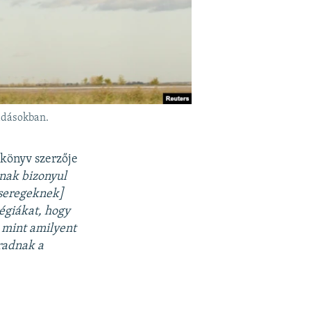
adásokban.
 könyv szerzője
nak bizonyul
dseregeknek]
tégiákat, hogy
 mint amilyent
radnak a