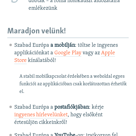
dobták – a roma holokauszt áldozataira
emlékezünk
Maradjon velünk!
Szabad Európa
a mobilján
: töltse le ingyenes
applikációnkat a
Google Play
vagy az
Apple
Store
kínálatából!
A stabil mobilkapcsolat érdekében a weboldal egyes
funkciói az applikációban csak korlátozottan érhetők
el.
Szabad Európa a
postafiókjában
: kérje
ingyenes hírlevelünket
, hogy elsőként
értesüljön cikkeinkről!
Szabad Európa a
YouTube
-on: iratkozzon fel