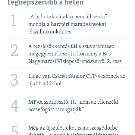
Legnépszerűbb a héten
1
„A halottak oldalán nem áll senki” –
mondja a harctéri maradványokat
elszállító önkéntes
2
A rezsicsökkentés üti a szuverenitást:
megegyezni készül a kormány a Bős-
Nagymarosi Vízlépcsőrendszerről 2. rész
3
Elege van Csányi Sándor OTP-vezérnek az
újabb adókból
4
MTVA szerkesztő: Itt „nem az ellenzéki
összefogást támogatják”
5
Még az újszülötteket is meszesgödörbe