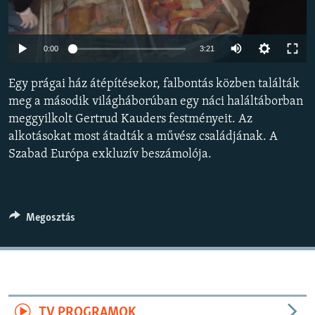
EURÓPAI UNIÓ
VILÁG
Auto
0:00
3:21
KLÍMAVÁLTOZÁS
240p
Egy prágai ház átépítésekor, falbontás közben találták
A MÚLT TANULSÁGAI
360p
meg a második világháborúban egy náci haláltáborban
meggyilkolt Gertrud Kauders festményeit. Az
480p
KÖVESSEN MINKET!
Auto
240p
360p
480p
alkotásokat most átadták a művész családjának. A
720p
Szabad Európa exkluzív beszámolója.
720p
1080p
1080p
Valamennyi RFE/RL weboldal
Megosztás
TV PROGRAMOK