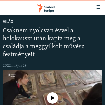
Akadálymentes
mód
Ugrás
VILÁG
a
NAPIRENDEN
Csaknem nyolcvan évvel a
fő
AKTUÁLIS
oldalra
holokauszt után kapta meg a
FELIRATKOZÁS
PODCASTOK
Ugrás
családja a meggyilkolt művész
a
VIDEÓK
tartalomjegyzékre
festményeit
Spotify
ELEMZŐ
Ugrás
a
2022. május 29.
NER15
Feliratkozás
keresésre
SZABADON
TÁRSADALOM
DEMOKRÁCIA
Jelenleg nincs elérhető tartalom
A PÉNZ NYOMÁBAN