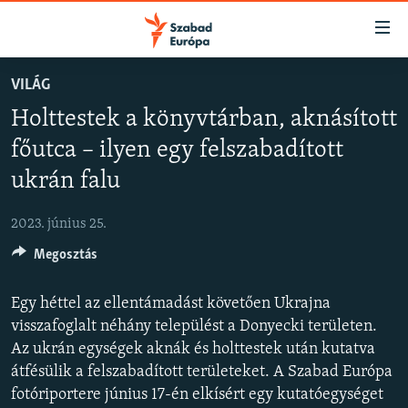
Akadálymentes
mód
Ugrás
VILÁG
a
NAPIRENDEN
Holttestek a könyvtárban, aknásított
fő
AKTUÁLIS
oldalra
főutca – ilyen egy felszabadított
FELIRATKOZÁS
PODCASTOK
Ugrás
ukrán falu
a
VIDEÓK
tartalomjegyzékre
Spotify
2023. június 25.
ELEMZŐ
Ugrás
a
Megosztás
NER15
Feliratkozás
keresésre
SZABADON
Egy héttel az ellentámadást követően Ukrajna
visszafoglalt néhány települést a Donyecki területen.
TÁRSADALOM
Az ukrán egységek aknák és holttestek után kutatva
DEMOKRÁCIA
átfésülik a felszabadított területeket. A Szabad Európa
A PÉNZ NYOMÁBAN
fotóriportere június 17-én elkísért egy kutatóegységet