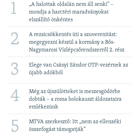
1
„A halottak oldalán nem áll senki” –
mondja a harctéri maradványokat
elszállító önkéntes
2
A rezsicsökkentés üti a szuverenitást:
megegyezni készül a kormány a Bős-
Nagymarosi Vízlépcsőrendszerről 2. rész
3
Elege van Csányi Sándor OTP-vezérnek az
újabb adókból
4
Még az újszülötteket is meszesgödörbe
dobták – a roma holokauszt áldozataira
emlékezünk
5
MTVA szerkesztő: Itt „nem az ellenzéki
összefogást támogatják”