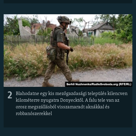
2
Blahodatne egy kis mezőgazdasági település kilencven
kilométerre nyugatra Donyecktől. A falu tele van az
orosz megszállásból visszamaradt aknákkal és
robbanószerekkel