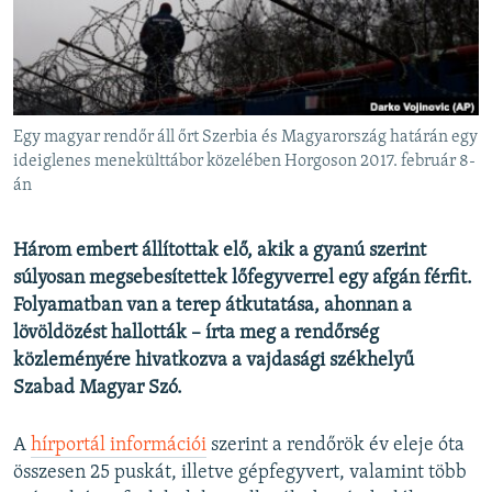
EURÓPAI UNIÓ
VILÁG
KLÍMAVÁLTOZÁS
A MÚLT TANULSÁGAI
Egy magyar rendőr áll őrt Szerbia és Magyarország határán egy
ideiglenes menekülttábor közelében Horgoson 2017. február 8-
án
KÖVESSEN MINKET!
Három embert állítottak elő, akik a gyanú szerint
súlyosan megsebesítettek lőfegyverrel egy afgán férfit.
Valamennyi RFE/RL weboldal
Folyamatban van a terep átkutatása, ahonnan a
lövöldözést hallották – írta meg a rendőrség
közleményére hivatkozva a vajdasági székhelyű
Szabad Magyar Szó.
A
hírportál információi
szerint a rendőrök év eleje óta
összesen 25 puskát, illetve gépfegyvert, valamint több