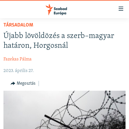
Akadálymentes
mód
Ugrás
TÁRSADALOM
a
NAPIRENDEN
Újabb lövöldözés a szerb–magyar
fő
AKTUÁLIS
oldalra
határon, Horgosnál
FELIRATKOZÁS
PODCASTOK
Ugrás
a
Fazekas Pálma
VIDEÓK
tartalomjegyzékre
Spotify
2023. április 27.
ELEMZŐ
Ugrás
a
NER15
Megosztás
Feliratkozás
keresésre
SZABADON
TÁRSADALOM
DEMOKRÁCIA
A PÉNZ NYOMÁBAN