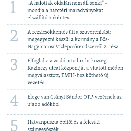
1
„A halottak oldalán nem áll senki” –
mondja a harctéri maradványokat
elszállító önkéntes
2
A rezsicsökkentés üti a szuverenitást:
megegyezni készül a kormány a Bős-
Nagymarosi Vízlépcsőrendszerről 2. rész
3
Elfoglalta a zsidó ortodox hitközség
Kazinczy utcai központját a vitatott módon
megválasztott, EMIH-hez köthető új
vezetés
4
Elege van Csányi Sándor OTP-vezérnek az
újabb adókból
5
Hatvanpuszta építői és a felcsúti
számvevőszék