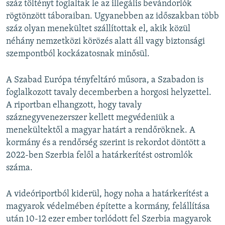
száz töltényt foglaltak le az illegális bevándorlók
rögtönzött táboraiban. Ugyanebben az időszakban több
száz olyan menekültet szállítottak el, akik közül
néhány nemzetközi körözés alatt áll vagy biztonsági
szempontból kockázatosnak minősül.
A Szabad Európa tényfeltáró műsora, a Szabadon is
foglalkozott tavaly decemberben a horgosi helyzettel.
A riportban elhangzott, hogy tavaly
száznegyvenezerszer kellett megvédeniük a
menekültektől a magyar határt a rendőröknek. A
kormány és a rendőrség szerint is rekordot döntött a
2022-ben Szerbia felől a határkerítést ostromlók
száma.
A videóriportból kiderül, hogy noha a határkerítést a
magyarok védelmében építette a kormány, felállítása
után 10-12 ezer ember torlódott fel Szerbia magyarok