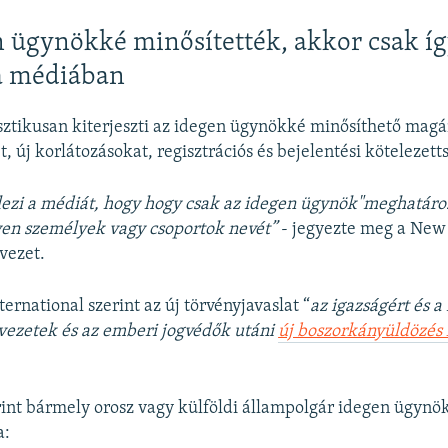
 ügynökké minősítették, akkor csak íg
a médiában
sztikusan kiterjeszti az idegen ügynökké minősíthető mag
, új korlátozásokat, regisztrációs és bejelentési kötelezett
lezi a médiát, hogy hogy csak az idegen ügynök"meghatáro
lyen személyek vagy csoportok nevét”
- jegyezte meg a New
vezet.
ernational szerint az új törvényjavaslat “
az igazságért és a
ervezetek és az emberi jogvédők utáni
új boszorkányüldözés
rint bármely orosz vagy külföldi állampolgár idegen ügyn
a: