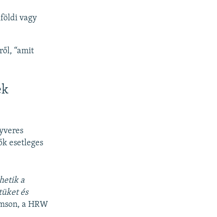
földi vagy
ről, “amit
ek
yveres
ők esetleges
hetik a
tüket és
amson, a HRW