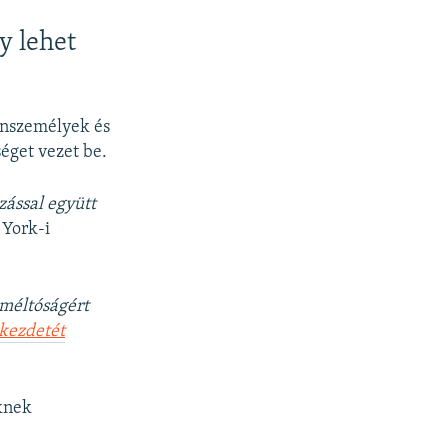
y lehet
ánszemélyek és
séget vezet be.
zással együtt
 York-i
 méltóságért
 kezdetét
öknek