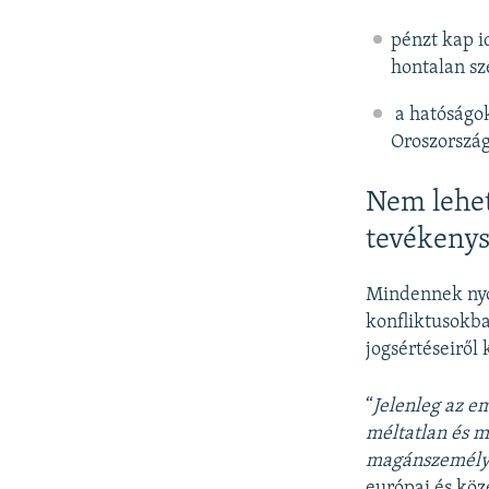
pénzt kap i
hontalan sze
a hatóságok
Oroszország
Nem lehet
tevékenys
Mindennek nyo
konfliktusokba
jogsértéseiről 
“
Jelenleg az e
méltatlan és m
magánszemélye
európai és köz