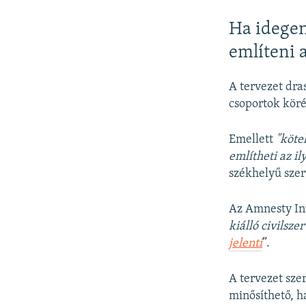
Ha idegen
említeni 
A tervezet dra
csoportok körét
Emellett
"köte
említheti az i
székhelyű szer
Az Amnesty Int
kiálló civilsz
jelenti
”.
A tervezet sze
minősíthető, h