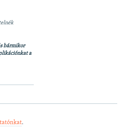
a
telnék
és bármikor
plikációnkat a
ztatónkat
.