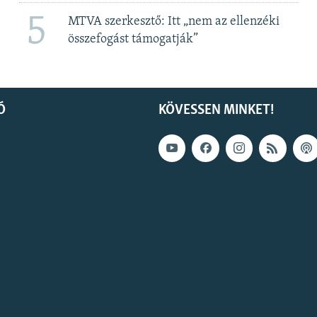
5
MTVA szerkesztő: Itt „nem az ellenzéki
összefogást támogatják”
Ó
KÖVESSEN MINKET!