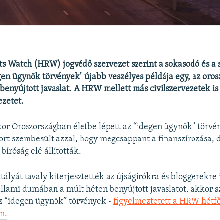
s Watch (HRW) jogvédő szervezet szerint a sokasodó és a 
gen ügynök törvények" újabb veszélyes példája egy, az oros
enyújtott javaslat. A HRW mellett más civilszervezetek is
ezetet.
kor Oroszországban életbe lépett az “idegen ügynök” törvén
ort szembesült azzal, hogy megcsappant a finanszírozása, 
bíróság elé állították.
ályát tavaly kiterjesztették az újságírókra és bloggerekre 
állami dumában a múlt héten benyújtott javaslatot, akkor sz
z “idegen ügynök” törvények -
figyelmeztetett a HRW hétfő
n.