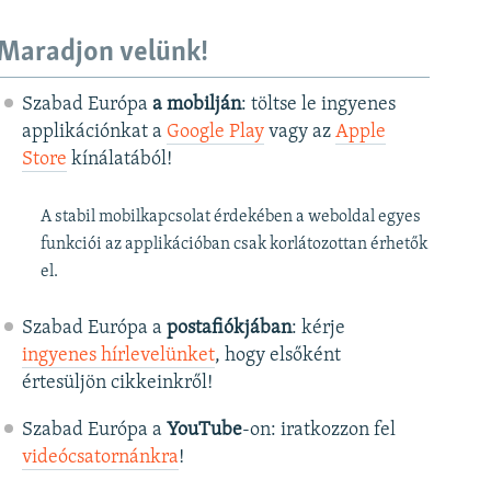
Maradjon velünk!
Szabad Európa
a mobilján
: töltse le ingyenes
applikációnkat a
Google Play
vagy az
Apple
Store
kínálatából!
A stabil mobilkapcsolat érdekében a weboldal egyes
funkciói az applikációban csak korlátozottan érhetők
el.
Szabad Európa a
postafiókjában
: kérje
ingyenes hírlevelünket
, hogy elsőként
értesüljön cikkeinkről!
Szabad Európa a
YouTube
-on: iratkozzon fel
videócsatornánkra
!