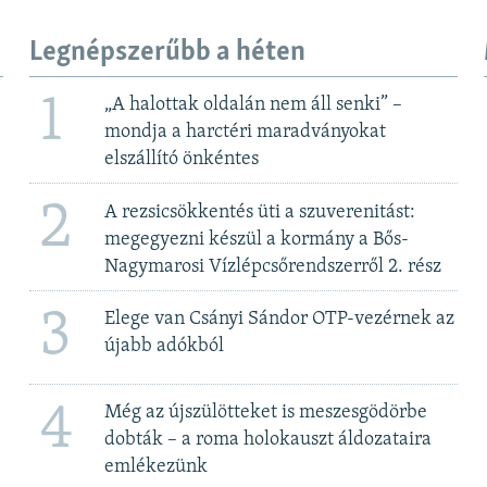
Legnépszerűbb a héten
1
„A halottak oldalán nem áll senki” –
mondja a harctéri maradványokat
elszállító önkéntes
2
A rezsicsökkentés üti a szuverenitást:
megegyezni készül a kormány a Bős-
Nagymarosi Vízlépcsőrendszerről 2. rész
3
Elege van Csányi Sándor OTP-vezérnek az
újabb adókból
4
Még az újszülötteket is meszesgödörbe
dobták – a roma holokauszt áldozataira
emlékezünk