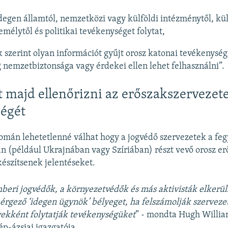
degen államtól, nemzetközi vagy külföldi intézménytől, kül
mélytől és politikai tevékenységet folytat,
 szerint olyan információt gyűjt orosz katonai tevékenység
 nemzetbiztonsága vagy érdekei ellen lehet felhasználni”.
 majd ellenőrizni az erőszakszervezet
égét
mán lehetetlenné válhat hogy a jogvédő szervezetek a feg
n (például Ukrajnában vagy Szíriában) részt vevő orosz er
készítsenek jelentéseket.
mberi jogvédők, a környezetvédők és más aktivisták elkerül
érgező ‘idegen ügynök’ bélyeget, ha felszámolják szerveze
kként folytatják tevékenységüket
” - mondta Hugh Willi
ép-ázsiai igazgatója.