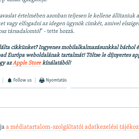
javaslat értelmében azonban teljesen le kellene állítaniuk 
t vagy elfogadni az idegen ügynök címkét, amivel elszige
osz társadalomtól
” - tette hozzá.
lálta cikkünket? Ingyenes mobilalkalmazásunkkal bárhol 
bad Európa weboldalának tartalmát! Töltse le díjnyertes ap
gy az
Apple Store
kínálatából!
Follow us
Nyomtatás
lja
a médiatartalom-szolgáltatói adatkezelési tájéko