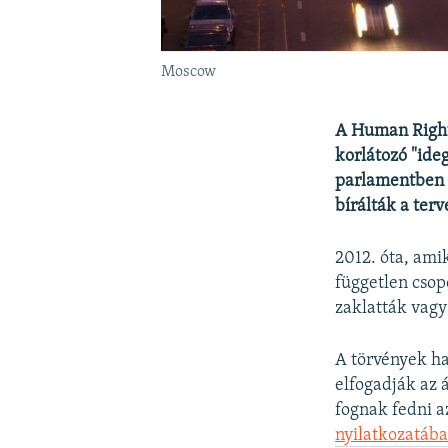
Moscow
A Human Right
korlátozó "ide
parlamentben b
bírálták a terv
2012. óta, ami
független csop
zaklatták vagy 
A törvények hat
elfogadják az 
fognak fedni a
nyilatkozatába