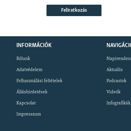
Feliratkozás
INFORMÁCIÓK
NAVIGÁCI
Rólunk
Napirenden
Adatvédelem
Aktuális
Felhasználási feltételek
Podcastok
Álláshirdetések
Videók
KÖVESSEN MINKET!
Kapcsolat
Infografikák
Impresszum
Valamennyi RFE/RL weboldal