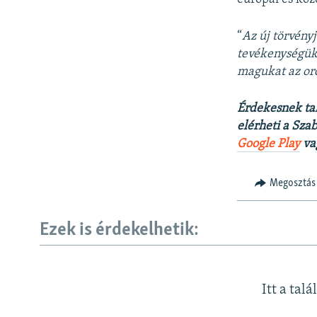
“
Az új törvény
tevékenységüke
magukat az or
Érdekesnek ta
elérheti a Sza
Google Play
va
Megosztás
Ezek is érdekelhetik:
Itt a talá