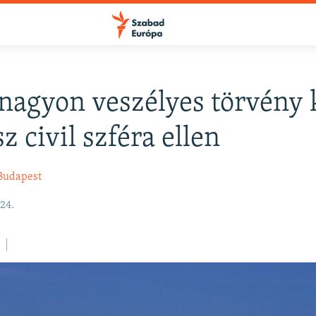
agyon veszélyes törvény 
FELIRATKOZÁS
z civil szféra ellen
Apple Podcasts
Budapest
24.
Spotify
Feliratkozás