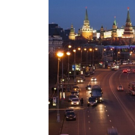
EURÓPAI UNIÓ
VILÁG
KLÍMAVÁLTOZÁS
A MÚLT TANULSÁGAI