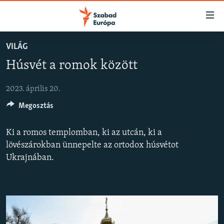
Akadálymentes
mód
Ugrás
VILÁG
a
NAPIRENDEN
Húsvét a romok között
fő
AKTUÁLIS
oldalra
FELIRATKOZÁS
PODCASTOK
Ugrás
2023. április 20.
a
Megosztás
VIDEÓK
tartalomjegyzékre
Spotify
ELEMZŐ
Ugrás
Ki a romos templomban, ki az utcán, ki a
a
NER15
lövészárokban ünnepelte az ortodox húsvétot
Feliratkozás
keresésre
Ukrajnában.
SZABADON
TÁRSADALOM
DEMOKRÁCIA
A PÉNZ NYOMÁBAN