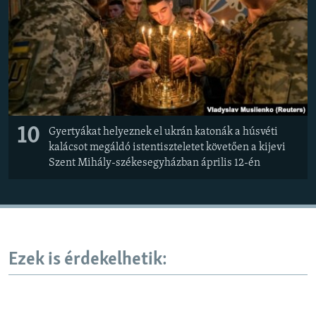
10
Gyertyákat helyeznek el ukrán katonák a húsvéti
kalácsot megáldó istentiszteletet követően a kijevi
Szent Mihály-székesegyházban április 12-én
Ezek is érdekelhetik: