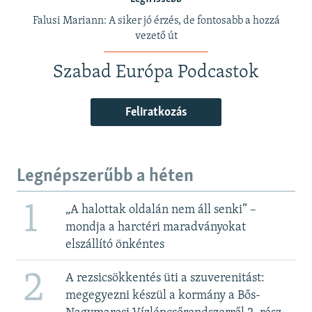
Falusi Mariann: A siker jó érzés, de fontosabb a hozzá
vezető út
Szabad Európa Podcastok
Feliratkozás
Legnépszerűbb a héten
1
„A halottak oldalán nem áll senki” –
mondja a harctéri maradványokat
elszállító önkéntes
2
A rezsicsökkentés üti a szuverenitást:
megegyezni készül a kormány a Bős-