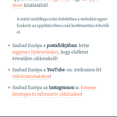
Store
kínálatából!
A stabil mobilkapcsolat érdekében a weboldal egyes
funkciói az applikációban csak korlátozottan érhetők
el.
Szabad Európa a
postafiókjában
: kérje
ingyenes hírlevelünket
, hogy elsőként
értesüljön cikkeinkről!
Szabad Európa a
YouTube
-on: iratkozzon fel
videócsatornánkra
!
Szabad Európa az
Instagramon
is:
kövesse
látványos és informatív oldalunkat
! ​