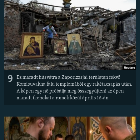
EURÓPAI UNIÓ
VILÁG
KLÍMAVÁLTOZÁS
A MÚLT TANULSÁGAI
KÖVESSEN MINKET!
9
Ez maradt húsvétra a Zaporizzsjai területen fekvő
Komisuvakha falu templomából egy rakétacsapás után.
Valamennyi RFE/RL weboldal
A képen egy nő próbálja meg összegyűjteni az épen
maradt ikonokat a romok közül április 16-án