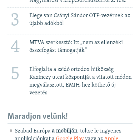
Nagymarosi Vízlépcsőrendszerről 2. rész
3
Elege van Csányi Sándor OTP-vezérnek az
újabb adókból
4
MTVA szerkesztő: Itt „nem az ellenzéki
összefogást támogatják”
5
Elfoglalta a zsidó ortodox hitközség
Kazinczy utcai központját a vitatott módon
megválasztott, EMIH-hez köthető új
vezetés
Maradjon velünk!
Szabad Európa
a mobilján
: töltse le ingyenes
applikációnkat a
Google Play
vagy az
Apple