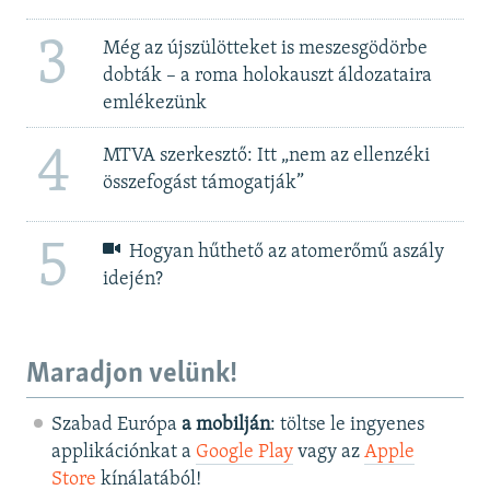
3
Még az újszülötteket is meszesgödörbe
dobták – a roma holokauszt áldozataira
emlékezünk
4
MTVA szerkesztő: Itt „nem az ellenzéki
összefogást támogatják”
5
Hogyan hűthető az atomerőmű aszály
idején?
Maradjon velünk!
Szabad Európa
a mobilján
: töltse le ingyenes
applikációnkat a
Google Play
vagy az
Apple
Store
kínálatából!