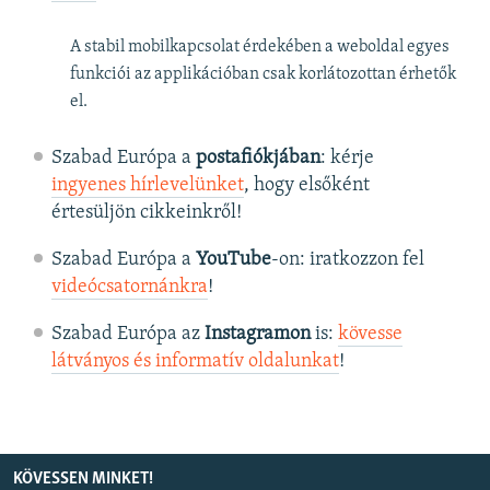
A stabil mobilkapcsolat érdekében a weboldal egyes
funkciói az applikációban csak korlátozottan érhetők
el.
Szabad Európa a
postafiókjában
: kérje
ingyenes hírlevelünket
, hogy elsőként
értesüljön cikkeinkről!
Szabad Európa a
YouTube
-on: iratkozzon fel
videócsatornánkra
!
Szabad Európa az
Instagramon
is:
kövesse
látványos és informatív oldalunkat
! ​
KÖVESSEN MINKET!