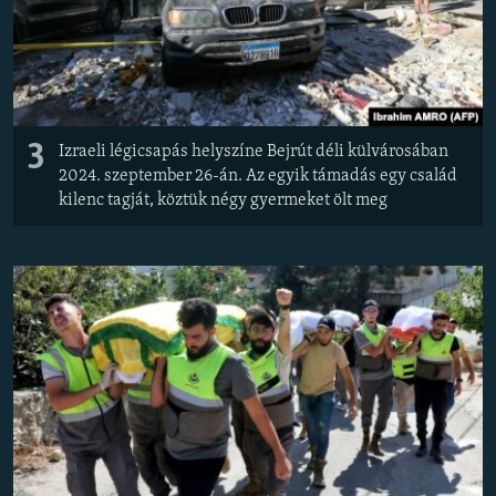
3
Izraeli légicsapás helyszíne Bejrút déli külvárosában
2024. szeptember 26-án. Az egyik támadás egy család
kilenc tagját, köztük négy gyermeket ölt meg