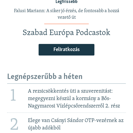
Legfrissebb
Falusi Mariann: A siker jó érzés, de fontosabb a hozzá
vezető út
Szabad Európa Podcastok
Feliratkozás
Legnépszerűbb a héten
1
A rezsicsökkentés üti a szuverenitást:
megegyezni készül a kormány a Bős-
Nagymarosi Vízlépcsőrendszerről 2. rész
2
Elege van Csányi Sándor OTP-vezérnek az
újabb adókból