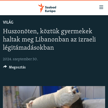
Akadálymentes
mód
Ugrás
VILÁG
a
NAPIRENDEN
Huszonöten, köztük gyermekek
fő
AKTUÁLIS
oldalra
haltak meg Libanonban az izraeli
FELIRATKOZÁS
PODCASTOK
Ugrás
légitámadásokban
a
VIDEÓK
tartalomjegyzékre
Spotify
2024. szeptember 30.
ELEMZŐ
Ugrás
a
Megosztás
NER15
Feliratkozás
keresésre
SZABADON
TÁRSADALOM
DEMOKRÁCIA
A PÉNZ NYOMÁBAN