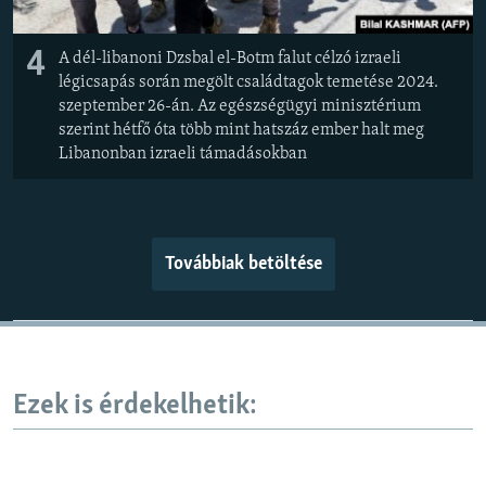
4
A dél-libanoni Dzsbal el-Botm falut célzó izraeli
légicsapás során megölt családtagok temetése 2024.
szeptember 26-án. Az egészségügyi minisztérium
szerint hétfő óta több mint hatszáz ember halt meg
Libanonban izraeli támadásokban
Továbbiak betöltése
Ezek is érdekelhetik: