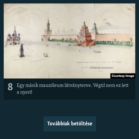
8
Egy másik mauzóleum látványterve. Végül nem ez lett
a nyerő
Továbbiak betöltése