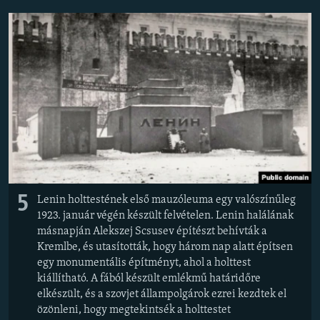
EURÓPAI UNIÓ
VILÁG
KLÍMAVÁLTOZÁS
A MÚLT TANULSÁGAI
KÖVESSEN MINKET!
Valamennyi RFE/RL weboldal
5
Lenin holttestének első mauzóleuma egy valószínűleg
1923. január végén készült felvételen. Lenin halálának
másnapján Alekszej Scsusev építészt behívták a
Kremlbe, és utasították, hogy három nap alatt építsen
egy monumentális építményt, ahol a holttest
kiállítható. A fából készült emlékmű határidőre
elkészült, és a szovjet állampolgárok ezrei kezdtek el
özönleni, hogy megtekintsék a holttestet