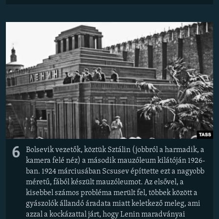
6
Bolsevik vezetők, köztük Sztálin (jobbról a harmadik, a
kamera felé néz) a második mauzóleum kilátóján 1926-
ban. 1924 márciusában Scsusev építtette ezt a nagyobb
méretű, fából készült mauzóleumot. Az elsővel, a
kisebbel számos probléma merült fel, többek között a
gyászolók állandó áradata miatt keletkező meleg, ami
azzal a kockázattal járt, hogy Lenin maradványai