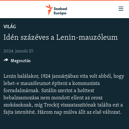
Akadálymentes
mód
Ugrás
VILÁG
a
NAPIRENDEN
Idén százéves a Lenin-mauzóleum
fő
AKTUÁLIS
oldalra
FELIRATKOZÁS
PODCASTOK
Ugrás
2024. január 27.
a
Megosztás
VIDEÓK
tartalomjegyzékre
Spotify
ELEMZŐ
Ugrás
Lenin halálakor, 1924 januárjában vita volt abból, hogy
a
NER15
lehet-e mauzóleumot építeni a kommunista
Feliratkozás
keresésre
forradalmárnak. Sztálin szerint a holttest
SZABADON
bebalzsamozása nem mondott ellent az orosz
TÁRSADALOM
szokásoknak, míg Trockij visszataszítónak találta ezt a
fajta istenítést. Három nap múlva állt az első változat.
DEMOKRÁCIA
A PÉNZ NYOMÁBAN