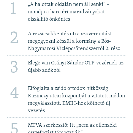
1
„A halottak oldalán nem áll senki” –
mondja a harctéri maradványokat
elszállító önkéntes
2
A rezsicsökkentés üti a szuverenitást:
megegyezni készül a kormány a Bős-
Nagymarosi Vízlépcsőrendszerről 2. rész
3
Elege van Csányi Sándor OTP-vezérnek az
újabb adókból
4
Elfoglalta a zsidó ortodox hitközség
Kazinczy utcai központját a vitatott módon
megválasztott, EMIH-hez köthető új
vezetés
5
MTVA szerkesztő: Itt „nem az ellenzéki
összefogást támogatják”