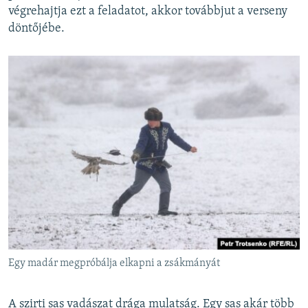
végrehajtja ezt a feladatot, akkor továbbjut a verseny
döntőjébe.
Egy madár megpróbálja elkapni a zsákmányát
A szirti sas vadászat drága mulatság. Egy sas akár több