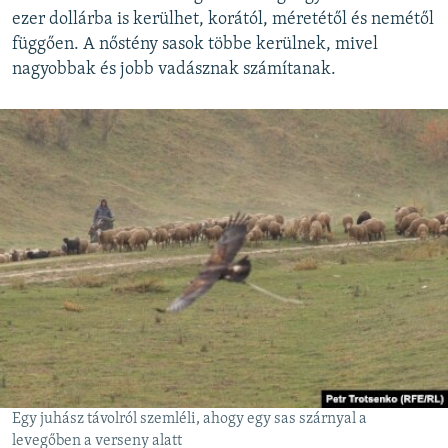
ezer dollárba is kerülhet, korától, méretétől és nemétől
függően. A nőstény sasok többe kerülnek, mivel
nagyobbak és jobb vadásznak számítanak.
Egy juhász távolról szemléli, ahogy egy sas szárnyal a
levegőben a verseny alatt