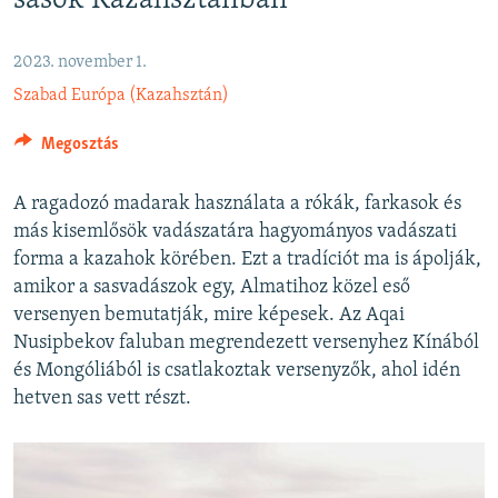
sasok Kazahsztánban
EURÓPAI UNIÓ
VILÁG
2023. november 1.
Szabad Európa (Kazahsztán)
KLÍMAVÁLTOZÁS
A MÚLT TANULSÁGAI
Megosztás
KÖVESSEN MINKET!
A ragadozó madarak használata a rókák, farkasok és
más kisemlősök vadászatára hagyományos vadászati
forma a kazahok körében. Ezt a tradíciót ma is ápolják,
amikor a sasvadászok egy, Almatihoz közel eső
Valamennyi RFE/RL weboldal
versenyen bemutatják, mire képesek. Az Aqai
Nusipbekov faluban megrendezett versenyhez Kínából
és Mongóliából is csatlakoztak versenyzők, ahol idén
hetven sas vett részt.