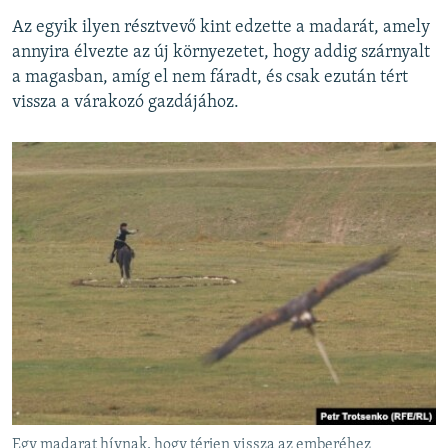
Az egyik ilyen résztvevő kint edzette a madarát, amely
annyira élvezte az új környezetet, hogy addig szárnyalt
a magasban, amíg el nem fáradt, és csak ezután tért
vissza a várakozó gazdájához.
Egy madarat hívnak, hogy térjen vissza az emberéhez