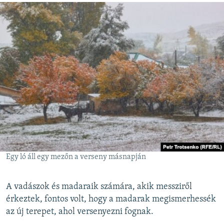
Egy ló áll egy mezőn a verseny másnapján
A vadászok és madaraik számára, akik messziről
érkeztek, fontos volt, hogy a madarak megismerhessék
az új terepet, ahol versenyezni fognak.