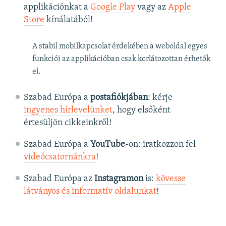
applikációnkat a
Google Play
vagy az
Apple
Store
kínálatából!
A stabil mobilkapcsolat érdekében a weboldal egyes
funkciói az applikációban csak korlátozottan érhetők
el.
Szabad Európa a
postafiókjában
: kérje
ingyenes hírlevelünket
, hogy elsőként
értesüljön cikkeinkről!
Szabad Európa a
YouTube
-on: iratkozzon fel
videócsatornánkra
!
Szabad Európa az
Instagramon
is:
kövesse
látványos és informatív oldalunkat
! ​