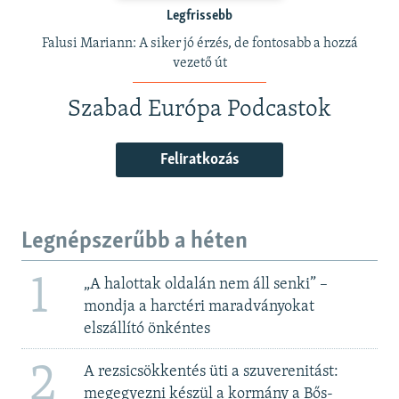
Legfrissebb
Falusi Mariann: A siker jó érzés, de fontosabb a hozzá
vezető út
Szabad Európa Podcastok
Feliratkozás
Legnépszerűbb a héten
1
„A halottak oldalán nem áll senki” –
mondja a harctéri maradványokat
elszállító önkéntes
2
A rezsicsökkentés üti a szuverenitást:
megegyezni készül a kormány a Bős-