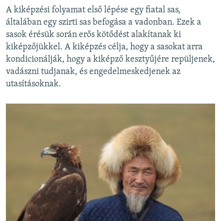
A kiképzési folyamat első lépése egy fiatal sas,
általában egy szirti sas befogása a vadonban. Ezek a
sasok érésük során erős kötődést alakítanak ki
kiképzőjükkel. A kiképzés célja, hogy a sasokat arra
kondicionálják, hogy a kiképző kesztyűjére repüljenek,
vadászni tudjanak, és engedelmeskedjenek az
utasításoknak.