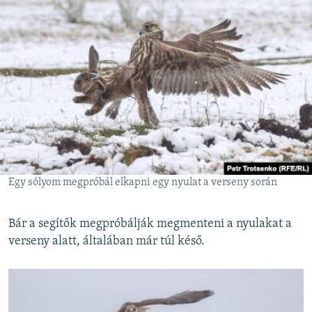
Egy sólyom megpróbál elkapni egy nyulat a verseny során
Bár a segítők megpróbálják megmenteni a nyulakat a
verseny alatt, általában már túl késő.