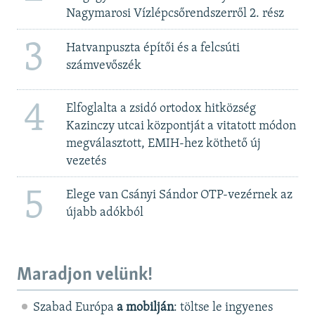
Nagymarosi Vízlépcsőrendszerről 2. rész
3
Hatvanpuszta építői és a felcsúti
számvevőszék
4
Elfoglalta a zsidó ortodox hitközség
Kazinczy utcai központját a vitatott módon
megválasztott, EMIH-hez köthető új
vezetés
5
Elege van Csányi Sándor OTP-vezérnek az
újabb adókból
Maradjon velünk!
Szabad Európa
a mobilján
: töltse le ingyenes