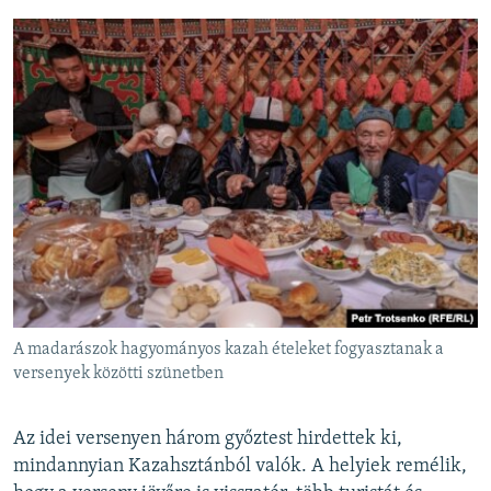
A madarászok hagyományos kazah ételeket fogyasztanak a
versenyek közötti szünetben
Az idei versenyen három győztest hirdettek ki,
mindannyian Kazahsztánból valók. A helyiek remélik,