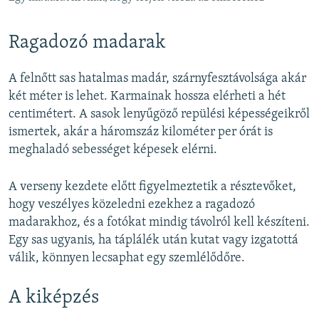
Ragadozó madarak
A felnőtt sas hatalmas madár, szárnyfesztávolsága akár
két méter is lehet. Karmainak hossza elérheti a hét
centimétert. A sasok lenyűgöző repülési képességeikről
ismertek, akár a háromszáz kilométer per órát is
meghaladó sebességet képesek elérni.
A verseny kezdete előtt figyelmeztetik a résztevőket,
hogy veszélyes közeledni ezekhez a ragadozó
madarakhoz, és a fotókat mindig távolról kell készíteni.
Egy sas ugyanis, ha táplálék után kutat vagy izgatottá
válik, könnyen lecsaphat egy szemlélődőre.
A kiképzés