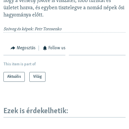
hogy a verseny jövőre is visszatér, több turistát és
üzletet hozva, és egyben tisztelegve a nomád népek ősi
hagyománya előtt.
Szöveg és képek: Petr Torosenko
Megosztás
Follow us
This item is part of
Aktuális
Világ
Ezek is érdekelhetik: