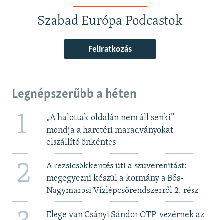
Szabad Európa Podcastok
Feliratkozás
Legnépszerűbb a héten
1
„A halottak oldalán nem áll senki” –
mondja a harctéri maradványokat
elszállító önkéntes
2
A rezsicsökkentés üti a szuverenitást:
megegyezni készül a kormány a Bős-
Nagymarosi Vízlépcsőrendszerről 2. rész
Elege van Csányi Sándor OTP-vezérnek az