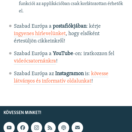
funkciói az applikációban csak korlátozottan érhetők
el.
Szabad Európa a
postafiókjában
: kérje
ingyenes hírlevelünket
, hogy elsőként
értesüljön cikkeinkről!
Szabad Európa a
YouTube
-on: iratkozzon fel
videócsatornánkra
!
Szabad Európa az
Instagramon
is:
kövesse
látványos és informatív oldalunkat
! ​
KÖVESSEN MINKET!