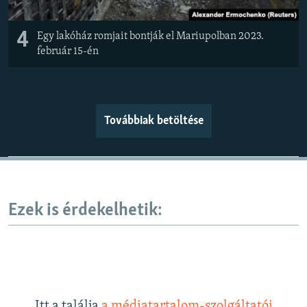
4
Egy lakóház romjait bontják el Mariupolban 2023.
február 15-én
Továbbiak betöltése
Ezek is érdekelhetik:
Itt a találja
a médiatartalom-szolgáltatói