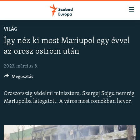
Akadálymentes
mód
Ugrás
VILÁG
a
NAPIRENDEN
Így néz ki most Mariupol egy évvel
fő
AKTUÁLIS
oldalra
az orosz ostrom után
FELIRATKOZÁS
PODCASTOK
Ugrás
a
2023. március 8.
VIDEÓK
tartalomjegyzékre
Spotify
Megosztás
ELEMZŐ
Ugrás
a
NER15
Oroszország védelmi minisztere, Szergej Sojgu nemrég
Feliratkozás
keresésre
SZABADON
Mariupolba látogatott. A város most romokban hever.
TÁRSADALOM
DEMOKRÁCIA
A PÉNZ NYOMÁBAN