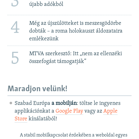
3
újabb adókból
4
Még az újszülötteket is meszesgödörbe
dobták – a roma holokauszt áldozataira
emlékezünk
5
MTVA szerkesztő: Itt „nem az ellenzéki
összefogást támogatják”
Maradjon velünk!
Szabad Európa
a mobilján
: töltse le ingyenes
applikációnkat a
Google Play
vagy az
Apple
Store
kínálatából!
A stabil mobilkapcsolat érdekében a weboldal egyes