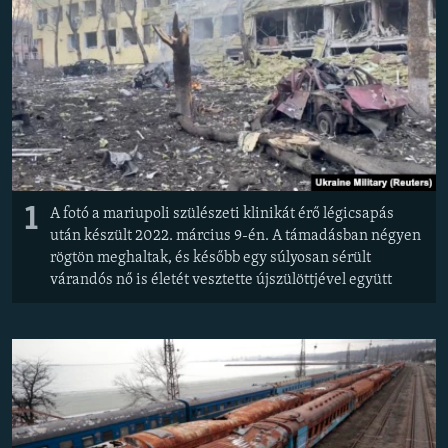
EURÓPAI UNIÓ
VILÁG
KLÍMAVÁLTOZÁS
A MÚLT TANULSÁGAI
KÖVESSEN MINKET!
1
A fotó a mariupoli szülészeti klinikát érő légicsapás
után készült 2022. március 9-én. A támadásban négyen
rögtön meghaltak, és később egy súlyosan sérült
Valamennyi RFE/RL weboldal
várandós nő is életét vesztette újszülöttjével együtt