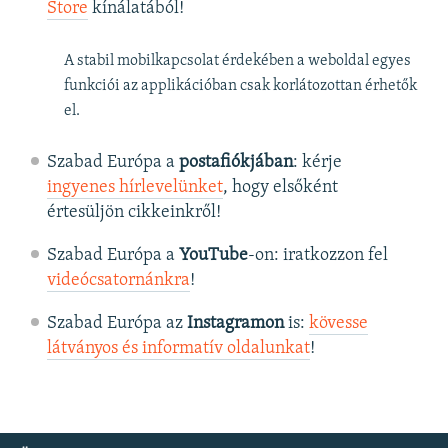
Store
kínálatából!
A stabil mobilkapcsolat érdekében a weboldal egyes
funkciói az applikációban csak korlátozottan érhetők
el.
Szabad Európa a
postafiókjában
: kérje
ingyenes hírlevelünket
, hogy elsőként
értesüljön cikkeinkről!
Szabad Európa a
YouTube
-on: iratkozzon fel
videócsatornánkra
!
Szabad Európa az
Instagramon
is:
kövesse
látványos és informatív oldalunkat
! ​