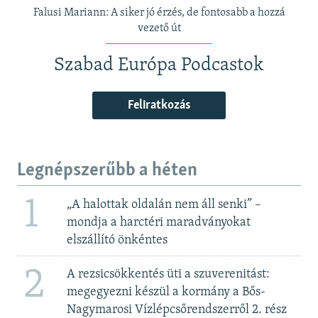
Falusi Mariann: A siker jó érzés, de fontosabb a hozzá
vezető út
Szabad Európa Podcastok
Feliratkozás
Legnépszerűbb a héten
1
„A halottak oldalán nem áll senki” –
mondja a harctéri maradványokat
elszállító önkéntes
2
A rezsicsökkentés üti a szuverenitást:
megegyezni készül a kormány a Bős-
Nagymarosi Vízlépcsőrendszerről 2. rész