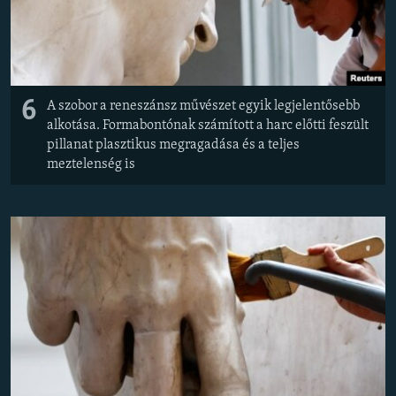
6
A szobor a reneszánsz művészet egyik legjelentősebb
alkotása. Formabontónak számított a harc előtti feszült
pillanat plasztikus megragadása és a teljes
meztelenség is