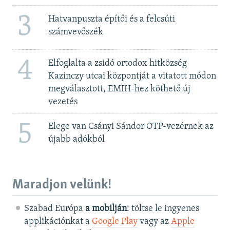
3
Hatvanpuszta építői és a felcsúti
számvevőszék
4
Elfoglalta a zsidó ortodox hitközség
Kazinczy utcai központját a vitatott módon
megválasztott, EMIH-hez köthető új
vezetés
5
Elege van Csányi Sándor OTP-vezérnek az
újabb adókból
Maradjon velünk!
Szabad Európa
a mobilján
: töltse le ingyenes
applikációnkat a
Google Play
vagy az
Apple