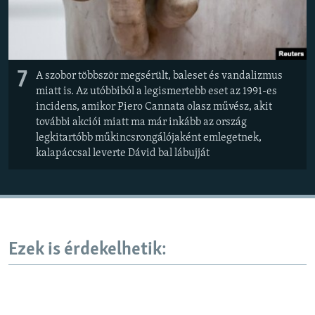
7
A szobor többször megsérült, baleset és vandalizmus
miatt is. Az utóbbiból a legismertebb eset az 1991-es
incidens, amikor Piero Cannata olasz művész, akit
további akciói miatt ma már inkább az ország
legkitartóbb műkincsrongálójaként emlegetnek,
kalapáccsal leverte Dávid bal lábujját
Ezek is érdekelhetik: