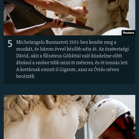
EURÓPAI UNIÓ
VILÁG
KLÍMAVÁLTOZÁS
A MÚLT TANULSÁGAI
5
Michelangelo Buonarroti 1501-ben kezdte meg a
munkát, és három évvel később adta át. Az ószövetségi
KÖVESSEN MINKET!
Dávid, akit a filiszteus Góliáttal való küzdelme előtt
ábrázol a szobor több mint öt méteres, és öt tonnás lett.
A kortársak emiatt il Gigante, azaz az Óriás néven
becézték
Valamennyi RFE/RL weboldal