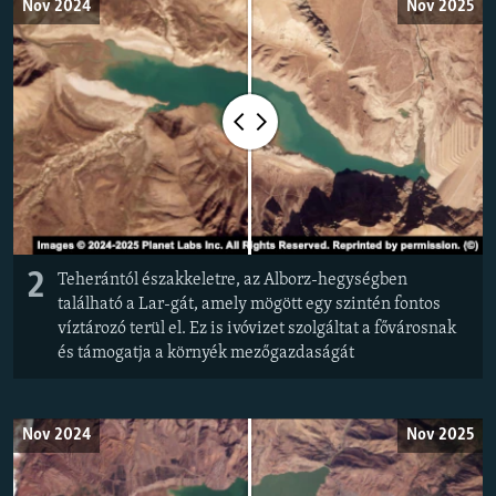
Nov 2024
Nov 2025
2
Teherántól északkeletre, az Alborz-hegységben
található a Lar-gát, amely mögött egy szintén fontos
víztározó terül el. Ez is ivóvizet szolgáltat a fővárosnak
és támogatja a környék mezőgazdaságát
Nov 2024
Nov 2025