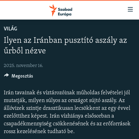
Akadálymentes
mód
Ugrás
VILÁG
a
NAPIRENDEN
Ilyen az Iránban pusztító aszály az
fő
AKTUÁLIS
oldalra
űrből nézve
FELIRATKOZÁS
PODCASTOK
Ugrás
a
2025. november 16.
VIDEÓK
tartalomjegyzékre
Spotify
Megosztás
ELEMZŐ
Ugrás
a
NER15
Irán tavainak és víztározóinak műholdas felvételei jól
Feliratkozás
keresésre
SZABADON
mutatják, milyen súlyos az országot sújtó aszály. Az
állóvizek szintje drasztikusan lecsökkent az egy évvel
TÁRSADALOM
ezelőttihez képest. Irán vízhiánya elsősorban a
DEMOKRÁCIA
csapadékmennyiség csökkenésének és az erőforrások
rossz kezelésének tudható be.
A PÉNZ NYOMÁBAN