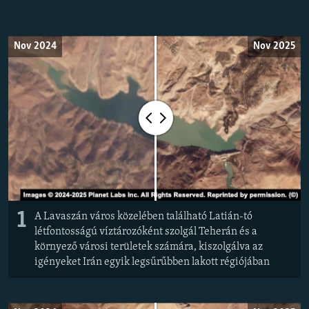
EURÓPAI UNIÓ
VILÁG
Nov 2024
Nov 2025
KLÍMAVÁLTOZÁS
A MÚLT TANULSÁGAI
KÖVESSEN MINKET!
Valamennyi RFE/RL weboldal
1
A Lavaszán város közelében található Latián-tó
létfontosságú víztározóként szolgál Teherán és a
környező városi területek számára, kiszolgálva az
igényeket Irán egyik legsűrűbben lakott régiójában