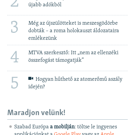
2
újabb adókból
3
Még az újszülötteket is meszesgödörbe
dobták – a roma holokauszt áldozataira
emlékezünk
4
MTVA szerkesztő: Itt „nem az ellenzéki
összefogást támogatják”
5
Hogyan hűthető az atomerőmű aszály
idején?
Maradjon velünk!
Szabad Európa
a mobilján
: töltse le ingyenes
applikációnkat a
Google Play
vagy az
Apple