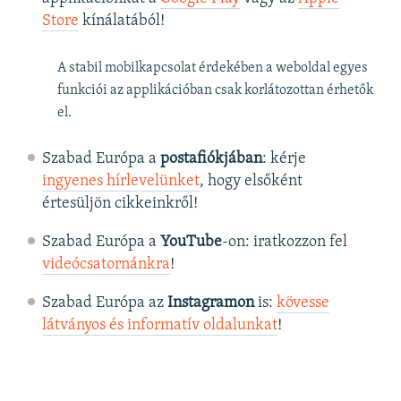
Store
kínálatából!
A stabil mobilkapcsolat érdekében a weboldal egyes
funkciói az applikációban csak korlátozottan érhetők
el.
Szabad Európa a
postafiókjában
: kérje
ingyenes hírlevelünket
, hogy elsőként
értesüljön cikkeinkről!
Szabad Európa a
YouTube
-on: iratkozzon fel
videócsatornánkra
!
Szabad Európa az
Instagramon
is:
kövesse
látványos és informatív oldalunkat
! ​