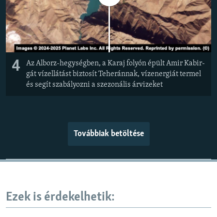
4
Az Alborz-hegységben, a Karaj folyón épült Amir Kabir-
gát vízellátást biztosít Teheránnak, vízenergiát termel
és segít szabályozni a szezonális árvizeket
Továbbiak betöltése
Ezek is érdekelhetik: