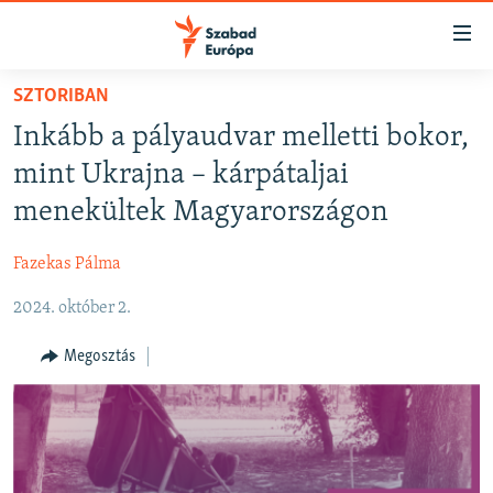
Akadálymentes
mód
Ugrás
SZTORIBAN
a
NAPIRENDEN
Inkább a pályaudvar melletti bokor,
fő
AKTUÁLIS
oldalra
mint Ukrajna – kárpátaljai
PODCASTOK
Ugrás
menekültek Magyarországon
a
VIDEÓK
tartalomjegyzékre
Fazekas Pálma
ELEMZŐ
Ugrás
a
2024. október 2.
NER15
keresésre
SZABADON
Megosztás
TÁRSADALOM
DEMOKRÁCIA
A PÉNZ NYOMÁBAN