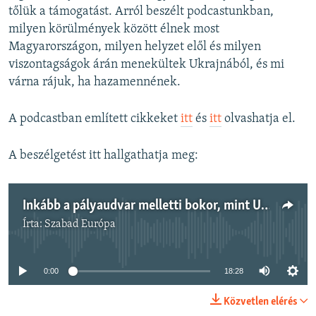
tőlük a támogatást. Arról beszélt podcastunkban,
milyen körülmények között élnek most
Magyarországon, milyen helyzet elől és milyen
viszontagságok árán menekültek Ukrajnából, és mi
várna rájuk, ha hazamennének.
A podcastban említett cikkeket
itt
és
itt
olvashatja el.
A beszélgetést itt hallgathatja meg:
Inkább a pályaudvar melletti bokor, mint Ukrajna – kárpátaljai menekültek Magyarországon
Írta:
Szabad Európa
Jelenleg nincs elérhető tartalom
0:00
18:28
Közvetlen elérés