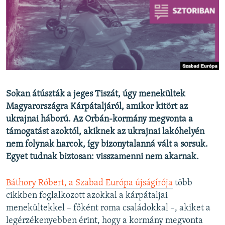
EURÓPAI UNIÓ
VILÁG
KLÍMAVÁLTOZÁS
A MÚLT TANULSÁGAI
KÖVESSEN MINKET!
Sokan átúszták a jeges Tiszát, úgy menekültek
Magyarországra Kárpátaljáról, amikor kitört az
ukrajnai háború. Az Orbán-kormány megvonta a
támogatást azoktól, akiknek az ukrajnai lakóhelyén
Valamennyi RFE/RL weboldal
nem folynak harcok, így bizonytalanná vált a sorsuk.
Egyet tudnak biztosan: visszamenni nem akarnak.
Báthory Róbert, a Szabad Európa újságírója
több
cikkben foglalkozott azokkal a kárpátaljai
menekültekkel – főként roma családokkal –, akiket a
legérzékenyebben érint, hogy a kormány megvonta