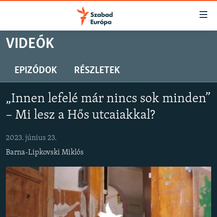
Akadálymentes
mód
Ugrás
VIDEÓK
a
NAPIRENDEN
fő
AKTUÁLIS
EPIZÓDOK
RÉSZLETEK
oldalra
PODCASTOK
Ugrás
„Innen lefelé már nincs sok minden”
a
VIDEÓK
tartalomjegyzékre
– Mi lesz a Hős utcaiakkal?
ELEMZŐ
Ugrás
a
2023. június 23.
NER15
keresésre
Barna-Lipkovski Miklós
SZABADON
TÁRSADALOM
DEMOKRÁCIA
A PÉNZ NYOMÁBAN