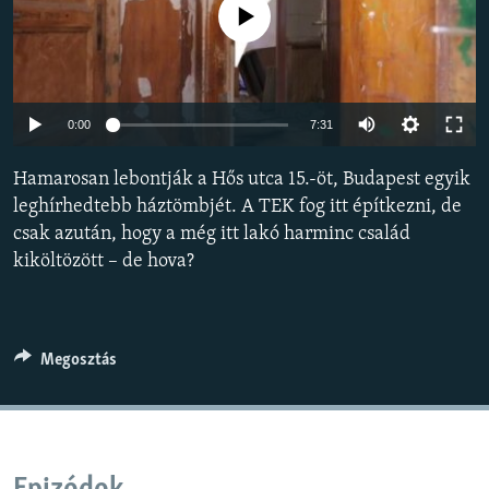
Jelenleg nincs elérhető tartalom
EURÓPAI UNIÓ
VILÁG
KLÍMAVÁLTOZÁS
Auto
0:00
7:31
A MÚLT TANULSÁGAI
240p
Hamarosan lebontják a Hős utca 15.-öt, Budapest egyik
KÖVESSEN MINKET!
360p
leghírhedtebb háztömbjét. A TEK fog itt építkezni, de
csak azután, hogy a még itt lakó harminc család
480p
Auto
240p
360p
480p
kiköltözött – de hova?
720p
Valamennyi RFE/RL weboldal
720p
1080p
1080p
Megosztás