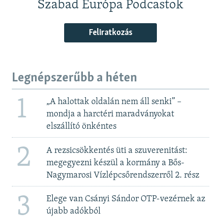
Szabad Európa Podcastok
Feliratkozás
Legnépszerűbb a héten
1
„A halottak oldalán nem áll senki” –
mondja a harctéri maradványokat
elszállító önkéntes
2
A rezsicsökkentés üti a szuverenitást:
megegyezni készül a kormány a Bős-
Nagymarosi Vízlépcsőrendszerről 2. rész
3
Elege van Csányi Sándor OTP-vezérnek az
újabb adókból