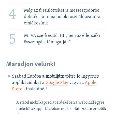
4
Még az újszülötteket is meszesgödörbe
dobták – a roma holokauszt áldozataira
emlékezünk
5
MTVA szerkesztő: Itt „nem az ellenzéki
összefogást támogatják”
Maradjon velünk!
Szabad Európa
a mobilján
: töltse le ingyenes
applikációnkat a
Google Play
vagy az
Apple
Store
kínálatából!
A stabil mobilkapcsolat érdekében a weboldal egyes
funkciói az applikációban csak korlátozottan érhetők