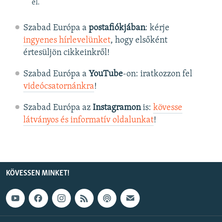
el.
Szabad Európa a
postafiókjában
: kérje
ingyenes hírlevelünket
, hogy elsőként
értesüljön cikkeinkről!
Szabad Európa a
YouTube
-on: iratkozzon fel
videócsatornánkra
!
Szabad Európa az
Instagramon
is:
kövesse
látványos és informatív oldalunkat
! ​
KÖVESSEN MINKET!