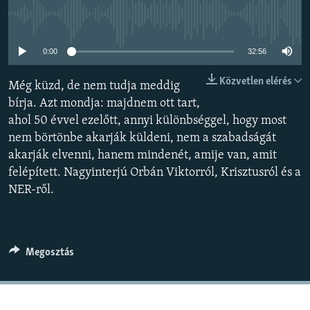
EURÓPAI UNIÓ
Jelenleg nincs elérhető tartalom
VILÁG
0:00
32:56
KLÍMAVÁLTOZÁS
Közvetlen elérés
Még küzd, de nem tudja meddig
A MÚLT TANULSÁGAI
bírja. Azt mondja: majdnem ott tart,
ahol 50 évvel ezelőtt, annyi különbséggel, hogy most
KÖVESSEN MINKET!
nem börtönbe akarják küldeni, nem a szabadságát
akarják elvenni, hanem mindenét, amije van, amit
felépített. Nagyinterjú Orbán Viktorról, Krisztusról és a
Valamennyi RFE/RL weboldal
NER-ről.
Megosztás