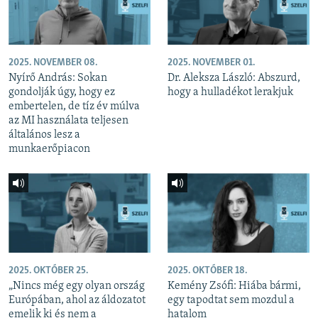
2025. NOVEMBER 08.
2025. NOVEMBER 01.
Nyírő András: Sokan
Dr. Aleksza László: Abszurd,
gondolják úgy, hogy ez
hogy a hulladékot lerakjuk
embertelen, de tíz év múlva
az MI használata teljesen
általános lesz a
munkaerőpiacon
2025. OKTÓBER 25.
2025. OKTÓBER 18.
„Nincs még egy olyan ország
Kemény Zsófi: Hiába bármi,
Európában, ahol az áldozatot
egy tapodtat sem mozdul a
emelik ki és nem a
hatalom