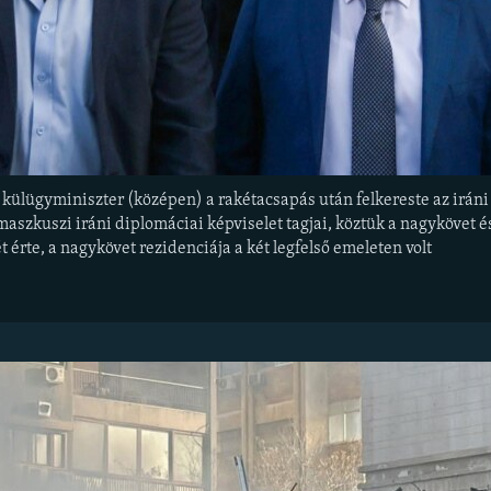
 külügyminiszter (középen) a rakétacsapás után felkereste az iráni 
amaszkuszi iráni diplomáciai képviselet tagjai, köztük a nagykövet 
t érte, a nagykövet rezidenciája a két legfelső emeleten volt