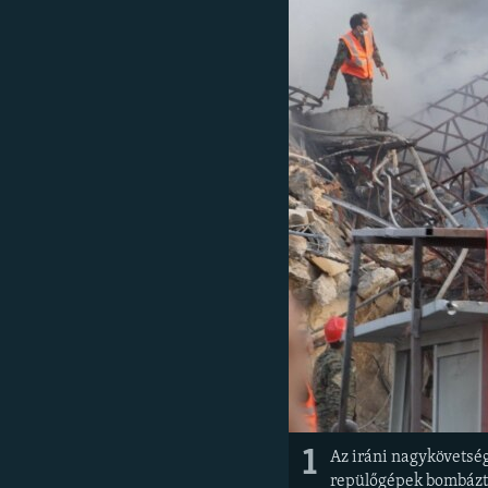
EURÓPAI UNIÓ
VILÁG
KLÍMAVÁLTOZÁS
A MÚLT TANULSÁGAI
1
Az iráni nagykövetség
repülőgépek bombáztá