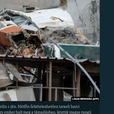
is 1-jén. Hétfőn feltételezhetően izraeli harci
egy ember halt meg a támadásban, köztük magas rangú