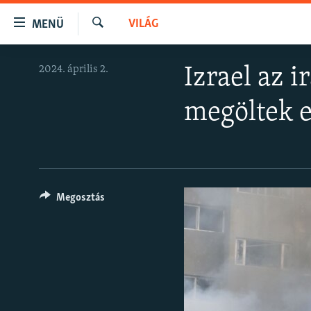
Akadálymentes
VILÁG
MENÜ
mód
Keresés
Ugrás
NAPIRENDEN
2024. április 2.
Izrael az 
a
AKTUÁLIS
fő
megöltek e
oldalra
PODCASTOK
Ugrás
VIDEÓK
a
tartalomjegyzékre
ELEMZŐ
Ugrás
NER15
a
Megosztás
keresésre
SZABADON
TÁRSADALOM
DEMOKRÁCIA
A PÉNZ NYOMÁBAN