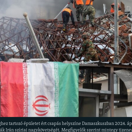
hez tartozó épületet ért csapás helyszíne Damaszkuszban 2024. ápril
k Irán szíriai nagykövetségét. Megfigyelők szerint mintegy tizen