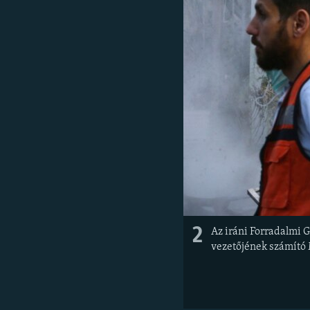
2
Az iráni Forradalmi 
vezetőjének számító 