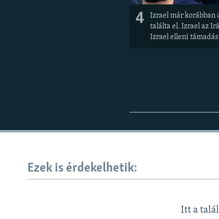
4
Izrael már korábban c
találta el. Izrael az
Izrael elleni támadá
Ezek is érdekelhetik:
Itt a talá