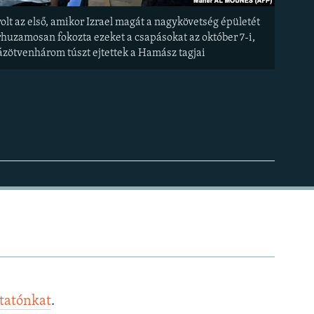
volt az első, amikor Izrael magát a nagykövetség épületét
párhuzamosan fokozta ezeket a csapásokat az október 7-i,
zázötvenhárom túszt ejtettek a Hamász tagjai
ztatónkat
.