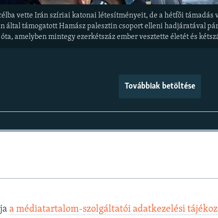
élba vette Irán szíriai katonai létesítményeit, de a hétfői támadás 
 Irán által támogatott Hamász palesztin csoport elleni hadjáratával 
s óta, amelyben mintegy ezerkétszáz ember vesztette életét és kéts
Továbbiak betöltése
lja
a médiatartalom-szolgáltatói adatkezelési tájéko