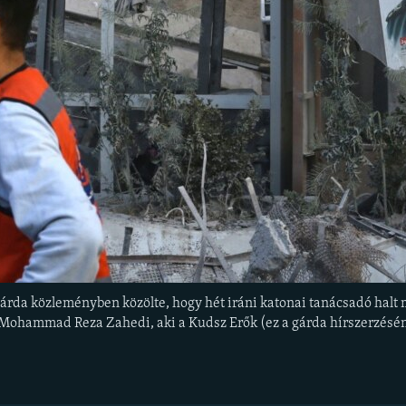
Gárda közleményben közölte, hogy hét iráni katonai tanácsadó halt
Mohammad Reza Zahedi, aki a Kudsz Erők (ez a gárda hírszerzéséne