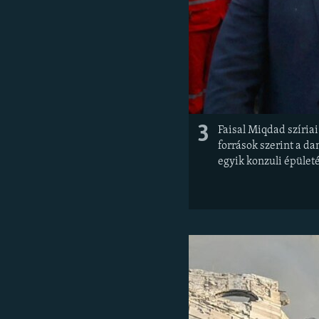
3
Faisal Miqdad szíriai
források szerint a d
egyik konzuli épületé