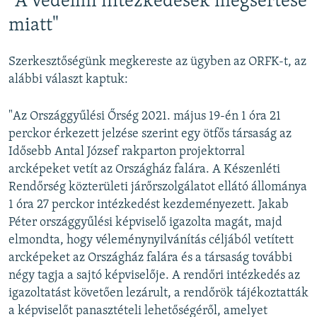
"A védelmi intézkedések megsértése
miatt"
Szerkesztőségünk megkereste az ügyben az ORFK-t, az
alábbi választ kaptuk:
"Az Országgyűlési Őrség 2021. május 19-én 1 óra 21
perckor érkezett jelzése szerint egy ötfős társaság az
Idősebb Antal József rakparton projektorral
arcképeket vetít az Országház falára. A Készenléti
Rendőrség közterületi járőrszolgálatot ellátó állománya
1 óra 27 perckor intézkedést kezdeményezett. Jakab
Péter országgyűlési képviselő igazolta magát, majd
elmondta, hogy véleménynyilvánítás céljából vetített
arcképeket az Országház falára és a társaság további
négy tagja a sajtó képviselője. A rendőri intézkedés az
igazoltatást követően lezárult, a rendőrök tájékoztatták
a képviselőt panasztételi lehetőségéről, amelyet