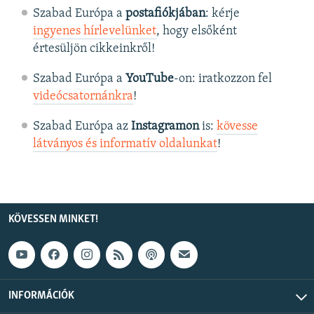
Szabad Európa a
postafiókjában
: kérje
ingyenes hírlevelünket
, hogy elsőként
értesüljön cikkeinkről!
Szabad Európa a
YouTube
-on: iratkozzon fel
videócsatornánkra
!
Szabad Európa az
Instagramon
is:
kövesse
látványos és informatív oldalunkat
! ​
KÖVESSEN MINKET!
INFORMÁCIÓK