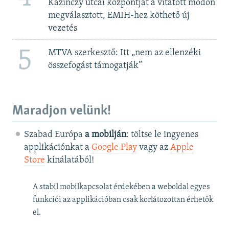
Kazinczy utcai központját a vitatott módon
megválasztott, EMIH-hez köthető új
vezetés
5
MTVA szerkesztő: Itt „nem az ellenzéki
összefogást támogatják”
Maradjon velünk!
Szabad Európa
a mobilján
: töltse le ingyenes
applikációnkat a
Google Play
vagy az
Apple
Store
kínálatából!
A stabil mobilkapcsolat érdekében a weboldal egyes
funkciói az applikációban csak korlátozottan érhetők
el.