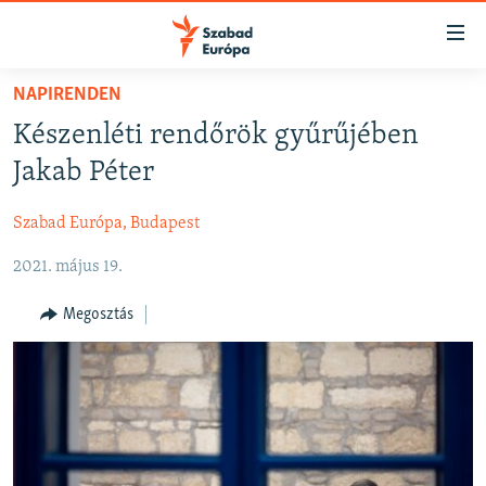
Akadálymentes
mód
Ugrás
NAPIRENDEN
a
NAPIRENDEN
Készenléti rendőrök gyűrűjében
fő
AKTUÁLIS
oldalra
Jakab Péter
FELIRATKOZÁS
PODCASTOK
Ugrás
a
Szabad Európa, Budapest
VIDEÓK
tartalomjegyzékre
Spotify
2021. május 19.
ELEMZŐ
Ugrás
a
NER15
Megosztás
Feliratkozás
keresésre
SZABADON
TÁRSADALOM
DEMOKRÁCIA
A PÉNZ NYOMÁBAN