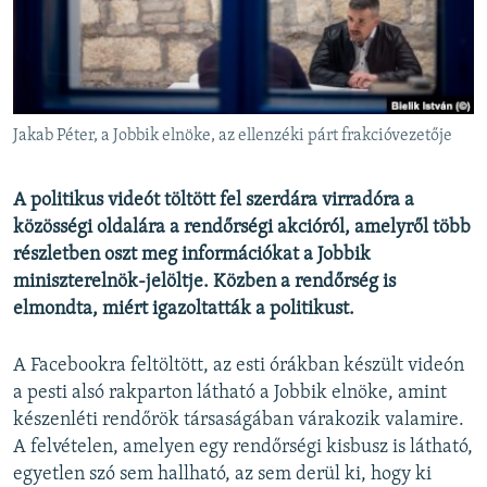
EURÓPAI UNIÓ
VILÁG
KLÍMAVÁLTOZÁS
A MÚLT TANULSÁGAI
Jakab Péter, a Jobbik elnöke, az ellenzéki párt frakcióvezetője
KÖVESSEN MINKET!
A politikus videót töltött fel szerdára virradóra a
közösségi oldalára a rendőrségi akcióról, amelyről több
részletben oszt meg információkat a Jobbik
miniszterelnök-jelöltje. Közben a rendőrség is
Valamennyi RFE/RL weboldal
elmondta, miért igazoltatták a politikust.
A Facebookra feltöltött, az esti órákban készült videón
a pesti alsó rakparton látható a Jobbik elnöke, amint
készenléti rendőrök társaságában várakozik valamire.
A felvételen, amelyen egy rendőrségi kisbusz is látható,
egyetlen szó sem hallható, az sem derül ki, hogy ki