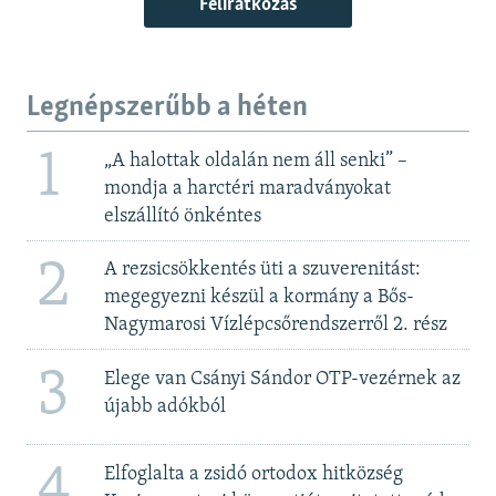
Feliratkozás
Legnépszerűbb a héten
1
„A halottak oldalán nem áll senki” –
mondja a harctéri maradványokat
elszállító önkéntes
2
A rezsicsökkentés üti a szuverenitást:
megegyezni készül a kormány a Bős-
Nagymarosi Vízlépcsőrendszerről 2. rész
3
Elege van Csányi Sándor OTP-vezérnek az
újabb adókból
4
Elfoglalta a zsidó ortodox hitközség