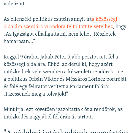
videózott.
Az ellenzéki politikus csupán annyit írt
a közösségi
oldalára szerdára virradóra feltöltött felvételhez
, hogy
„Az igazságot elhallgattatni, nem lehet! Részletek
hamarosan...”
Reggel 9 órakor Jakab Péter újabb posztot tett fel a
közösségi oldalára. Ebből az derül ki, hogy azért
intézkedtek vele szemben a készenléti rendőrök, mert
a politikus Orbán Viktor és Mészáros Lőrincz portréját
és fölé egy feliratot vetített a Parlament falára:
„Fizessenek meg a tolvajok!”
Mint írja, ezt követően igazoltatták őt a rendőrök, az
intézkedés nagyjából fél órán át tartott.