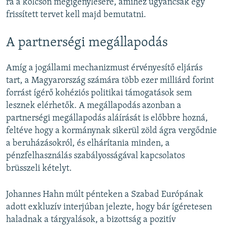
rá a kölcsön megigénylésére, amihez ugyancsak egy
frissített tervet kell majd bemutatni.
A partnerségi megállapodás
Amíg a jogállami mechanizmust érvényesítő eljárás
tart, a Magyarország számára több ezer milliárd forint
forrást ígérő kohéziós politikai támogatások sem
lesznek elérhetők. A megállapodás azonban a
partnerségi megállapodás aláírását is előbbre hozná,
feltéve hogy a kormánynak sikerül zöld ágra vergődnie
a beruházásokról, és elhárítania minden, a
pénzfelhasználás szabályosságával kapcsolatos
brüsszeli kételyt.
Johannes Hahn múlt pénteken a Szabad Európának
adott exkluzív interjúban jelezte, hogy bár ígéretesen
haladnak a tárgyalások, a bizottság a pozitív