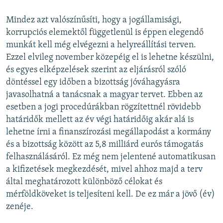
Mindez azt valószínűsíti, hogy a jogállamisági,
korrupciós elemektől függetlenül is éppen elegendő
munkát kell még elvégezni a helyreállítási terven.
Ezzel elvileg november közepéig el is lehetne készülni,
és egyes elképzelések szerint az eljárásról szóló
döntéssel egy időben a bizottság jóváhagyásra
javasolhatná a tanácsnak a magyar tervet. Ebben az
esetben a jogi procedúrákban rögzítettnél rövidebb
határidők mellett az év végi határidőig akár alá is
lehetne írni a finanszírozási megállapodást a kormány
és a bizottság között az 5,8 milliárd eurós támogatás
felhasználásáról. Ez még nem jelentené automatikusan
a kifizetések megkezdését, mivel ahhoz majd a terv
által meghatározott különböző célokat és
mérföldköveket is teljesíteni kell. De ez már a jövő (év)
zenéje.