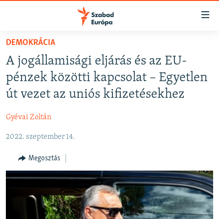
Akadálymentes
mód
Ugrás
DEMOKRÁCIA
a
NAPIRENDEN
A jogállamisági eljárás és az EU-
fő
AKTUÁLIS
oldalra
pénzek közötti kapcsolat – Egyetlen
FELIRATKOZÁS
PODCASTOK
Ugrás
út vezet az uniós kifizetésekhez
a
VIDEÓK
tartalomjegyzékre
Gyévai Zoltán
Spotify
ELEMZŐ
Ugrás
a
2022. szeptember 14.
NER15
Feliratkozás
keresésre
SZABADON
Megosztás
TÁRSADALOM
DEMOKRÁCIA
A PÉNZ NYOMÁBAN