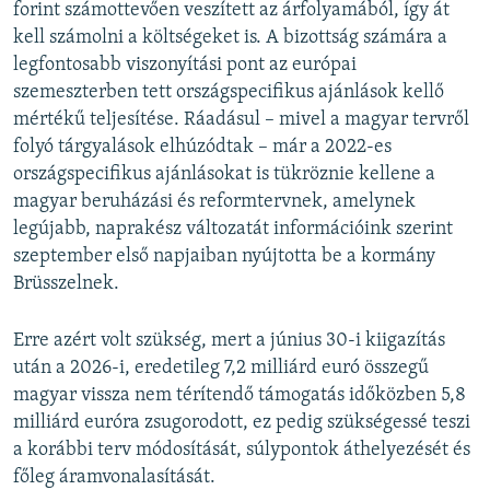
forint számottevően veszített az árfolyamából, így át
kell számolni a költségeket is. A bizottság számára a
legfontosabb viszonyítási pont az európai
szemeszterben tett országspecifikus ajánlások kellő
mértékű teljesítése. Ráadásul – mivel a magyar tervről
folyó tárgyalások elhúzódtak – már a 2022-es
országspecifikus ajánlásokat is tükröznie kellene a
magyar beruházási és reformtervnek, amelynek
legújabb, naprakész változatát információink szerint
szeptember első napjaiban nyújtotta be a kormány
Brüsszelnek.
Erre azért volt szükség, mert a június 30-i kiigazítás
után a 2026-i, eredetileg 7,2 milliárd euró összegű
magyar vissza nem térítendő támogatás időközben 5,8
milliárd euróra zsugorodott, ez pedig szükségessé teszi
a korábbi terv módosítását, súlypontok áthelyezését és
főleg áramvonalasítását.