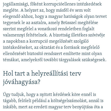
jogállamisági, főként korrupcióellenes intézkedések
megléte. A helyzet az, hogy másfél év sem volt
elegendő ahhoz, hogy a magyar hatóságok olyan tervet
tegyenek le az asztalra, amely Brüsszel megítélése
szerint megfelel a vonatkozó rendeletben foglalt
valamennyi feltételnek. A bizottság illetékes szóvivője
a napokban a korrupció megelőzését szolgáló
intézkedéseket, az oktatást és a források megfelelő
ellenőrzését biztosító rendszert említette mint olyan
témákat, amelyekről további tárgyalások szükségesek.
Hol tart a helyreállítási terv
jóváhagyása?
Úgy tudjuk, hogy a nyitott kérdések köre ennél is
tágabb, felöleli például a költségelszámolást, annál is
inkább, mert az eredeti magyar terv benyújtása óta a