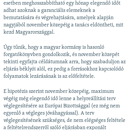
esetben meghosszabbítható egy hónap elegendő időt
adhat azoknak a garanciális elemeknek a
bemutatására és végrehajtására, amelyek alapján
nagyjából november közepéig a tanács eldöntheti, mit
kezd Magyarországgal.
Úgy tűnik, hogy a magyar kormány is hasonló
forgatókönyvben gondolkozik, és november közepét
tekinti egyfajta céldátumnak arra, hogy szabaduljon az
eljárás béklyói alól, ez pedig a forrásokhoz kapcsolódó
folyamatok lezárásának is az előfeltétele.
E hipotézis szerint november közepéig, maximum
végéig még elegendő idő lenne a helyreállítási terv
véglegesítésére az Európai Bizottsággal (ez még nem
egyenlő a végleges jóváhagyással). A terv
véglegesítésének szükséges, de nem elégséges feltétele
a feltételrendszerről szóló eljárásban exponált