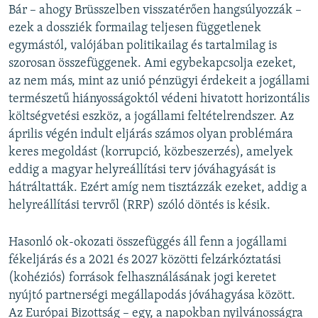
Bár – ahogy Brüsszelben visszatérően hangsúlyozzák –
ezek a dossziék formailag teljesen függetlenek
egymástól, valójában politikailag és tartalmilag is
szorosan összefüggenek. Ami egybekapcsolja ezeket,
az nem más, mint az unió pénzügyi érdekeit a jogállami
természetű hiányosságoktól védeni hivatott horizontális
költségvetési eszköz, a jogállami feltételrendszer. Az
április végén indult eljárás számos olyan problémára
keres megoldást (korrupció, közbeszerzés), amelyek
eddig a magyar helyreállítási terv jóváhagyását is
hátráltatták. Ezért amíg nem tisztázzák ezeket, addig a
helyreállítási tervről (RRP) szóló döntés is késik.
Hasonló ok-okozati összefüggés áll fenn a jogállami
fékeljárás és a 2021 és 2027 közötti felzárkóztatási
(kohéziós) források felhasználásának jogi keretet
nyújtó partnerségi megállapodás jóváhagyása között.
Az Európai Bizottság – egy, a napokban nyilvánosságra