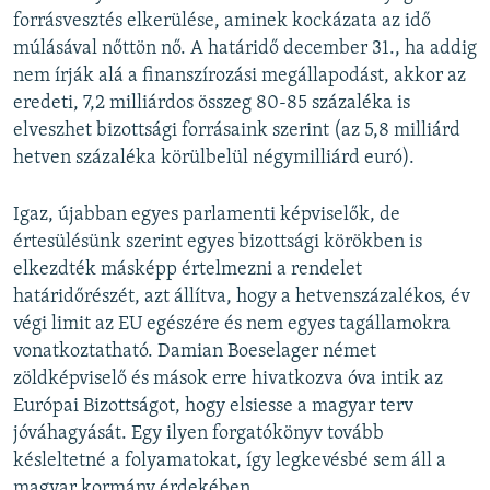
forrásvesztés elkerülése, aminek kockázata az idő
múlásával nőttön nő. A határidő december 31., ha addig
nem írják alá a finanszírozási megállapodást, akkor az
eredeti, 7,2 milliárdos összeg 80-85 százaléka is
elveszhet bizottsági forrásaink szerint (az 5,8 milliárd
hetven százaléka körülbelül négymilliárd euró).
Igaz, újabban egyes parlamenti képviselők, de
értesülésünk szerint egyes bizottsági körökben is
elkezdték másképp értelmezni a rendelet
határidőrészét, azt állítva, hogy a hetvenszázalékos, év
végi limit az EU egészére és nem egyes tagállamokra
vonatkoztatható. Damian Boeselager német
zöldképviselő és mások erre hivatkozva óva intik az
Európai Bizottságot, hogy elsiesse a magyar terv
jóváhagyását. Egy ilyen forgatókönyv tovább
késleltetné a folyamatokat, így legkevésbé sem áll a
magyar kormány érdekében.