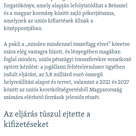
forgatókönyv, amely alapján lefolytatódhat a Brüsszel
és a magyar kormány között zajló pókerjátszma,
amelynek az uniós kifizetések állnak a
középpontjában.
A pakli a „minden mindennel összefügg elvet” követve
mára elég vastagra hízott, és lényegében magában
foglal minden, uniós pénzügyi transzferekre vonatkozó
nyitott kérdést: a jogállami feltételrendszer ügyében
indult eljárást, az 5,8 milliárd euró összegű
helyreállítási alapot és tervet, valamint a 2021 és 2027
között az uniós keretköltségvetésből Magyarország
számára elérhető források jelentős részét.
Az eljárás túszul ejtette a
kifizetéseket