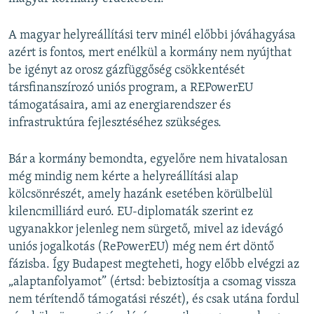
A magyar helyreállítási terv minél előbbi jóváhagyása
azért is fontos, mert enélkül a kormány nem nyújthat
be igényt az orosz gázfüggőség csökkentését
társfinanszírozó uniós program, a REPowerEU
támogatásaira, ami az energiarendszer és
infrastruktúra fejlesztéséhez szükséges.
Bár a kormány bemondta, egyelőre nem hivatalosan
még mindig nem kérte a helyreállítási alap
kölcsönrészét, amely hazánk esetében körülbelül
kilencmilliárd euró. EU-diplomaták szerint ez
ugyanakkor jelenleg nem sürgető, mivel az idevágó
uniós jogalkotás (RePowerEU) még nem ért döntő
fázisba. Így Budapest megteheti, hogy előbb elvégzi az
„alaptanfolyamot” (értsd: bebiztosítja a csomag vissza
nem térítendő támogatási részét), és csak utána fordul