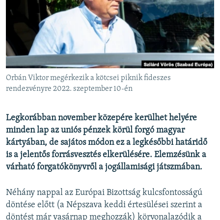
EURÓPAI UNIÓ
VILÁG
KLÍMAVÁLTOZÁS
A MÚLT TANULSÁGAI
Orbán Viktor megérkezik a kötcsei piknik fideszes
KÖVESSEN MINKET!
rendezvényre 2022. szeptember 10-én
Legkorábban november közepére kerülhet helyére
minden lap az uniós pénzek körül forgó magyar
Valamennyi RFE/RL weboldal
kártyában, de sajátos módon ez a legkésőbbi határidő
is a jelentős forrásvesztés elkerülésére. Elemzésünk a
várható forgatókönyvről a jogállamisági játszmában.
Néhány nappal az Európai Bizottság kulcsfontosságú
döntése előtt (a Népszava keddi értesülései szerint a
döntést már vasárnap meghozzák) körvonalazódik a