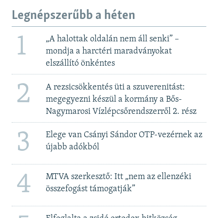
Legnépszerűbb a héten
1
„A halottak oldalán nem áll senki” –
mondja a harctéri maradványokat
elszállító önkéntes
2
A rezsicsökkentés üti a szuverenitást:
megegyezni készül a kormány a Bős-
Nagymarosi Vízlépcsőrendszerről 2. rész
3
Elege van Csányi Sándor OTP-vezérnek az
újabb adókból
4
MTVA szerkesztő: Itt „nem az ellenzéki
összefogást támogatják”