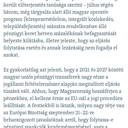
került előterjesztés tanúsága szerint – július végén
három, még tárgyalás alatt álló magyar operatív
program (környezetvédelem, integrált közlekedés,
településfejlesztés) számára rendelkezésre álló
pénzügyi keret hetven százalékának befagyasztását
helyezte kilátásba, illetve jelezte, hogy az eljárás
folytatása esetén és annak lezárásáig nem fogadja el
azokat.
Ez gyakorlatilag azt jelenti, hogy a 2021 és 2027 közötti
magyar uniós pénzügyi transzferek nagy része a
jogállami feltételrendszer alapján megindított eljárás
túszává vált. Ahhoz, hogy Magyarország hozzáférjen a
pénzekhez, el kellene érnie az EU-nál a jogi procedúra
leállítását. A fentiekből is látszik, milyen nagy tétje van
az Európai Bizottság szeptember 21–22-re
beharangozott javaslatának arról, hogy folytassa-e
pénzügyi szankciók kezdeményezésével, vagy a