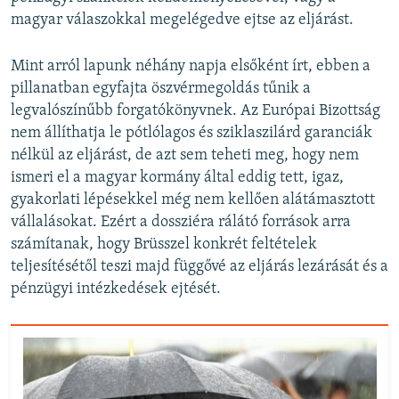
magyar válaszokkal megelégedve ejtse az eljárást.
Mint arról lapunk néhány napja elsőként írt, ebben a
pillanatban egyfajta öszvérmegoldás tűnik a
legvalószínűbb forgatókönyvnek. Az Európai Bizottság
nem állíthatja le pótlólagos és sziklaszilárd garanciák
nélkül az eljárást, de azt sem teheti meg, hogy nem
ismeri el a magyar kormány által eddig tett, igaz,
gyakorlati lépésekkel még nem kellően alátámasztott
vállalásokat. Ezért a dossziéra rálátó források arra
számítanak, hogy Brüsszel konkrét feltételek
teljesítésétől teszi majd függővé az eljárás lezárását és a
pénzügyi intézkedések ejtését.