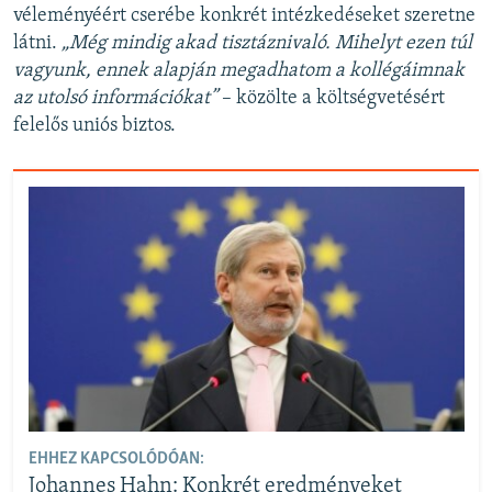
véleményéért cserébe konkrét intézkedéseket szeretne
látni.
„Még mindig akad tisztáznivaló. Mihelyt ezen túl
vagyunk, ennek alapján megadhatom a kollégáimnak
az utolsó információkat”
– közölte a költségvetésért
felelős uniós biztos.
EHHEZ KAPCSOLÓDÓAN:
Johannes Hahn: Konkrét eredményeket