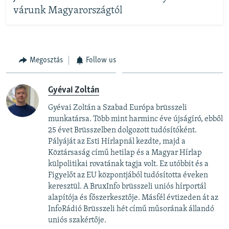
várunk Magyarországtól
Megosztás
Follow us
Gyévai Zoltán
Gyévai Zoltán a Szabad Európa brüsszeli
munkatársa. Több mint harminc éve újságíró, ebből
25 évet Brüsszelben dolgozott tudósítóként.
Pályáját az Esti Hírlapnál kezdte, majd a
Köztársaság című hetilap és a Magyar Hírlap
külpolitikai rovatának tagja volt. Ez utóbbit és a
Figyelőt az EU központjából tudósította éveken
keresztül. A BruxInfo brüsszeli uniós hírportál
alapítója és főszerkesztője. Másfél évtizeden át az
InfoRádió Brüsszeli hét című műsorának állandó
uniós szakértője.