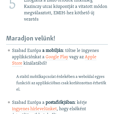
5
Elfoglalta a zsidó ortodox hitközség
Kazinczy utcai központját a vitatott módon
megválasztott, EMIH-hez köthető új
vezetés
Maradjon velünk!
Szabad Európa
a mobilján
: töltse le ingyenes
applikációnkat a
Google Play
vagy az
Apple
Store
kínálatából!
A stabil mobilkapcsolat érdekében a weboldal egyes
funkciói az applikációban csak korlátozottan érhetők
el.
Szabad Európa a
postafiókjában
: kérje
ingyenes hírlevelünket
, hogy elsőként