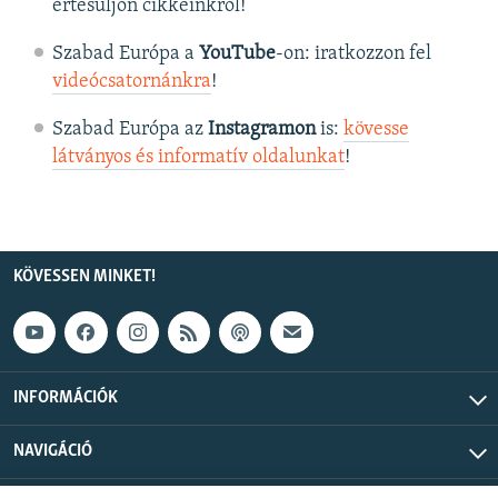
értesüljön cikkeinkről!
Szabad Európa a
YouTube
-on: iratkozzon fel
videócsatornánkra
!
Szabad Európa az
Instagramon
is:
kövesse
látványos és informatív oldalunkat
! ​
KÖVESSEN MINKET!
INFORMÁCIÓK
NAVIGÁCIÓ