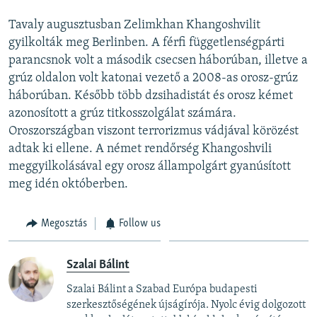
Tavaly augusztusban Zelimkhan Khangoshvilit
gyilkolták meg Berlinben. A férfi függetlenségpárti
parancsnok volt a második csecsen háborúban, illetve a
grúz oldalon volt katonai vezető a 2008-as orosz-grúz
háborúban. Később több dzsihadistát és orosz kémet
azonosított a grúz titkosszolgálat számára.
Oroszországban viszont terrorizmus vádjával körözést
adtak ki ellene. A német rendőrség Khangoshvili
meggyilkolásával egy orosz állampolgárt gyanúsított
meg idén októberben.
Megosztás
Follow us
Szalai Bálint
Szalai Bálint a Szabad Európa budapesti
szerkesztőségének újságírója. Nyolc évig dolgozott