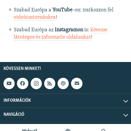
Szabad Európa a
YouTube
-on: iratkozzon fel
videócsatornánkra
!
Szabad Európa az
Instagramon
is:
kövesse
látványos és informatív oldalunkat
! ​
KÖVESSEN MINKET!
INFORMÁCIÓK
NAVIGÁCIÓ
Szabad Európa © 2026 RFE/RL, Inc. Minden jog fenntartva.