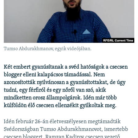
EURÓPAI UNIÓ
VILÁG
KLÍMAVÁLTOZÁS
A MÚLT TANULSÁGAI
Tumso Abdurakhmanov, egyik videójában.
KÖVESSEN MINKET!
Két embert gyanúsítanak a svéd hatóságok a csecsen
blogger elleni kalapácsos támadással. Nem
azonosították nyilvánosan a gyanúsítottakat, de úgy
Valamennyi RFE/RL weboldal
tudni, egy férfiról és egy nőről van szó, akik
mindketten orosz állampolgárok. Idén már több
külföldön élő csecsen ellenzékit gyilkoltak meg.
Idén február 26-án életveszélyesen megtámadták
Svédországban Tumso Abdurakhmanovot, ismertebb
csecsen bloggert, Ramzan Kadirov csecsen vezető