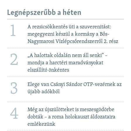
Legnépszerűbb a héten
1
A rezsicsökkentés üti a szuverenitást:
megegyezni készül a kormány a Bős-
Nagymarosi Vízlépcsőrendszerről 2. rész
2
„A halottak oldalán nem áll senki” –
mondja a harctéri maradványokat
elszállító önkéntes
3
Elege van Csányi Sándor OTP-vezérnek az
újabb adókból
4
Még az újszülötteket is meszesgödörbe
dobták – a roma holokauszt áldozataira
emlékezünk