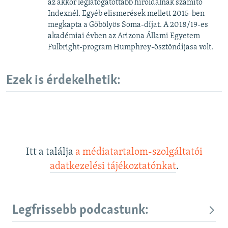
az akkor leglátogatottabb híroldalnak számító
Indexnél. Egyéb elismerések mellett 2015-ben
megkapta a Gőbölyös Soma-díjat. A 2018/19-es
akadémiai évben az Arizona Állami Egyetem
Fulbright-program Humphrey-ösztöndíjasa volt.
Ezek is érdekelhetik:
Itt a találja
a médiatartalom-szolgáltatói
adatkezelési tájékoztatónkat
.
Legfrissebb podcastunk: