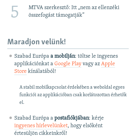
5
MTVA szerkesztő: Itt „nem az ellenzéki
összefogást támogatják”
Maradjon velünk!
Szabad Európa
a mobilján
: töltse le ingyenes
applikációnkat a
Google Play
vagy az
Apple
Store
kínálatából!
A stabil mobilkapcsolat érdekében a weboldal egyes
funkciói az applikációban csak korlátozottan érhetők
el.
Szabad Európa a
postafiókjában
: kérje
ingyenes hírlevelünket
, hogy elsőként
értesüljön cikkeinkről!