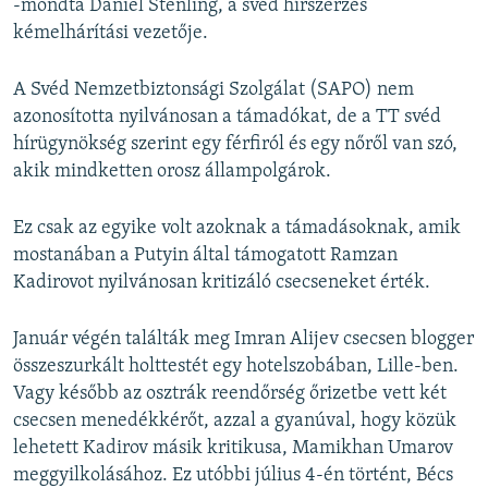
-mondta Daniel Stenling, a svéd hírszerzés
kémelhárítási vezetője.
A Svéd Nemzetbiztonsági Szolgálat (SAPO) nem
azonosította nyilvánosan a támadókat, de a TT svéd
hírügynökség szerint egy férfiról és egy nőről van szó,
akik mindketten orosz állampolgárok.
Ez csak az egyike volt azoknak a támadásoknak, amik
mostanában a Putyin által támogatott Ramzan
Kadirovot nyilvánosan kritizáló csecseneket érték.
Január végén találták meg Imran Alijev csecsen blogger
összeszurkált holttestét egy hotelszobában, Lille-ben.
Vagy később az osztrák reendőrség őrizetbe vett két
csecsen menedékkérőt, azzal a gyanúval, hogy közük
lehetett Kadirov másik kritikusa, Mamikhan Umarov
meggyilkolásához. Ez utóbbi július 4-én történt, Bécs