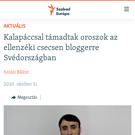
Akadálymentes
mód
Ugrás
AKTUÁLIS
a
NAPIRENDEN
Kalapáccsal támadtak oroszok az
fő
AKTUÁLIS
oldalra
ellenzéki csecsen bloggerre
FELIRATKOZÁS
PODCASTOK
Ugrás
Svédországban
a
VIDEÓK
tartalomjegyzékre
Szalai Bálint
Spotify
ELEMZŐ
Ugrás
a
2020. október 31.
NER15
Feliratkozás
keresésre
SZABADON
Megosztás
TÁRSADALOM
DEMOKRÁCIA
A PÉNZ NYOMÁBAN