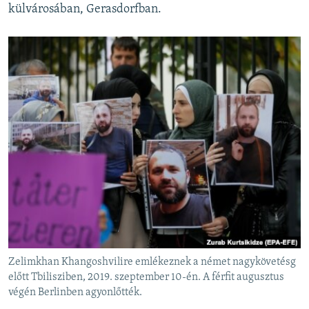
külvárosában, Gerasdorfban.
Zelimkhan Khangoshvilire emlékeznek a német nagykövetésg
előtt Tbilisziben, 2019. szeptember 10-én. A férfit augusztus
végén Berlinben agyonlőtték.