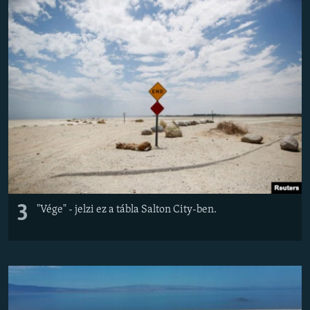
3
"Vége" - jelzi ez a tábla Salton City-ben.