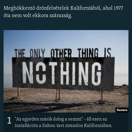
EURÓPAI UNIÓ
Meghökkentő drónfelvételek Kaliforniából, ahol 1977
óta nem volt ekkora szárazság.
VILÁG
KLÍMAVÁLTOZÁS
A MÚLT TANULSÁGAI
KÖVESSEN MINKET!
Valamennyi RFE/RL weboldal
1
"Az egyetlen másik dolog a semmi" - áll ezen az
installáción a Salton-tavi strandon Kaliforniában.