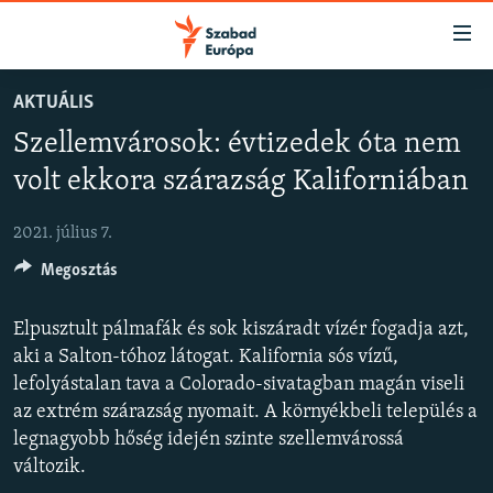
Akadálymentes
mód
Ugrás
AKTUÁLIS
a
NAPIRENDEN
Szellemvárosok: évtizedek óta nem
fő
AKTUÁLIS
oldalra
volt ekkora szárazság Kaliforniában
FELIRATKOZÁS
PODCASTOK
Ugrás
a
2021. július 7.
VIDEÓK
tartalomjegyzékre
Spotify
Megosztás
ELEMZŐ
Ugrás
a
NER15
Elpusztult pálmafák és sok kiszáradt vízér fogadja azt,
Feliratkozás
keresésre
SZABADON
aki a Salton-tóhoz látogat. Kalifornia sós vízű,
lefolyástalan tava a Colorado-sivatagban magán viseli
TÁRSADALOM
az extrém szárazság nyomait. A környékbeli település a
DEMOKRÁCIA
legnagyobb hőség idején szinte szellemvárossá
változik.
A PÉNZ NYOMÁBAN