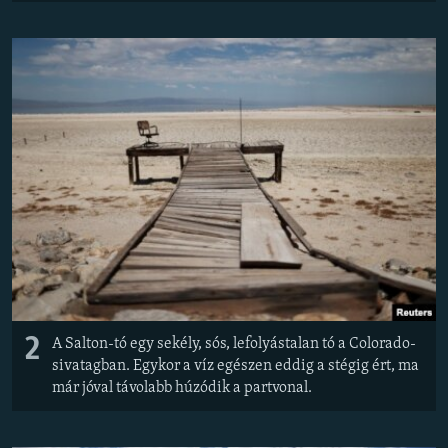
2
A Salton-tó egy sekély, sós, lefolyástalan tó a Colorado-
sivatagban. Egykor a víz egészen eddig a stégig ért, ma
már jóval távolabb húzódik a partvonal.