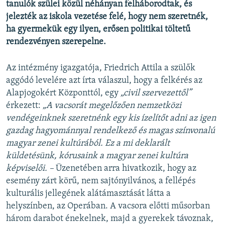
tanulók szülei közül néhányan felháborodtak, és
jelezték az iskola vezetése felé, hogy nem szeretnék,
ha gyermekük egy ilyen, erősen politikai töltetű
rendezvényen szerepelne.
Az intézmény igazgatója, Friedrich Attila a szülők
aggódó levelére azt írta válaszul, hogy a felkérés az
Alapjogokért Központtól, egy
„civil szervezettől”
érkezett:
„A vacsorát megelőzően nemzetközi
vendégeinknek szeretnénk egy kis ízelítőt adni az igen
gazdag hagyománnyal rendelkező és magas színvonalú
magyar zenei kultúrából. Ez a mi deklarált
küldetésünk, kórusaink a magyar zenei kultúra
képviselői. –
Üzenetében arra hivatkozik, hogy az
esemény zárt körű, nem sajtónyilvános, a fellépés
kulturális jellegének alátámasztását látta a
helyszínben, az Operában. A vacsora előtti műsorban
három darabot énekelnek, majd a gyerekek távoznak,