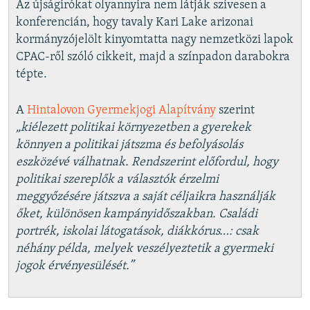
Az újságírókat olyannyira nem látják szívesen a
konferencián, hogy tavaly Kari Lake arizonai
kormányzójelölt kinyomtatta nagy nemzetközi lapok
CPAC-ről szóló cikkeit, majd a színpadon darabokra
tépte.
A
Hintalovon Gyermekjogi Alapítvány
szerint
„kiélezett politikai környezetben a gyerekek
könnyen a politikai játszma és befolyásolás
eszközévé válhatnak. Rendszerint előfordul, hogy
politikai szereplők a választók érzelmi
meggyőzésére játszva a saját céljaikra használják
őket, különösen kampányidőszakban. Családi
portrék, iskolai látogatások, diákkórus…: csak
néhány példa, melyek veszélyeztetik a gyermeki
jogok érvényesülését.”