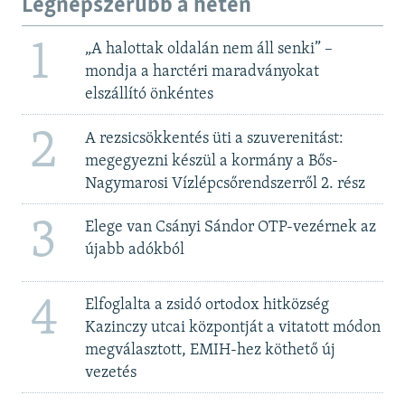
Legnépszerűbb a héten
1
„A halottak oldalán nem áll senki” –
mondja a harctéri maradványokat
elszállító önkéntes
2
A rezsicsökkentés üti a szuverenitást:
megegyezni készül a kormány a Bős-
Nagymarosi Vízlépcsőrendszerről 2. rész
3
Elege van Csányi Sándor OTP-vezérnek az
újabb adókból
4
Elfoglalta a zsidó ortodox hitközség
Kazinczy utcai központját a vitatott módon
megválasztott, EMIH-hez köthető új
vezetés