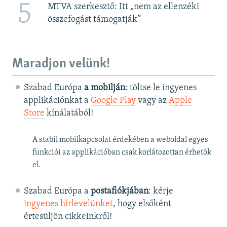
5
MTVA szerkesztő: Itt „nem az ellenzéki
összefogást támogatják”
Maradjon velünk!
Szabad Európa
a mobilján
: töltse le ingyenes
applikációnkat a
Google Play
vagy az
Apple
Store
kínálatából!
A stabil mobilkapcsolat érdekében a weboldal egyes
funkciói az applikációban csak korlátozottan érhetők
el.
Szabad Európa a
postafiókjában
: kérje
ingyenes hírlevelünket
, hogy elsőként
értesüljön cikkeinkről!