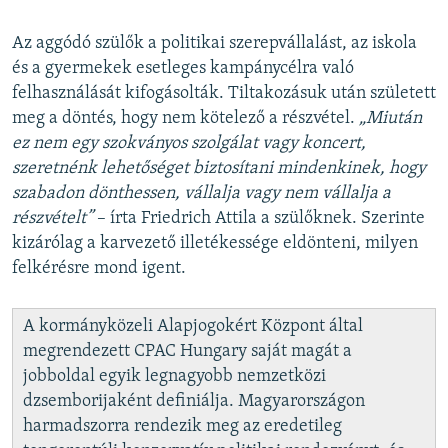
Az aggódó szülők a politikai szerepvállalást, az iskola
és a gyermekek esetleges kampánycélra való
felhasználását kifogásolták. Tiltakozásuk után született
meg a döntés, hogy nem kötelező a részvétel.
„Miután
ez nem egy szokványos szolgálat vagy koncert,
szeretnénk lehetőséget biztosítani mindenkinek, hogy
szabadon dönthessen, vállalja vagy nem vállalja a
részvételt”
– írta Friedrich Attila a szülőknek. Szerinte
kizárólag a karvezető illetékessége eldönteni, milyen
felkérésre mond igent.
A kormányközeli Alapjogokért Központ által
megrendezett CPAC Hungary saját magát a
jobboldal egyik legnagyobb nemzetközi
dzsemborijaként definiálja. Magyarországon
harmadszorra rendezik meg az eredetileg