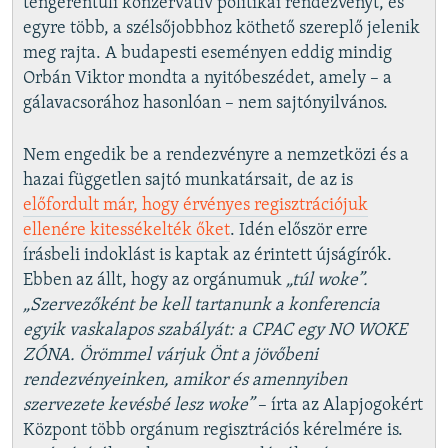
tengerentúli konzervatív politikai rendezvényt, és
egyre több, a szélsőjobbhoz köthető szereplő jelenik
meg rajta. A budapesti eseményen eddig mindig
Orbán Viktor mondta a nyitóbeszédet, amely – a
gálavacsorához hasonlóan – nem sajtónyilvános.
Nem engedik be a rendezvényre a nemzetközi és a
hazai független sajtó munkatársait, de az is
előfordult már, hogy érvényes regisztrációjuk
ellenére kitessékelték őket
. Idén először erre
írásbeli indoklást is kaptak az érintett újságírók.
Ebben az állt, hogy az orgánumuk
„túl woke”.
„Szervezőként be kell tartanunk a konferencia
egyik vaskalapos szabályát: a CPAC egy NO WOKE
ZÓNA. Örömmel várjuk Önt a jövőbeni
rendezvényeinken, amikor és amennyiben
szervezete kevésbé lesz woke”
– írta az Alapjogokért
Központ több orgánum regisztrációs kérelmére is.