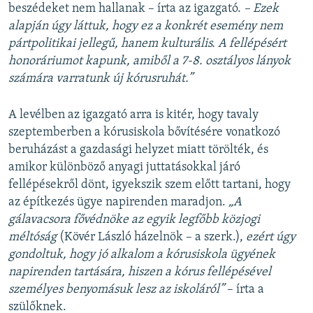
beszédeket nem hallanak – írta az igazgató.
– Ezek
alapján úgy láttuk, hogy ez a konkrét esemény nem
pártpolitikai jellegű, hanem kulturális. A fellépésért
honoráriumot kapunk, amiből a 7-8. osztályos lányok
számára varratunk új kórusruhát.”
A levélben az igazgató arra is kitér, hogy tavaly
szeptemberben a kórusiskola bővítésére vonatkozó
beruházást a gazdasági helyzet miatt törölték, és
amikor különböző anyagi juttatásokkal járó
fellépésekről dönt, igyekszik szem előtt tartani, hogy
az építkezés ügye napirenden maradjon.
„A
gálavacsora fővédnöke az egyik legfőbb közjogi
méltóság
(Kövér László házelnök – a szerk.),
ezért úgy
gondoltuk, hogy jó alkalom a kórusiskola ügyének
napirenden tartására, hiszen a kórus fellépésével
személyes benyomásuk lesz az iskoláról”
– írta a
szülőknek.