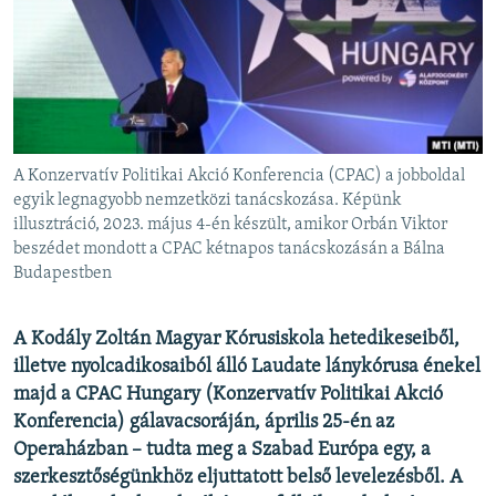
EURÓPAI UNIÓ
VILÁG
KLÍMAVÁLTOZÁS
A MÚLT TANULSÁGAI
A Konzervatív Politikai Akció Konferencia (CPAC) a jobboldal
KÖVESSEN MINKET!
egyik legnagyobb nemzetközi tanácskozása. Képünk
illusztráció, 2023. május 4-én készült, amikor Orbán Viktor
beszédet mondott a CPAC kétnapos tanácskozásán a Bálna
Budapestben
Valamennyi RFE/RL weboldal
A Kodály Zoltán Magyar Kórusiskola hetedikeseiből,
illetve nyolcadikosaiból álló Laudate lánykórusa énekel
majd a CPAC Hungary (Konzervatív Politikai Akció
Konferencia) gálavacsoráján, április 25-én az
Operaházban – tudta meg a Szabad Európa egy, a
szerkesztőségünkhöz eljuttatott belső levelezésből. A