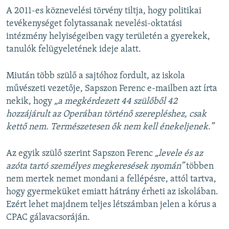
A 2011-es köznevelési törvény tiltja, hogy politikai
tevékenységet folytassanak nevelési-oktatási
intézmény helyiségeiben vagy területén a gyerekek,
tanulók felügyeletének ideje alatt.
Miután több szülő a sajtóhoz fordult, az iskola
művészeti vezetője, Sapszon Ferenc e-mailben azt írta
nekik, hogy
„a megkérdezett 44 szülőből 42
hozzájárult az Operában történő szerepléshez, csak
kettő nem. Természetesen ők nem kell énekeljenek.”
Az egyik szülő szerint Sapszon Ferenc
„levele és az
azóta tartó személyes megkeresések nyomán”
többen
nem mertek nemet mondani a fellépésre, attól tartva,
hogy gyermeküket emiatt hátrány érheti az iskolában.
Ezért lehet majdnem teljes létszámban jelen a kórus a
CPAC gálavacsoráján.