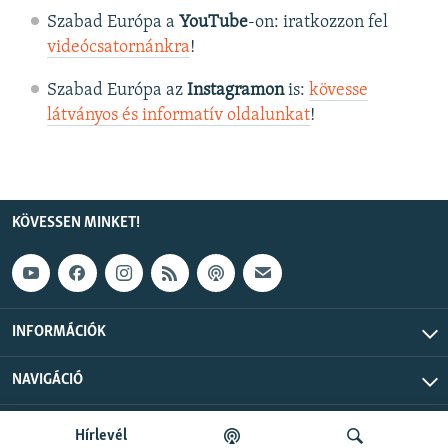
Szabad Európa a
YouTube
-on: iratkozzon fel
videócsatornánkra
!
Szabad Európa az
Instagramon
is:
kövesse
látványos és informatív oldalunkat
! ​
KÖVESSEN MINKET!
INFORMÁCIÓK
NAVIGÁCIÓ
Szabad Európa © 2026 RFE/RL, Inc. Minden jog fenntartva.
Hírlevél