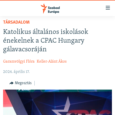
Akadálymentes
mód
Ugrás
TÁRSADALOM
a
NAPIRENDEN
Katolikus általános iskolások
fő
AKTUÁLIS
oldalra
énekelnek a CPAC Hungary
FELIRATKOZÁS
PODCASTOK
Ugrás
gálavacsoráján
a
VIDEÓK
tartalomjegyzékre
Garamvölgyi Flóra
Keller-Alánt Ákos
Spotify
ELEMZŐ
Ugrás
a
2024. április 17.
NER15
Feliratkozás
keresésre
SZABADON
Megosztás
TÁRSADALOM
DEMOKRÁCIA
A PÉNZ NYOMÁBAN