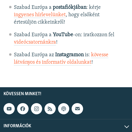
Szabad Európa a
postafiókjában
: kérje
ingyenes hírlevelünket
, hogy elsőként
értesüljön cikkeinkről!
Szabad Európa a
YouTube
-on: iratkozzon fel
videócsatornánkra
!
Szabad Európa az
Instagramon
is:
kövesse
látványos és informatív oldalunkat
! ​
KÖVESSEN MINKET!
INFORMÁCIÓK