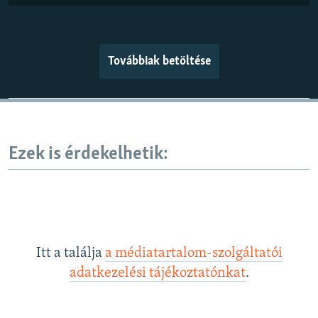
Továbbiak betöltése
Ezek is érdekelhetik:
Itt a találja
a médiatartalom-szolgáltatói
adatkezelési tájékoztatónkat
.