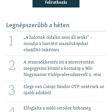
Feliratkozás
Legnépszerűbb a héten
1
„A halottak oldalán nem áll senki” –
mondja a harctéri maradványokat
elszállító önkéntes
2
A rezsicsökkentés üti a szuverenitást:
megegyezni készül a kormány a Bős-
Nagymarosi Vízlépcsőrendszerről 2. rész
3
Elege van Csányi Sándor OTP-vezérnek az
újabb adókból
Elfoglalta a zsidó ortodox hitközség