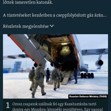
lőttek ismeretlen katonák.
EURÓPAI UNIÓ
VILÁG
A tüntetéseket kezdetben a cseppfolyósított gáz árának hirtelen megugrása váltotta ki. Az érzéseket tetézte az élelmiszerárak és néhány illeték emelkedése.
KLÍMAVÁLTOZÁS
Részletek megjelenítése
A MÚLT TANULSÁGAI
KÖVESSEN MINKET!
Valamennyi RFE/RL weboldal
1
Orosz csapatok szállnak fel egy Kazahsztánba tartó
járatra egy Moszkva-környéki repülőtéren. Egy nappal