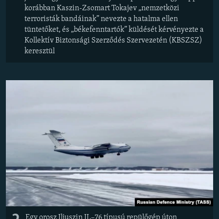
korábban Kaszin-Zsomart Tokajev „nemzetközi
terroristák bandáinak” nevezte a hatalma ellen
tüntetőket, és „békefenntartók” küldését kérvényezte a
Kollektív Biztonsági Szerződés Szervezetén (KBSZSZ)
keresztül
Egy orosz Iljuszin IL–76 típusú repülőgép úton