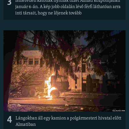
3
Ismeretlen katonák nyitnak tüzet Almati központjában
január 6-án. A kép jobb oldalán lévő férfi láthatóan arra
inti társait, hogy ne lőjenek tovább
4
Lángokban áll egy kamion a polgármesteri hivatal előtt
Almatiban