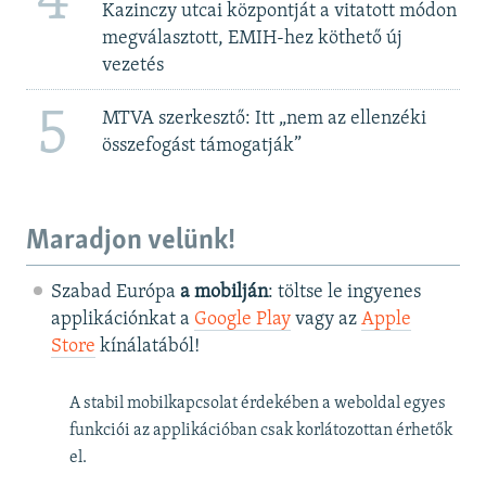
4
Kazinczy utcai központját a vitatott módon
megválasztott, EMIH-hez köthető új
vezetés
5
MTVA szerkesztő: Itt „nem az ellenzéki
összefogást támogatják”
Maradjon velünk!
Szabad Európa
a mobilján
: töltse le ingyenes
applikációnkat a
Google Play
vagy az
Apple
Store
kínálatából!
A stabil mobilkapcsolat érdekében a weboldal egyes
funkciói az applikációban csak korlátozottan érhetők
el.