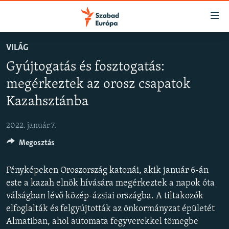
Akadálymentes
mód
Ugrás
VILÁG
a
NAPIRENDEN
Gyújtogatás és fosztogatás:
fő
AKTUÁLIS
oldalra
megérkeztek az orosz csapatok
FELIRATKOZÁS
PODCASTOK
Ugrás
Kazahsztánba
a
VIDEÓK
tartalomjegyzékre
Spotify
2022. január 7.
ELEMZŐ
Ugrás
a
Megosztás
NER15
Feliratkozás
keresésre
SZABADON
Fényképeken Oroszország katonái, akik január 6-án
este a kazah elnök hívására megérkeztek a napok óta
TÁRSADALOM
válságban lévő közép-ázsiai országba. A tiltakozók
DEMOKRÁCIA
elfoglalták és felgyújtották az önkormányzat épületét
A PÉNZ NYOMÁBAN
Almatiban, ahol automata fegyverekkel tömegbe